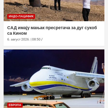
ИНДО-ПАЦИФИК
САД имају мањак пресретача за дуг сукоб
са Кином
6. август 2026. | 08:50
ЕВРОПА