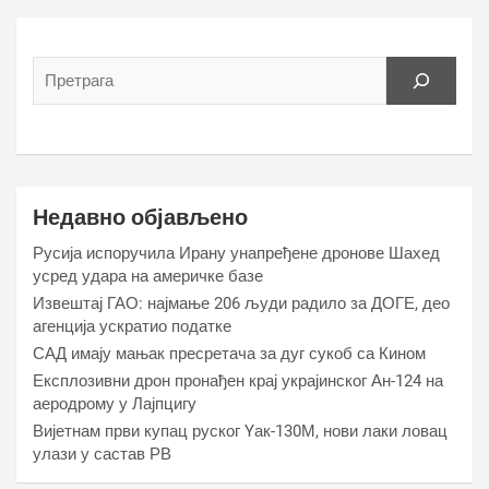
Недавно објављено
Русија испоручила Ирану унапређене дронове Шахед
усред удара на америчке базе
Извештај ГАО: најмање 206 људи радило за ДОГЕ, део
агенција ускратио податке
САД имају мањак пресретача за дуг сукоб са Кином
Експлозивни дрон пронађен крај украјинског Ан-124 на
аеродрому у Лајпцигу
Вијетнам први купац руског Yак-130М, нови лаки ловац
улази у састав РВ