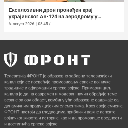
Експлозивни дрон пронађен крај
украјинског Ан-124 на аеродрому у
Лајпцигу
6. август 2026. | 08:45
Телевизија ФРОНТ је образовно-забавни телевизијски
канал који се посвећује промовисању српске војничке
традиције и афирмацији српске војске. Примарни циљ
канала је да на савремен и модеран начин обрађује теме
везане за ову област, комбинујући образовне садржаје са
динамичним продукцијским елементима. Кроз своје емисије,
ФРОНТ настоји да гледаоцима приближи важне аспекте
војничког живота и историје, као и да промовише вредности
и достигнућа српске војске.