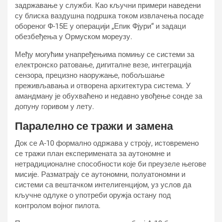
задржавање у служби. Као кључни примери наведени
су блиска ваздушна подршка током извлачења посаде
обореног Ф-15Е у операцији „Епик Фјури“ и задаци
обезбеђења у Ормуском мореузу.
Међу могућим унапређењима помињу се системи за
електронско ратовање, дигиталне везе, интеграција
сензора, прецизно наоружање, побољшање
преживљавања и отворена архитектура система. У
амандману је обухваћено и недавно увођење сонде за
допуну горивом у лету.
Паралелно се тражи и замена
Док се А-10 формално одржава у строју, истовремено
се тражи план експеримената за аутономне и
нетрадиционалне способности које би преузеле његове
мисије. Разматрају се аутономни, полуатономни и
системи са вештачком интелигенцијом, уз услов да
кључне одлуке о употреби оружја остану под
контролом војног пилота.