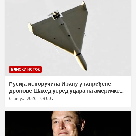
БЛИСКИ ИСТОК
Русија испоручила Ирану унапређене
дронове Шахед усред удара на америчке
базе
6. август 2026. | 09:00