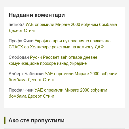
Недавни коментари
петко57
УАЕ опремили Мираге 2000 вођеним бомбама
Десерт Стинг
Профа Фини
Украјина први пут званично приказала
СТАСХ са Хеллфире ракетама на камиону ДАФ
Слободан
Руски Рассвет већ отвара дневне
комуникационе прозоре изнад Украјине
Алберт Бабински
УАЕ опремили Мираге 2000 вођеним
бомбама Десерт Стинг
Профа Фини
УАЕ опремили Мираге 2000 вођеним
бомбама Десерт Стинг
Ако сте пропустили