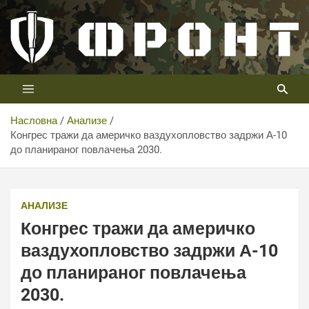
Скип
то
цонтент
Први војни канал у Србији
Телевизија ФРОНТ
Насловна
Анализе
Конгрес тражи да америчко ваздухопловство задржи А-10
до планираног повлачења 2030.
Конгрес тражи да америчко ваздухопловство задржи
А-10 до планираног повлачења 2030.
АНАЛИЗЕ
Конгрес тражи да америчко
ваздухопловство задржи А-10
до планираног повлачења
2030.