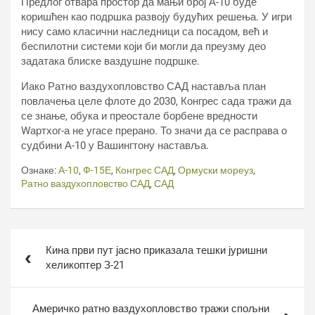
Предлог отвара простор да мањи број А-10 буде
коришћен као подршка развоју будућих решења. У игри
нису само класични наследници са посадом, већ и
беспилотни системи који би могли да преузму део
задатака блиске ваздушне подршке.
Иако Ратно ваздухопловство САД наставља план
повлачења целе флоте до 2030, Конгрес сада тражи да
се знање, обука и преостале борбене вредности
Wартхог-а не угасе прерано. То значи да се расправа о
судбини А-10 у Вашингтону наставља.
Ознаке:
А-10
,
Ф-15Е
,
Конгрес САД
,
Ормуски мореуз
,
Ратно ваздухопловство САД
,
САД
Кретање
Кина први пут јасно приказала тешки јуришни
чланка
хеликоптер З-21
Америчко ратно ваздухопловство тражи спољни