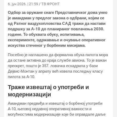
6. јун 2026. | 21:59
ТВ ФРОНТ
Одбор за оружане снаге Представничког дома унео
је амандман у предлог закона о одбрани, којим се
од Ратног ваздухопловства САД тражи да настави
подршку за А-10 до планираног повлачења 2030.
године. То обухвата обуку, испитивања,
експерименте, одржавање и очување оперативног
искуства стеченог у борбеним мисијама.
Посебно је наглашено да формална обука пилота мора
да остане активна до краја службе авиона. То је важан
преокрет, пошто је 357. ловачка ескадрила у бази
Дејвис-Монтан у априлу већ извела последњу класу
пилота за А-10.
Траже извештај о употреби и
модернизацији
Амандман предвиђа и извештај о борбеној употреби
А-10, његовој недавној оперативној важности и
могућностима модернизације које би оправдале даље