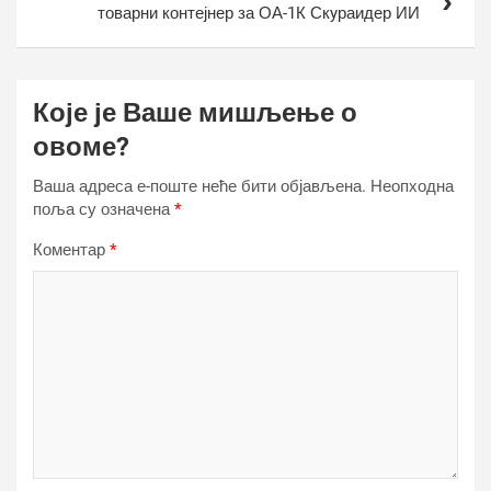
товарни контејнер за ОА-1К Скyраидер ИИ
Које је Ваше мишљење о
овоме?
Ваша адреса е-поште неће бити објављена.
Неопходна
поља су означена
*
Коментар
*