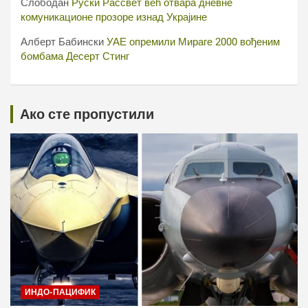
Слободан
Руски Рассвет већ отвара дневне
комуникационе прозоре изнад Украјине
Алберт Бабински
УАЕ опремили Мираге 2000 вођеним
бомбама Десерт Стинг
Ако сте пропустили
ИНДО-ПАЦИФИК