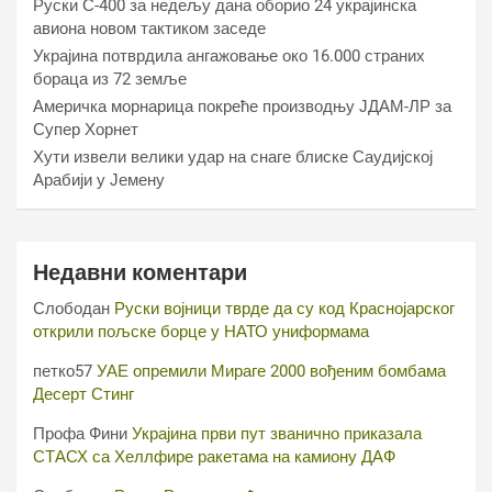
Руски С-400 за недељу дана оборио 24 украјинска
авиона новом тактиком заседе
Украјина потврдила ангажовање око 16.000 страних
бораца из 72 земље
Америчка морнарица покреће производњу ЈДАМ-ЛР за
Супер Хорнет
Хути извели велики удар на снаге блиске Саудијској
Арабији у Јемену
Недавни коментари
Слободан
Руски војници тврде да су код Краснојарског
открили пољске борце у НАТО униформама
петко57
УАЕ опремили Мираге 2000 вођеним бомбама
Десерт Стинг
Профа Фини
Украјина први пут званично приказала
СТАСХ са Хеллфире ракетама на камиону ДАФ