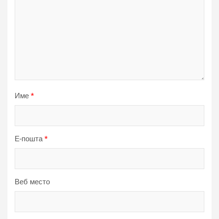
Име
*
Е-пошта
*
Веб место