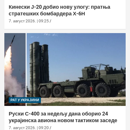
Кинески Ј-20 добио нову улогу: пратња
стратешких бомбардера Х-6Н
7. август 2026. | 09:25
РАТ У УКРАЈИНИ
Руски С-400 за недељу дана оборио 24
украјинска авиона новом тактиком заседе
7. август 2026. | 09:20