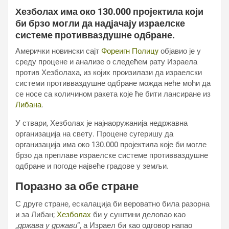
Хезболах има око 130.000 пројектила који
би брзо могли да надјачају израелске
системе противваздушне одбране.
Амерички новински сајт
Фореигн Полицy
објавио је у
среду процене и анализе о следећем рату Израела
против Хезболаха, из којих произилази да израелски
системи противваздушне одбране можда неће моћи да
се носе са количином ракета које ће бити лансиране из
Либана
.
У ствари, Хезболах је најнаоружанија недржавна
организација на свету. Процене сугеришу да
организација има око 130.000 пројектила које би могле
брзо да преплаве израелске системе противваздушне
одбране и погоде највеће градове у земљи.
Поразно за обе стране
С друге стране, ескалација би вероватно била разорна
и за Либан;
Хезболах
би у суштини деловао као
„
држава у држави
“, а Израел би као одговор напао