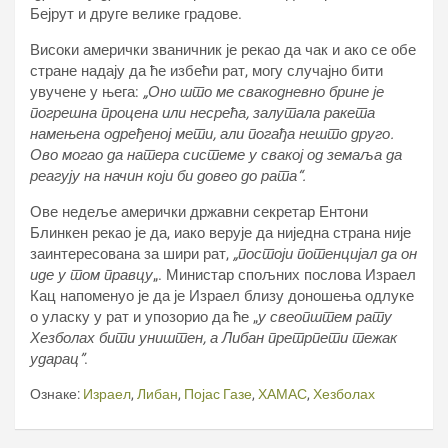
Бејрут и друге велике градове.
Високи амерички званичник је рекао да чак и ако се обе
стране надају да ће избећи рат, могу случајно бити
увучене у њега:
„Оно што ме свакодневно брине је
погрешна процена или несрећа, залутала ракета
намењена одређеној мети, али погађа нешто друго.
Ово могао да натера системе у свакој од земаља да
реагују на начин који би довео до рата“.
Ове недеље амерички државни секретар Ентони
Блинкен рекао је да, иако верује да ниједна страна није
заинтересована за шири рат,
„постоји потенцијал да он
иде у том правцу
„. Министар спољних послова Израел
Кац напоменуо је да је Израел близу доношења одлуке
о уласку у рат и упозорио да ће „
у свеопштем рату
Хезболах бити уништен, а Либан претрпети тежак
ударац”
.
Ознаке:
Израел
,
Либан
,
Појас Газе
,
ХАМАС
,
Хезболах