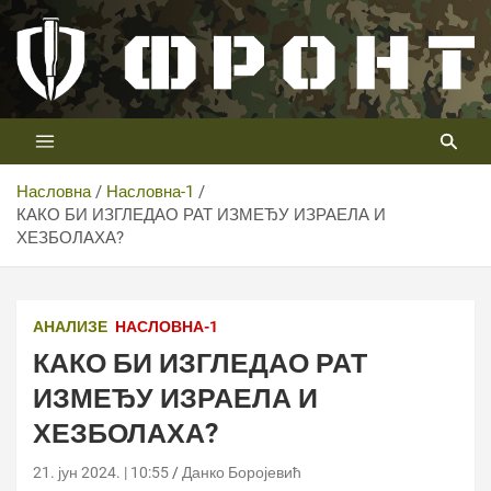
Скип
то
цонтент
Први војни канал у Србији
Телевизија ФРОНТ
Насловна
Насловна-1
КАКО БИ ИЗГЛЕДАО РАТ ИЗМЕЂУ ИЗРАЕЛА И
ХЕЗБОЛАХА?
АНАЛИЗЕ
НАСЛОВНА-1
КАКО БИ ИЗГЛЕДАО РАТ
ИЗМЕЂУ ИЗРАЕЛА И
ХЕЗБОЛАХА?
21. јун 2024. | 10:55
Данко Боројевић