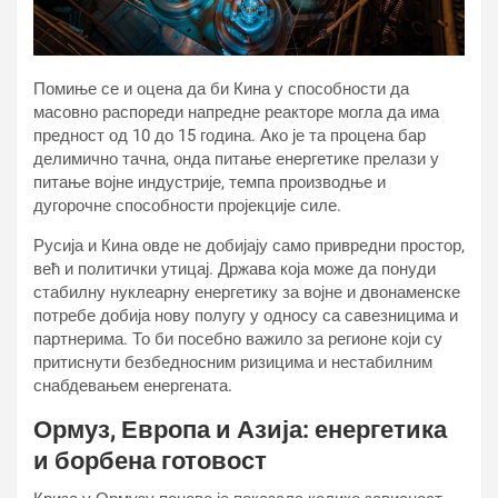
Помиње се и оцена да би Кина у способности да
масовно распореди напредне реакторе могла да има
предност од 10 до 15 година. Ако је та процена бар
делимично тачна, онда питање енергетике прелази у
питање војне индустрије, темпа производње и
дугорочне способности пројекције силе.
Русија и Кина овде не добијају само привредни простор,
већ и политички утицај. Држава која може да понуди
стабилну нуклеарну енергетику за војне и двонаменске
потребе добија нову полугу у односу са савезницима и
партнерима. То би посебно важило за регионе који су
притиснути безбедносним ризицима и нестабилним
снабдевањем енергената.
Ормуз, Европа и Азија: енергетика
и борбена готовост