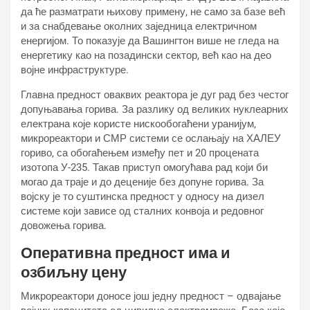
да ће разматрати њихову примену, не само за базе већ
и за снабдевање околних заједница електричном
енергијом. То показује да Вашингтон више не гледа на
енергетику као на позадински сектор, већ као на део
војне инфраструктуре.
Главна предност оваквих реактора је дуг рад без честог
допуњавања горива. За разлику од великих нуклеарних
електрана које користе нискообогаћени уранијум,
микрореактори и СМР системи се ослањају на ХАЛЕУ
гориво, са обогаћењем између пет и 20 процената
изотопа У-235. Такав приступ омогућава рад који би
могао да траје и до деценије без допуне горива. За
војску је то суштинска предност у односу на дизел
системе који зависе од сталних конвоја и редовног
довожења горива.
Оперативна предност има и
озбиљну цену
Микрореактори доносе још једну предност – одвајање