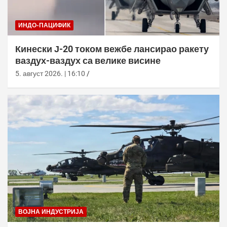
ИНДО-ПАЦИФИК
Кинески Ј-20 током вежбе лансирао ракету
ваздух-ваздух са велике висине
5. август 2026. | 16:10
ВОЈНА ИНДУСТРИЈА