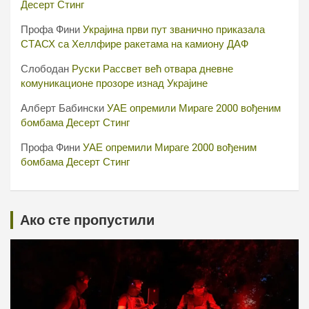
Десерт Стинг
Профа Фини
Украјина први пут званично приказала
СТАСХ са Хеллфире ракетама на камиону ДАФ
Слободан
Руски Рассвет већ отвара дневне
комуникационе прозоре изнад Украјине
Алберт Бабински
УАЕ опремили Мираге 2000 вођеним
бомбама Десерт Стинг
Профа Фини
УАЕ опремили Мираге 2000 вођеним
бомбама Десерт Стинг
Ако сте пропустили