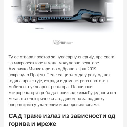
Ту се отвара простор за нуклеарну енергију, пре свега
за микрореакторе и мале модуларне реакторе.
Америчко Министарство одбране је још 2019.
покренуло Пројецт Пеле са циљем да у року од пет
година пројектује, изгради и демонстрира прототип
мобилног нуклеарног реактора. Планирани
микрореактори треба да производе између једног и пет
мегавата електричне снаге, довољно за подршку
операцијама у удаљеним и оспореним зонама.
САД траже излаз из зависности од
горива и мреже