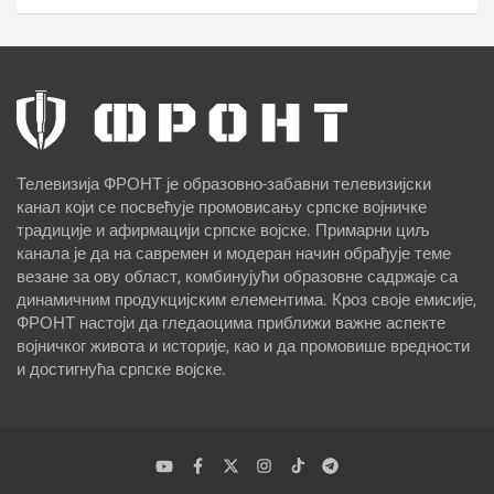
Телевизија ФРОНТ је образовно-забавни телевизијски
канал који се посвећује промовисању српске војничке
традиције и афирмацији српске војске. Примарни циљ
канала је да на савремен и модеран начин обрађује теме
везане за ову област, комбинујући образовне садржаје са
динамичним продукцијским елементима. Кроз своје емисије,
ФРОНТ настоји да гледаоцима приближи важне аспекте
војничког живота и историје, као и да промовише вредности
и достигнућа српске војске.