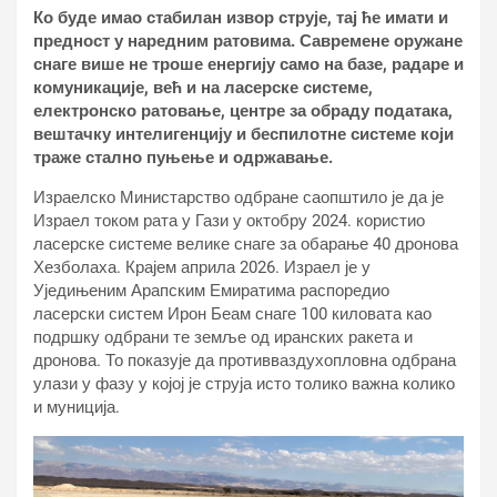
Ко буде имао стабилан извор струје, тај ће имати и
предност у наредним ратовима. Савремене оружане
снаге више не троше енергију само на базе, радаре и
комуникације, већ и на ласерске системе,
електронско ратовање, центре за обраду података,
вештачку интелигенцију и беспилотне системе који
траже стално пуњење и одржавање.
Израелско Министарство одбране саопштило је да је
Израел током рата у Гази у октобру 2024. користио
ласерске системе велике снаге за обарање 40 дронова
Хезболаха. Крајем априла 2026. Израел је у
Уједињеним Арапским Емиратима распоредио
ласерски систем Ирон Беам снаге 100 киловата као
подршку одбрани те земље од иранских ракета и
дронова. То показује да противваздухопловна одбрана
улази у фазу у којој је струја исто толико важна колико
и муниција.