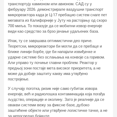
транспортују камионом или авионом. САД су у
фебруару 2026. демонстрирале ваздушни транспорт
микрореактора када је Ц-17 пребацио систем снаге пет
мегавата из Калифорније у Јуту на растојању од скоро
700 миља. То показује да се мобилни извор енергије
види као средство за брзо јачање удаљених база.
Ипак, ту се завршава оптимистични део приче.
Теоретски, микрореактори би могли да се пребаце и
ближе линији борбе, где би напајали извиђачке и
ударне системе без ослањања на конвоје са горивом.
Али управо ту почиње главни проблем. Реактор у
предњој зони постаје мета високог приоритета, а не
може да добије заштиту какву има утврђено
постројење.
У случају поготка, ризик није само губитак извора
енергије, већ и радиолошка контаминација која погађа
људство, операције и околину. Зато је реалније да се
овакви системи вежу за фиксне базе, дубоко
заштићене објекте или утврђене логистичке тачке, а не
за непосредно бојиште.