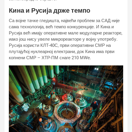
Кина и Русија држе темпо
Са војне тачке гледишта, највећи проблем за САД није
сама технологија, већ темпо конкуренције. И Кина и
Русија већ имају оперативне мале модуларне реакторе,
иако још нису увеле микрореакторе у војну употребу.
Русија користи КЛТ-40С, први оперативни СМР на
плутајућој нуклеарној електрани, док Кина има први
копнени СМР – ХТР-ПМ снаге 210 МWе.