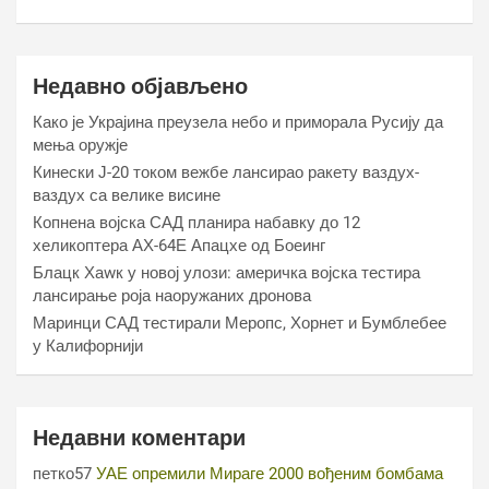
Недавно објављено
Како је Украјина преузела небо и приморала Русију да
мења оружје
Кинески Ј-20 током вежбе лансирао ракету ваздух-
ваздух са велике висине
Копнена војска САД планира набавку до 12
хеликоптера АХ-64Е Апацхе од Боеинг
Блацк Хаwк у новој улози: америчка војска тестира
лансирање роја наоружаних дронова
Маринци САД тестирали Меропс, Хорнет и Бумблебее
у Калифорнији
Недавни коментари
петко57
УАЕ опремили Мираге 2000 вођеним бомбама