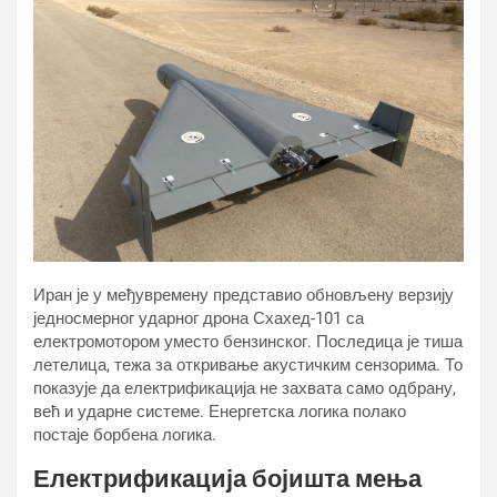
Иран је у међувремену представио обновљену верзију
једносмерног ударног дрона Схахед-101 са
електромотором уместо бензинског. Последица је тиша
летелица, тежа за откривање акустичким сензорима. То
показује да електрификација не захвата само одбрану,
већ и ударне системе. Енергетска логика полако
постаје борбена логика.
Електрификација бојишта мења