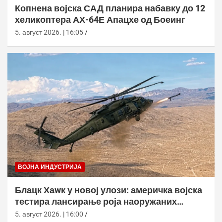
Копнена војска САД планира набавку до 12
хеликоптера АХ-64Е Апацхе од Боеинг
5. август 2026. | 16:05
ВОЈНА ИНДУСТРИЈА
Блацк Хаwк у новој улози: америчка војска
тестира лансирање роја наоружаних
дронова
5. август 2026. | 16:00