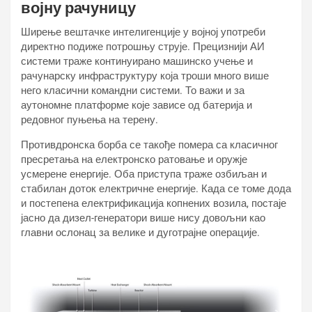
војну рачуницу
Ширење вештачке интелигенције у војној употреби
директно подиже потрошњу струје. Прецизнији АИ
системи траже континуирано машинско учење и
рачунарску инфраструктуру која троши много више
него класични командни системи. То важи и за
аутономне платформе које зависе од батерија и
редовног пуњења на терену.
Противдронска борба се такође помера са класичног
пресретања на електронско ратовање и оружје
усмерене енергије. Оба приступа траже озбиљан и
стабилан доток електричне енергије. Када се томе дода
и постепена електрификација копнених возила, постаје
јасно да дизел-генератори више нису довољни као
главни ослонац за велике и дуготрајне операције.