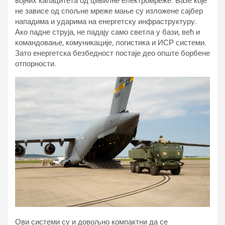
војних капацитета од цивилне електромреже. Базе које
не зависе од спољне мреже мање су изложене сајбер
нападима и ударима на енергетску инфраструктуру.
Ако падне струја, не падају само светла у бази, већ и
командовање, комуникације, логистика и ИСР системи.
Зато енергетска безбедност постаје део опште борбене
отпорности.
Ови системи су и довољно компактни да се