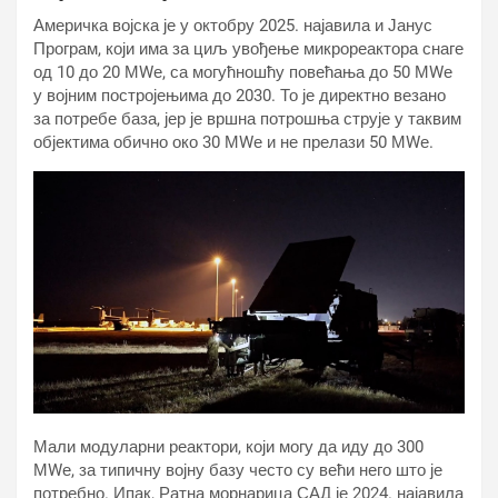
Америчка војска је у октобру 2025. најавила и Јанус
Програм, који има за циљ увођење микрореактора снаге
од 10 до 20 МWе, са могућношћу повећања до 50 МWе
у војним постројењима до 2030. То је директно везано
за потребе база, јер је вршна потрошња струје у таквим
објектима обично око 30 МWе и не прелази 50 МWе.
Мали модуларни реактори, који могу да иду до 300
МWе, за типичну војну базу често су већи него што је
потребно. Ипак, Ратна морнарица САД је 2024. најавила