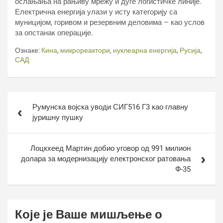
ослањања на рањиву мрежу и дуге логистичке линије.
Електрична енергија улази у исту категорију са
муницијом, горивом и резервним деловима – као услов
за опстанак операције.
Ознаке:
Кина
,
микрореактори
,
нуклеарна енергија
,
Русија
,
САД
Кретање
Румунска војска уводи СИГ516 Г3 као главну
чланка
јуришну пушку
Лоцкхеед Мартин добио уговор од 991 милион
долара за модернизацију електронског ратовања
Ф-35
Које је Ваше мишљење о