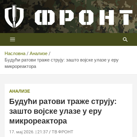
Скип
то
цонтент
Први војни канал у Србији
Телевизија ФРОНТ
Насловна
Анализе
Будући ратови траже струју: зашто војске улазе у еру
микрореактора
АНАЛИЗЕ
Будући ратови траже струју:
зашто војске улазе у еру
микрореактора
17. мај 2026. | 21:37
ТВ ФРОНТ