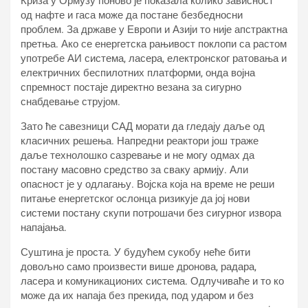
Криза у Ормузу поново је показала колико зависност
од нафте и гаса може да постане безбедносни
проблем. За државе у Европи и Азији то није апстрактна
претња. Ако се енергетска рањивост поклопи са растом
употребе АИ система, ласера, електронског ратовања и
електричних беспилотних платформи, онда војна
спремност постаје директно везана за сигурно
снабдевање струјом.
Зато ће савезници САД морати да гледају даље од
класичних решења. Напредни реактори још траже
даље технолошко сазревање и не могу одмах да
постану масовно средство за сваку армију. Али
опасност је у одлагању. Војска која на време не реши
питање енергетског ослонца ризикује да јој нови
системи постану скупи потрошачи без сигурног извора
напајања.
Суштина је проста. У будућем сукобу неће бити
довољно само произвести више дронова, радара,
ласера и комуникационих система. Одлучиваће и то ко
може да их напаја без прекида, под ударом и без