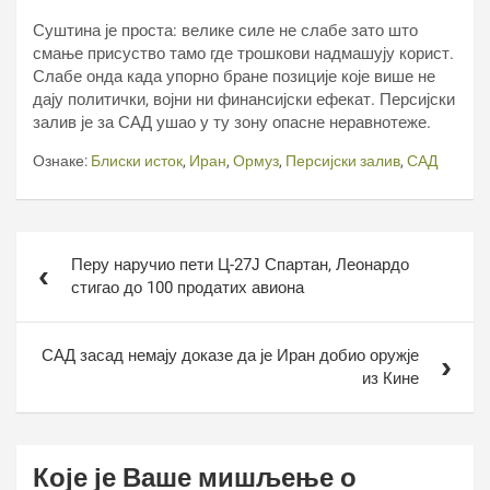
Суштина је проста: велике силе не слабе зато што
смање присуство тамо где трошкови надмашују корист.
Слабе онда када упорно бране позиције које више не
дају политички, војни ни финансијски ефекат. Персијски
залив је за САД ушао у ту зону опасне неравнотеже.
Ознаке:
Блиски исток
,
Иран
,
Ормуз
,
Персијски залив
,
САД
Кретање
Перу наручио пети Ц-27Ј Спартан, Леонардо
чланка
стигао до 100 продатих авиона
САД засад немају доказе да је Иран добио оружје
из Кине
Које је Ваше мишљење о