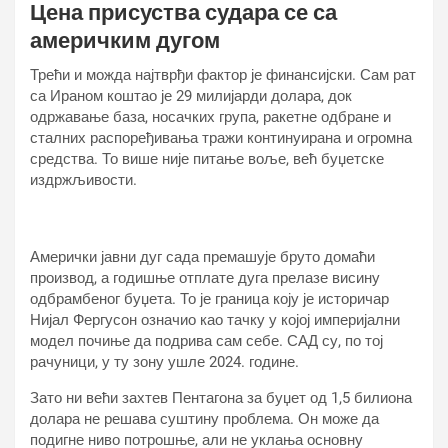
Цена присуства судара се са
америчким дугом
Трећи и можда најтврђи фактор је финансијски. Сам рат
са Ираном коштао је 29 милијарди долара, док
одржавање база, носачких група, ракетне одбране и
сталних распоређивања тражи континуирана и огромна
средства. То више није питање воље, већ буџетске
издржљивости.
Амерички јавни дуг сада премашује бруто домаћи
производ, а годишње отплате дуга прелазе висину
одбрамбеног буџета. То је граница коју је историчар
Нијал Фергусон означио као тачку у којој империјални
модел почиње да подрива сам себе. САД су, по тој
рачуници, у ту зону ушле 2024. године.
Зато ни већи захтев Пентагона за буџет од 1,5 билиона
долара не решава суштину проблема. Он може да
подигне ниво потрошње, али не уклања основну