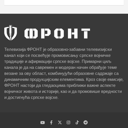
Телевизија ФРОНТ је образовно-забавни телевизијски
канал који се посвећује промовисању српске војничке
традиције и афирмацији српске војске. Примарни циљ
канала је да на савремен и модеран начин обрађује теме
везане за ову област, комбинујући образовне садржаје са
динамичним продукцијским елементима. Кроз своје емисије,
ФРОНТ настоји да гледаоцима приближи важне аспекте
војничког живота и историје, као и да промовише вредности
и достигнућа српске војске.