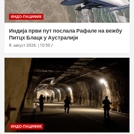
ИНДО-ПАЦИФИК
Индија први пут послала Рафале на вежбу
Питцх Блацк у Аустралији
8. август 2026. | 10:50
ИНДО-ПАЦИФИК