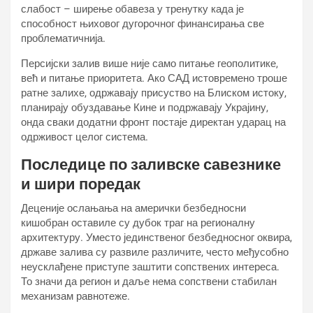
слабост – ширење обавеза у тренутку када је
способност њиховог дугорочног финансирања све
проблематичнија.
Персијски залив више није само питање геополитике,
већ и питање приоритета. Ако САД истовремено троше
ратне залихе, одржавају присуство на Блиском истоку,
планирају обуздавање Кине и подржавају Украјину,
онда сваки додатни фронт постаје директан ударац на
одрживост целог система.
Последице по заливске савезнике
и шири поредак
Деценије ослањања на амерички безбедносни
кишобран оставиле су дубок траг на регионалну
архитектуру. Уместо јединственог безбедносног оквира,
државе залива су развиле различите, често међусобно
неусклађене приступе заштити сопствених интереса.
То значи да регион и даље нема сопствени стабилан
механизам равнотеже.