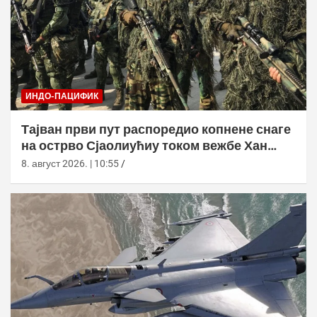
ИНДО-ПАЦИФИК
Тајван први пут распоредио копнене снаге
на острво Сјаолиућиу током вежбе Хан
Куанг 42
8. август 2026. | 10:55