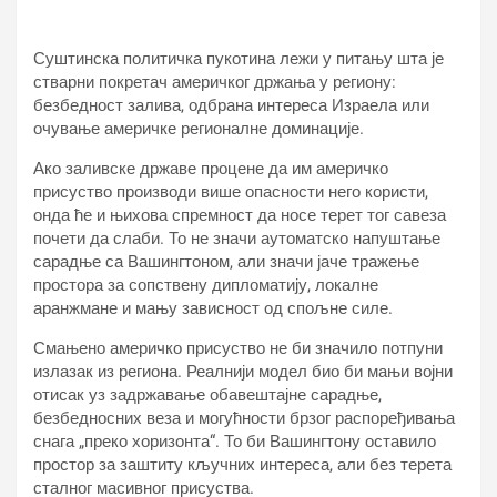
Суштинска политичка пукотина лежи у питању шта је
стварни покретач америчког држања у региону:
безбедност залива, одбрана интереса Израела или
очување америчке регионалне доминације.
Ако заливске државе процене да им америчко
присуство производи више опасности него користи,
онда ће и њихова спремност да носе терет тог савеза
почети да слаби. То не значи аутоматско напуштање
сарадње са Вашингтоном, али значи јаче тражење
простора за сопствену дипломатију, локалне
аранжмане и мању зависност од спољне силе.
Смањено америчко присуство не би значило потпуни
излазак из региона. Реалнији модел био би мањи војни
отисак уз задржавање обавештајне сарадње,
безбедносних веза и могућности брзог распоређивања
снага „преко хоризонта“. То би Вашингтону оставило
простор за заштиту кључних интереса, али без терета
сталног масивног присуства.