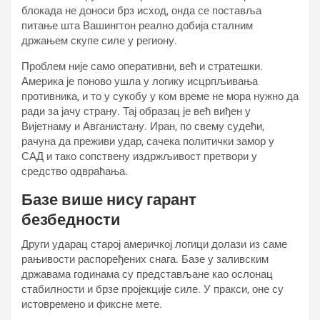
блокада не доноси брз исход, онда се поставља
питање шта Вашингтон реално добија сталним
држањем скупе силе у региону.
Проблем није само оперативни, већ и стратешки.
Америка је поново ушла у логику исцрпљивања
противника, и то у сукобу у ком време не мора нужно да
ради за јачу страну. Тај образац је већ виђен у
Вијетнаму и Авганистану. Иран, по свему судећи,
рачуна да преживи удар, сачека политички замор у
САД и тако сопствену издржљивост претвори у
средство одвраћања.
Базе више нису гарант
безбедности
Други ударац старој америчкој логици долази из саме
рањивости распоређених снага. Базе у заливским
државама годинама су представљане као ослонац
стабилности и брзе пројекције силе. У пракси, оне су
истовремено и фиксне мете.