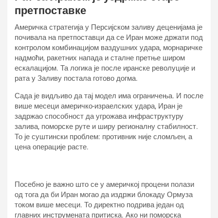
претпоставке
Америчка стратегија у Персијском заливу деценијама је
почивала на претпоставци да се Иран може држати под
контролом комбинацијом ваздушних удара, морнаричке
надмоћи, ракетних напада и сталне претње широм
ескалацијом. Та логика је после иранске револуције и
рата у Заливу постала готово догма.
Сада је видљиво да тај модел има ограничења. И после
више месеци америчко-израелских удара, Иран је
задржао способност да угрожава инфраструктуру
залива, поморске руте и ширу регионалну стабилност.
То је суштински проблем: противник није сломљен, а
цена операције расте.
Посебно је важно што се у америчкој процени полази
од тога да би Иран могао да издржи блокаду Ормуза
током више месеци. То директно подрива један од
главних инструмената притиска. Ако ни поморска