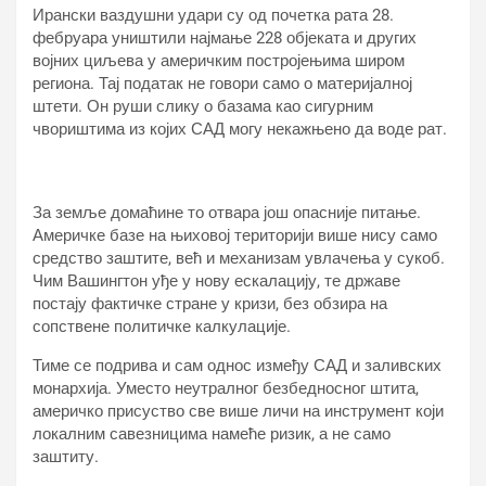
Ирански ваздушни удари су од почетка рата 28.
фебруара уништили најмање 228 објеката и других
војних циљева у америчким постројењима широм
региона. Тај податак не говори само о материјалној
штети. Он руши слику о базама као сигурним
чвориштима из којих САД могу некажњено да воде рат.
За земље домаћине то отвара још опасније питање.
Америчке базе на њиховој територији више нису само
средство заштите, већ и механизам увлачења у сукоб.
Чим Вашингтон уђе у нову ескалацију, те државе
постају фактичке стране у кризи, без обзира на
сопствене политичке калкулације.
Тиме се подрива и сам однос између САД и заливских
монархија. Уместо неутралног безбедносног штита,
америчко присуство све више личи на инструмент који
локалним савезницима намеће ризик, а не само
заштиту.