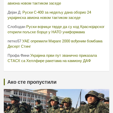
авиона новом тактиком заседе
Дејан Д.
Руски С-400 за недељу дана оборио 24
украјинска авиона новом тактиком заседе
Слободан
Руски војници тврде да су код Краснојарског
открили пољске борце у НАТО униформама
петко57
УАЕ опремили Мираге 2000 вођеним бомбама
Десерт Стинг
Профа Фини
Украјина први пут званично приказала
СТАСХ са Хеллфире ракетама на камиону ДАФ
Ако сте пропустили