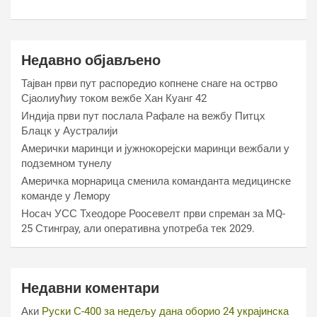
Недавно објављено
Тајван први пут распоредио копнене снаге на острво
Сјаолиућиу током вежбе Хан Куанг 42
Индија први пут послала Рафале на вежбу Питцх
Блацк у Аустралији
Амерички маринци и јужнокорејски маринци вежбали у
подземном тунелу
Америчка морнарица сменила команданта медицинске
команде у Лемору
Носач УСС Тхеодоре Роосевелт први спреман за МQ-
25 Стинграy, али оперативна употреба тек 2029.
Недавни коментари
Аки
Руски С-400 за недељу дана оборио 24 украјинска