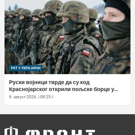
РАТ У УКРАЈИНИ
Руски војници тврде да су код
Краснојарског открили пољске борце у
НАТО униформама
6. август 2026. | 08:25