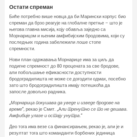
Остати спреман
Биће потребно више новца да би Марински корпус био
спреман да брзо реагује на глобалне претње – што је
његова главна мисија, коју обавља заједно са
Морнарицом и њеним амфибијским бродовима, који су
последњих година забележили лоше стопе
спремности.
Нови план одржавања Морнарице има за циљ да
подигне спремност до 80 процената за све бродове,
али побољшање ефикасности доступности
бродоградилишта не може се догодити одмах, посебно
зато што бродоградилишта имају потешкоћа да
запосле довољно радника.
„
Морнарица покушава да уведе и изведе бродове на
време
“, рекао је Смит. „А
ли тренутно се то не дешава.
Амфибије улазе и остају унутра.
“
Део тога има везе са финансирањем, рекао је, али је и
резултат тога што команданти борбених јединица