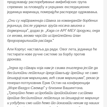
продужавају распоређивање амфибијских група
спремних за пловидбу и укрцаних експедиционих
јединица маринаца, померајући распореде одржавања.
„Они су најтраженија ставка за команданте борбених
јединица, после ударних група носача авиона и
подморница
“, додао је.
„Када се АРГ-МЕУ продужи, онда
се веома, веома чврсто испреплетени план
бродоградилишта распада
.“
Али Корпус наставља да ради. Овог лета, јединице ће
тестирати нове ручне системе за борбу против
дронова.
„
Једна од ствари која нам је свима очигледна јесте да
беспилотни летелице представљају претњу не само
пешадијским маринцима, већ свим маринцима
“, рекао је
генерал-потпуковник Ерик Остин на конференцији
„
Море-Ваздух-Свемир
“ у близини Вашингтона.
„
Тренутно ћемо испробати прототипове система
против беспилотних летелица за пешадијске маринце
и узбуђени смо што ћемо то показати неким од наших