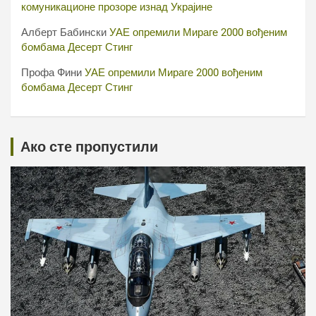
комуникационе прозоре изнад Украјине
Алберт Бабински
УАЕ опремили Мираге 2000 вођеним
бомбама Десерт Стинг
Профа Фини
УАЕ опремили Мираге 2000 вођеним
бомбама Десерт Стинг
Ако сте пропустили