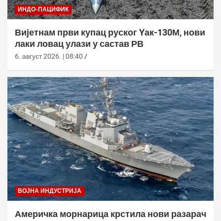
ИНДО-ПАЦИФИК
Вијетнам први купац руског Yак-130М, нови
лаки ловац улази у састав РВ
6. август 2026. | 08:40
ВОЈНА ИНДУСТРИЈА
Америчка морнарица крстила нови разарач