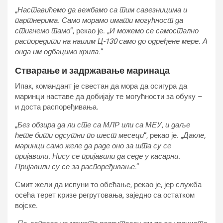
„Наставићемо да вежбамо са тим савезницима и
партнерима. Само морамо имати могућност да
стигнемо тамо
“, рекао је. „
И можемо се самостално
распоредити на нашим Ц-130 само до одређене мере. А
онда им одбацимо крила.
“
Стварање и задржавање маринаца
Ипак, командант је свестан да мора да осигура да
маринци наставе да добијају те могућности за обуку –
и доста распоређивања.
„
Без обзира да ли сте са МЛР или са МЕУ, и даље
ћете бити одсутни по шест месеци
“, рекао је. „
Дакле,
маринци само желе да раде оно за шта су се
пријавили. Нису се пријавили да седе у касарни.
Пријавили су се за распоређивање
.“
Смит жели да испуни то обећање, рекао је, јер служба
осећа терет кризе регрутовања, заједно са остатком
војске.