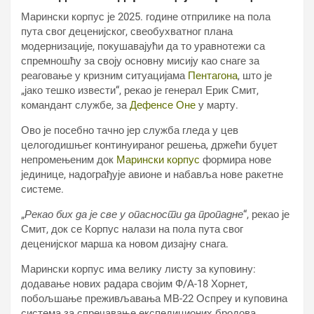
Марински корпус је 2025. године отприлике на пола
пута свог деценијског, свеобухватног плана
модернизације, покушавајући да то уравнотежи са
спремношћу за своју основну мисију као снаге за
реаговање у кризним ситуацијама
Пентагона
, што је
„јако тешко извести“, рекао је генерал Ерик Смит,
командант службе, за
Дефенсе Оне
у марту.
Ово је посебно тачно јер служба гледа у цев
целогодишњег континуираног решења, држећи буџет
непромењеним док
Марински корпус
формира нове
јединице, надограђује авионе и набавља нове ракетне
системе.
„
Рекао бих да је све у опасности да пропадне
“, рекао је
Смит, док се Корпус налази на пола пута свог
деценијског марша ка новом дизајну снага.
Марински корпус има велику листу за куповину:
додавање нових радара својим Ф/А-18 Хорнет,
побољшање преживљавања МВ-22 Оспреy и куповина
система за спречавање експедиционих бродова