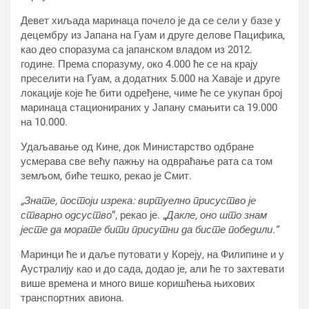
Девет хиљада маринаца почело је да се сели у базе у
децембру из Јапана на Гуам и друге делове Пацифика,
као део споразума са јапанском владом из 2012.
године. Према споразуму, око 4.000 ће се на крају
преселити на Гуам, а додатних 5.000 на Хаваје и друге
локације које ће бити одређене, чиме ће се укупан број
маринаца стационираних у Јапану смањити са 19.000
на 10.000.
Удаљавање од Кине, док Министарство одбране
усмерава све већу пажњу на одвраћање рата са том
земљом, биће тешко, рекао је Смит.
„Знате, постоји изрека: виртуелно присуство је
стварно одсуство
“, рекао је. „
Дакле, оно што знам
јесте да морате бити присутни да бисте победили.“
Маринци ће и даље путовати у Кореју, на Филипине и у
Аустралију као и до сада, додао је, али ће то захтевати
више времена и много више коришћења њихових
транспортних авиона.