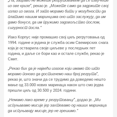
„Па, заправо не можете регрутовањем да се извучете
из ове кризе
“, рекао је. „
Можете само да задржите свој
излаз из овога. И зато морамо бити у могућности да
платимо нашим маринцима оно што заслужују, да им
дамо бонусе, да им пружимо задовољство послом,
сигурност посла.“
Иако Корпус није промашио свој циљ регрутовања од
1994. године и једина је служба осим Свемирских снага
која је остварила своје циљеве у последњих пет
година, и даље се бори као и остале службе, рекао је
Смит.
„
Рекао бих да је највећи изазов који имамо то што
морамо поново да достигнемо наш број регрута
“,
рекао је, што значи да се трудимо да доведемо нешто
мање од 33.000 нових маринаца након што смо једва
прешли циљ од 30.500 у 2024. години.
„
Немамо лако време у регрутовању
“, додао је. „
Ми
испуњавамо мисије јер захтевамо од наших маринаца
да испуњавају мисије, јер не грешимо.“