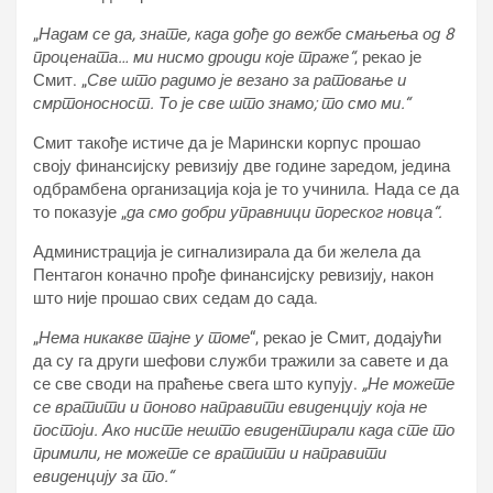
„
Надам се да, знате, када дође до вежбе смањења од 8
процената… ми нисмо дроиди које траже“
, рекао је
Смит. „
Све што радимо је везано за ратовање и
смртоносност. То је све што знамо; то смо ми.“
Смит такође истиче да је Марински корпус прошао
своју финансијску ревизију две године заредом, једина
одбрамбена организација која је то учинила. Нада се да
то показује „
да смо добри управници пореског новца“.
Администрација је сигнализирала да би желела да
Пентагон коначно прође финансијску ревизију, након
што није прошао свих седам до сада.
„
Нема никакве тајне у томе
“, рекао је Смит, додајући
да су га други шефови служби тражили за савете и да
се све своди на праћење свега што купују.
„Не можете
се вратити и поново направити евиденцију која не
постоји. Ако нисте нешто евидентирали када сте то
примили, не можете се вратити и направити
евиденцију за то.“