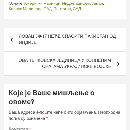
Ознаке:
Амерички маринци
,
Индо-пацифик
,
Јапан
,
Корпус Маринаца САД
,
Пентагон
,
САД
Кретање
ЛОВАЦ ЈФ-17 НЕЋЕ СПАСИТИ ПАКИСТАН ОД
чланка
ИНДИЈЕ
НОВА ТЕНКОВСКА ЈЕДИНИЦА У КОПНЕНИМ
СНАГАМА УКРАЈИНСКЕ ВОЈСКЕ
Које је Ваше мишљење о
овоме?
Ваша адреса е-поште неће бити објављена.
Неопходна
поља су означена
*
Коментар
*