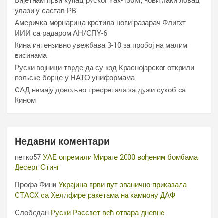
Вијетнам први купац руског Yак-130М, нови лаки ловац
улази у састав РВ
Америчка морнарица крстила нови разарач Флигхт
ИИИ са радаром АН/СПY-6
Кина интензивно увежбава З-10 за пробој на малим
висинама
Руски војници тврде да су код Краснојарског открили
пољске борце у НАТО униформама
САД немају довољно пресретача за дужи сукоб са
Кином
Недавни коментари
петко57
УАЕ опремили Мираге 2000 вођеним бомбама
Десерт Стинг
Профа Фини
Украјина први пут званично приказала
СТАСХ са Хеллфире ракетама на камиону ДАФ
Слободан
Руски Рассвет већ отвара дневне