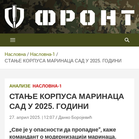
Скип
то
цонтент
Први војни канал у Србији
Телевизија ФРОНТ
Насловна
Насловна-1
СТАЊЕ КОРПУСА МАРИНАЦА САД У 2025. ГОДИНИ
АНАЛИЗЕ
НАСЛОВНА-1
СТАЊЕ КОРПУСА МАРИНАЦА
САД У 2025. ГОДИНИ
27. април 2025. | 12:07
Данко Боројевић
„Све је у опасности да пропадне“, каже
командант о модернизацији маринаца.