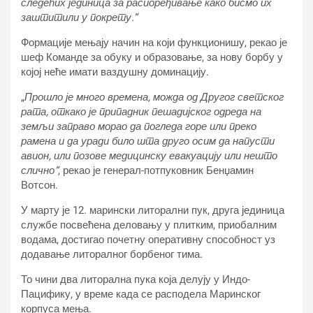
следећих јединица за распоређивање како бисмо их
заштитили у покрету.“
Формације мењају начин на који функционишу, рекао је
шеф Команде за обуку и образовање, за нову борбу у
којој неће имати ваздушну доминацију.
„
Прошло је много времена, можда од Другог светског
рата, откако је припадник пешадијског одреда на
земљи заправо морао да погледа горе или преко
рамена и да уради било шта друго осим да напусти
авион, или позове медицинску евакуацију или нешто
слично“
, рекао је генерал-потпуковник Бенџамин
Вотсон.
У марту је 12. марински литорални пук, друга јединица
службе посвећена деловању у плитким, приобалним
водама, достигао почетну оперативну способност уз
додавање литоралног борбеног тима.
То чини два литорална пука која делују у Индо-
Пацифику, у време када се расподела Маринског
корпуса мења.