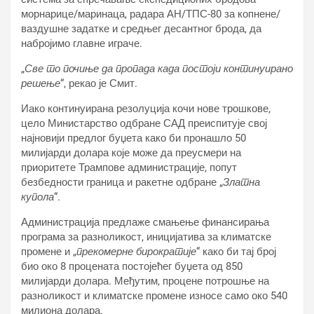
морнарице/маринаца, радара АН/ТПС-80 за копнене/
ваздушне задатке и средњег десантног брода, да
набројимо главне играче.
„
Све то почиње да пропада када постоји континуирано
решење
“, рекао је Смит.
Иако континуирана резолуција кочи нове трошкове,
цело Министарство одбране САД преиспитује свој
најновији предлог буџета како би пронашло 50
милијарди долара које може да преусмери на
приоритете Трампове администрације, попут
безбедности граница и ракетне одбране „
Златна
купола
“.
Администрација предлаже смањење финансирања
програма за разноликост, иницијатива за климатске
промене и „
прекомерне бирократије
“ како би тај број
био око 8 процената постојећег буџета од 850
милијарди долара. Међутим, процене потрошње на
разноликост и климатске промене износе само око 540
милиона долара.