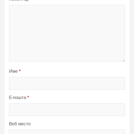
Име
*
Е-пошта
*
Веб место