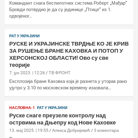
Командант снага беспилотних система Роберт „Мађар“
Бровди потврдио је да су јединице „Птице“ из 1.
одвојеног…
РАТ У УКРАЈИНИ
РУСКЕ И УКРАЈИНСКЕ ТВРДЊЕ КО ЈЕ КРИВ
ЗА РУШЕЊЕ БРАНЕ КАХОВКА И ПОТОП У
ХЕРСОНСКОЈ ОБЛАСТИ! Ово су све
теорије
7. јун 2023. | 12:26
ТВ ФРОНТ
Експлозија бране Каховка која је разнета у уторак рано
ујутро у 3.10 по московском времену изазвала…
НАСЛОВНА-1
РАТ У УКРАЈИНИ
Руске снаге преузеле контролу над
острвима на Дњепру код Нове Каховке
13. мај 2025. | 19:55
Алекса Добријевић
3 коментара