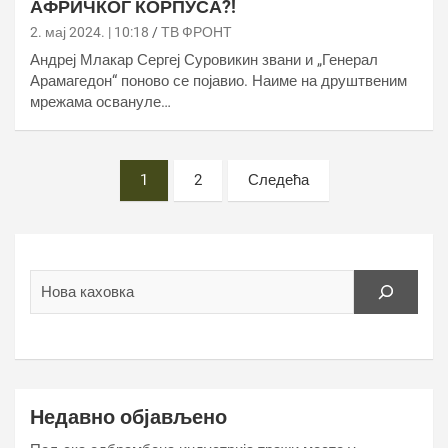
АФРИЧКОГ КОРПУСА?!
2. мај 2024. | 10:18
ТВ ФРОНТ
Андреј Млакар Сергеј Суровикин звани и „Генерал
Арамагедон“ поново се појавио. Наиме на друштвеним
мрежама освануле…
Постс
1
2
Следећа
пагинатион
Недавно објављено