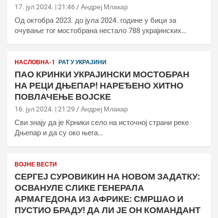
17. јул 2024. | 21:46
Андреј Млакар
Од октобра 2023. до јула 2024. године у бици за
очување тог мостобрана нестало 788 украјинских…
НАСЛОВНА-1
РАТ У УКРАЈИНИ
ПАО КРИНКИ УКРАЈИНСКИ МОСТОБРАН
НА РЕЦИ ДЊЕПАР! НАРЕЂЕНО ХИТНО
ПОВЛАЧЕЊЕ ВОЈСКЕ
16. јул 2024. | 21:29
Андреј Млакар
Сви знају да је Крники село на источној страни реке
Дњепар и да су око њега…
ВОЈНЕ ВЕСТИ
СЕРГЕЈ СУРОВИКИН НА НОВОМ ЗАДАТКУ:
ОСВАНУЛЕ СЛИКЕ ГЕНЕРАЛА
АРМАГЕДОНА ИЗ АФРИКЕ: СМРШАО И
ПУСТИО БРАДУ! ДА ЛИ ЈЕ ОН КОМАНДАНТ