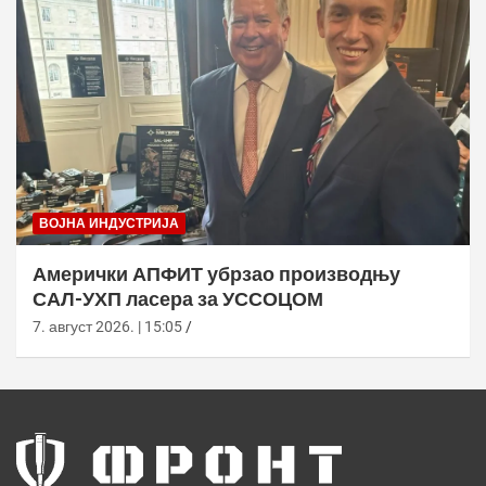
ВОЈНА ИНДУСТРИЈА
Амерички АПФИТ убрзао производњу
САЛ-УХП ласера за УССОЦОМ
7. август 2026. | 15:05