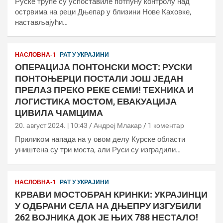
Руске трупе су успоставиле потпуну контролу над
острвима на реци Дњепар у близини Нове Каховке,
настављајући…
НАСЛОВНА-1
РАТ У УКРАЈИНИ
ОПЕРАЦИЈА ПОНТОНСКИ МОСТ: РУСКИ
ПОНТОЊЕРЦИ ПОСТАЛИ ЈОШ ЈЕДАН
ПРЕЛАЗ ПРЕКО РЕКЕ СЕМИ! ТЕХНИКА И
ЛОГИСТИКА МОСТОМ, ЕВАКУАЦИЈА
ЦИВИЛА ЧАМЦИМА
20. август 2024. | 10:43
Андреј Млакар
1 коментар
Приликом напада на у овом делу Курске области
уништена су три моста, али Руси су изградили…
НАСЛОВНА-1
РАТ У УКРАЈИНИ
КРВАВИ МОСТОБРАН КРИНКИ: УКРАЈИНЦИ
У ОДБРАНИ СЕЛА НА ДЊЕПРУ ИЗГУБИЛИ
262 ВОЈНИКА ДОК ЈЕ ЊИХ 788 НЕСТАЛО!