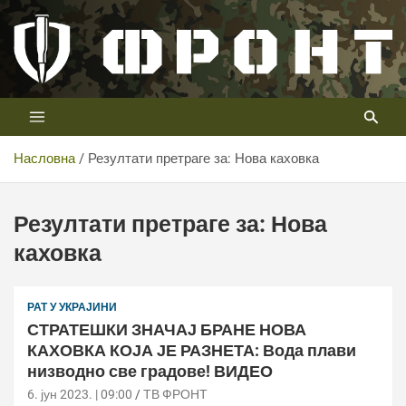
Скип
то
цонтент
Први војни канал у Србији
Телевизија ФРОНТ
Насловна
Резултати претраге за: Нова каховка
Резултати претраге за:
Нова
каховка
РАТ У УКРАЈИНИ
СТРАТЕШКИ ЗНАЧАЈ БРАНЕ НОВА
КАХОВКА КОЈА ЈЕ РАЗНЕТА: Вода плави
низводно све градове! ВИДЕО
6. јун 2023. | 09:00
ТВ ФРОНТ