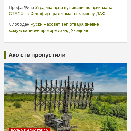
Профа Фини
Украјина први пут званично приказала
СТАСХ са Хеллфире ракетама на камиону ДАФ
Слободан
Руски Рассвет већ отвара дневне
комуникационе прозоре изнад Украјине
Ако сте пропустили
ВОЈНА ИНДУСТРИЈА