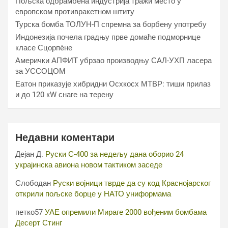
Пољска одбрамбена индустрија тражи место у
европском противракетном штиту
Турска бомба ТОЛУН-П спремна за борбену употребу
Индонезија почела градњу прве домаће подморнице
класе Сцорпèне
Амерички АПФИТ убрзао производњу САЛ-УХП ласера
за УССОЦОМ
Еатон приказује хибридни Осхкосх МТВР: тиши прилаз
и до 120 кW снаге на терену
Недавни коментари
Дејан Д.
Руски С-400 за недељу дана оборио 24
украјинска авиона новом тактиком заседе
Слободан
Руски војници тврде да су код Краснојарског
открили пољске борце у НАТО униформама
петко57
УАЕ опремили Мираге 2000 вођеним бомбама
Десерт Стинг