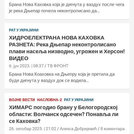
Брана Нова Каховка која је дигнута у ваздух после чега
је река Дњепар почела неконтролисано да…
РАТ У УКРАЈИНИ
ХИДРОЕЛЕКТРАНА НОВА КАХОВКА
РАЗНЕТА: Река Дњепар неконтролисано
плави насеља низводно, угрожен и Херсон!
ВИДЕО
6. јун 2023. | 08:37
ТВ ФРОНТ
Брана Нова Коаховка на Дњепру која је претила да
буде дигнута у ваздух док се водила…
ВОЈНЕ ВЕСТИ
НАСЛОВНА-2
РАТ У УКРАЈИНИ
ХИМАРС погодио брану у Белогородској
области: Волчанск одсечен? Понавља ли
се Каховка?
26. октобар 2025. | 21:02
Алекса Добријевић
8 коментара