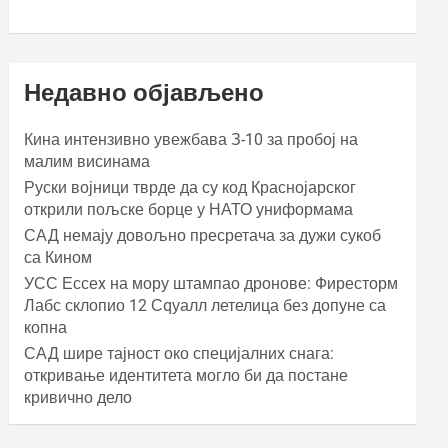
Недавно објављено
Кина интензивно увежбава З-10 за пробој на
малим висинама
Руски војници тврде да су код Краснојарског
открили пољске борце у НАТО униформама
САД немају довољно пресретача за дужи сукоб
са Кином
УСС Ессеx на мору штампао дронове: Фиресторм
Лабс склопио 12 Сqуалл летелица без допуне са
копна
САД шире тајност око специјалних снага:
откривање идентитета могло би да постане
кривично дело