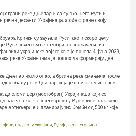
ној страни реке Дњепар и да су око њега Руси и
и речни десанти Украјинаца, а обе стране своју
бруара Кринки су заузели Руси, као и скоро целу
о је Русе почетком септембра на повлачење из
фанзиви украјинске војске која је почела 4. јуна 2023,
зака реке Украјинцима је пошло да формирају два
реке Дњепар нагло опао, а брзина реке смањила после
адну обалу реке Дњепар, која је и нижа од источне.
ша да сломи џер (мостобран) Украјинаца који се
енд насеља које је претворено у Рушевине налазило
аре артиљерије и планирајућих бомби од 500 кг које
крајине
,
пад
,
рат у украјини
,
Русија
,
село
,
Украјина