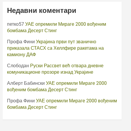
Недавни коментари
петко57
УАЕ опремили Мираге 2000 вођеним
бомбама Десерт Стинг
Профа Фини
Украјина први пут званично
приказала СТАСХ са Хеллфире ракетама на
камиону ДАФ
Слободан
Руски Рассвет већ отвара дневне
комуникационе прозоре изнад Украјине
Алберт Бабински
УАЕ опремили Мираге 2000
вођеним бомбама Десерт Стинг
Профа Фини
УАЕ опремили Мираге 2000 вођеним
бомбама Десерт Стинг