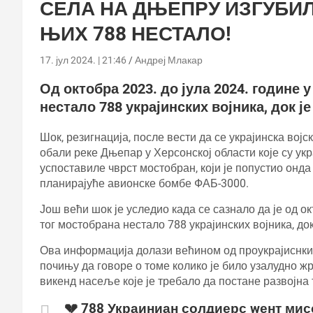
СЕЛА НА ДЊЕПРУ ИЗГУБИЛ
ЊИХ 788 НЕСТАЛО!
17. јул 2024. | 21:46
Андреј Млакар
Од октобра 2023. до јула 2024. године 
нестало 788 украјинских војника, док ј
Шок, резигнација, после вести да се украјинска војс
обали реке Дњепар у Херсонској области које су укр
успоставиле чврст мостобран, који је попустио онд
планирајуће авионске бомбе ФАБ-3000.
Још већи шок је уследио када се сазнало да је од ок
тог мостобрана нестало 788 украјинских војника, док
Ова информација долази већином од проукрајиснких
почињу да говоре о томе колико је било узалудно жр
викенд насеље које је требало да постане развојн
💔 788 Украиниан солдиерс wент мис