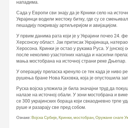
нападима.
Сада у Европи сви знају да је Крники село на источ
Украјинци водили жестоку битку, где су се смењивал
пешадију покривају артиљеријом и авијацијом.
У првим данима рата који је у Украјини почео 24. фе
Херсонску област. Јак притисак Украјинаца, натера
Херосона. Кринки је остао у рукама Руса. У јунској о
после неколико узастопних напада и насилни прела
мања мостобрана на источној страни реке Дњепар.
У операцију преласка кренуло се тек када је ниво 
рушења бране Нова Каховка, која је опустошила зап
Руска војска уложила је била значајни труд да поку
налазе на источној обали. У зони мостобрана и вик
се 300 украјинских бораца који свкаодневно трпе уд
руше и разарају све пред собом.
Ознаке:
Војска Србије
,
Кринки
,
мостобран
,
Оружане снаге У