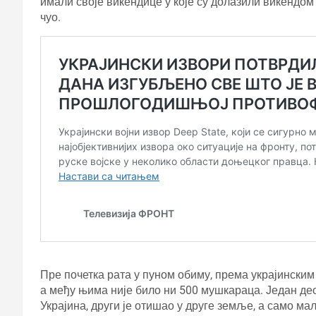
имали своје викендице у које су долазили викендом 
чуо.
Пре почетка рата у пуном обиму, према украјинским
а међу њима није било ни 500 мушкараца. Један део
Украјина, други је отишао у друге земље, а само ма