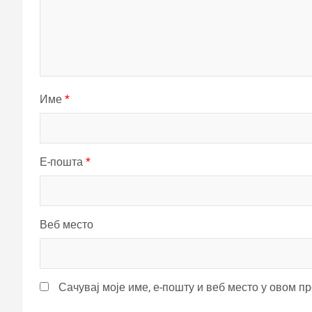
Име
*
Е-пошта
*
Веб место
Сачувај моје име, е-пошту и веб место у овом п