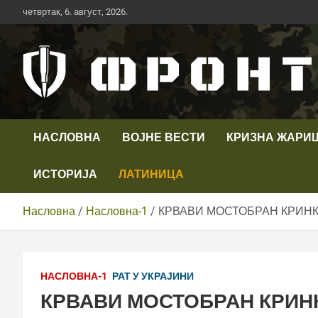
Скип
четвртак, 6. август, 2026.
то
цонтент
Први војни канал у Србији
Телевизија ФРОНТ
НАСЛОВНА
ВОЈНЕ ВЕСТИ
КРИЗНА ЖАРИ
ИСТОРИЈА
ЛАТИНИЦА
Насловна
Насловна-1
КРВАВИ МОСТОБРАН КРИНКИ
НАСЛОВНА-1
РАТ У УКРАЈИНИ
КРВАВИ МОСТОБРАН КРИНК