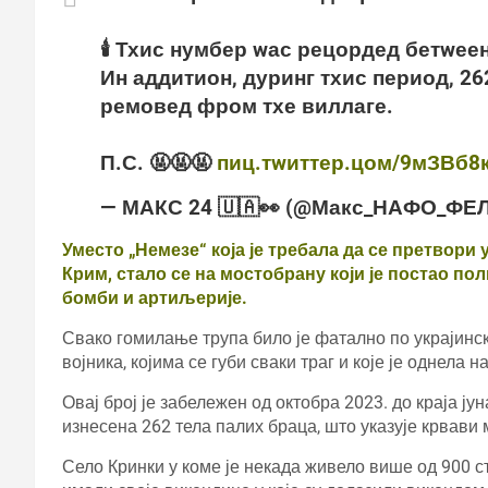
🕯️ Тхис нумбер wас рецордед бетwее
Ин аддитион, дуринг тхис период, 
ремовед фром тхе виллаге.
П.С. 🤬🤬🤬
пиц.тwиттер.цом/9мЗВб8
— МАКС 24 🇺🇦👀 (@Макс_НАФО_ФЕ
Уместо „Немезе“ која је требала да се претвори
Крим, стало се на мостобрану који је постао п
бомби и артиљерије.
Свако гомилање трупа било је фатално по украјинск
војника, којима се губи сваки траг и које је однела
Овај број је забележен од октобра 2023. до краја ју
изнесена 262 тела палих браца, што указује крвави
Село Кринки у коме је некада живело више од 900 с