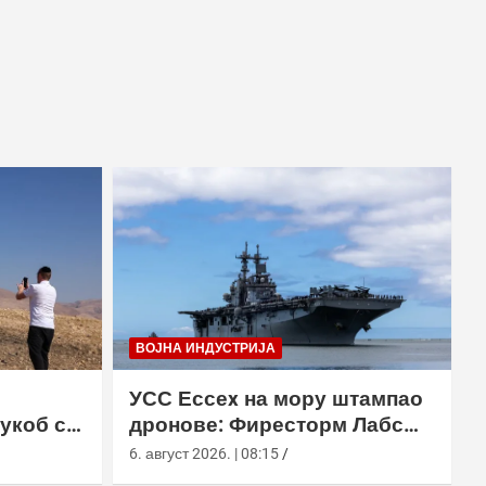
ВОЈНА ИНДУСТРИЈА
о
УСС Ессеx на мору штампао
сукоб са
дронове: Фиресторм Лабс
склопио 12 Сqуалл летелица
6. август 2026. | 08:15
без допуне са копна