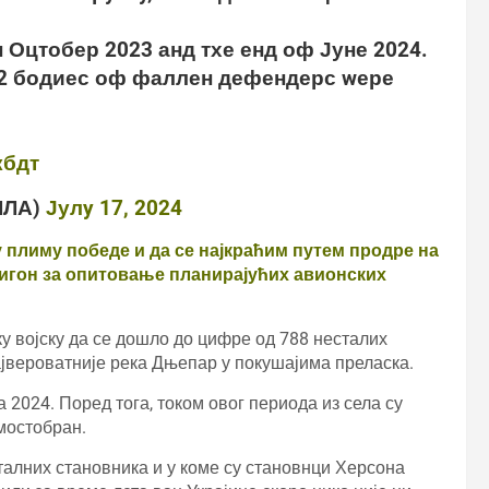
н Оцтобер 2023 анд тхе енд оф Јуне 2024.
262 бодиес оф фаллен дефендерс wере
кбдт
ЛЛА)
Јулy 17, 2024
 у плиму победе и да се најкраћим путем продре на
олигон за опитовање планирајућих авионских
у војску да се дошло до цифре од 788 несталих
 највероватније река Дњепар у покушајима преласка.
на 2024. Поред тога, током овог периода из села су
 мостобран.
талних становника и у коме су становнци Херсона