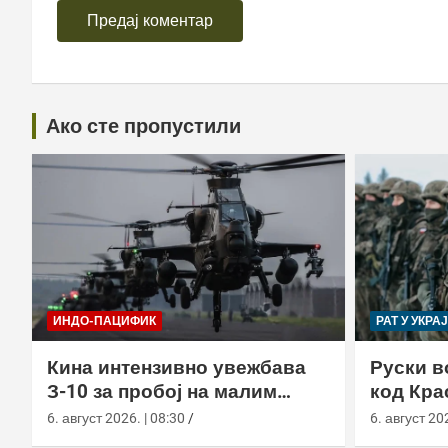
Ако сте пропустили
ИНДО-ПАЦИФИК
РАТ У УКРА
Кина интензивно увежбава
Руски в
З-10 за пробој на малим
код Кра
висинама
пољске 
6. август 2026. | 08:30
6. август 202
унифор