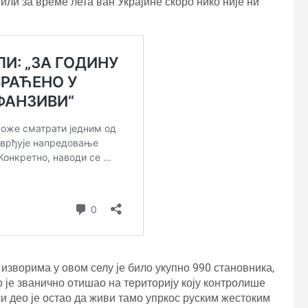
или за време лета ван Украјине скоро нико није ни
 изворима у овом селу је било укупно 990 становника,
 је званично отишао на територију коју контролише
ли део је остао да живи тамо упркос руским жестоким