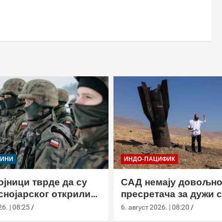
ЈИНИ
ИНДО-ПАЦИФИК
ојници тврде да су
САД немају довољн
снојарског открили
пресретача за дужи 
борце у НАТО
Кином
6. | 08:25
6. август 2026. | 08:20
мама