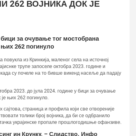
И 262 ВОЈНИКА ДОК ЈЕ
у бици за очување тог мостобрана
е њих 262 погинуло
ка повукла из Кринкија, маленог села на источној
ајиснке трупе запоселе октобра 2023. године и
а када су почеле на то бивше викенд насеље да падају
тобра 2023. до јула 2024. године у бици за очување
 је њих 262 погинуло.
 сајтова, страница и профила који све отвореније
твовати толики број војника, да би се одбранило
а тачка украјинске пропале прошлогодишње офанзиве.
синг ин Крyнкy, – Слидство. Инфо