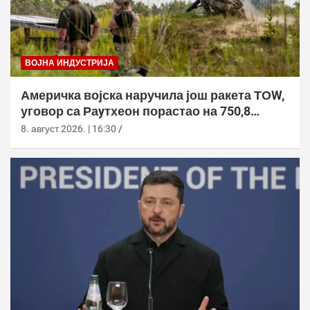
ВОЈНА ИНДУСТРИЈА
Америчка војска наручила још ракета ТОW,
уговор са Раyтхеон порастао на 750,8
милиона долара
8. август 2026. | 16:30