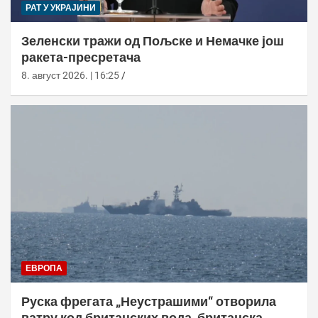
РАТ У УКРАЈИНИ
Зеленски тражи од Пољске и Немачке још
ракета-пресретача
8. август 2026. | 16:25
ЕВРОПА
Руска фрегата „Неустрашими“ отворила
ватру код британских вода, британска