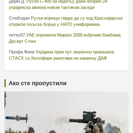
Дејан Д.
Руски С-400 за недељу дана оборио 24
украјинска авиона новом тактиком заседе
Слободан
Руски војници тврде да су код Краснојарског
открили пољске борце у НАТО униформама
петко57
УАЕ опремили Мираге 2000 вођеним бомбама
Десерт Стинг
Профа Фини
Украјина први пут званично приказала
СТАСХ са Хеллфире ракетама на камиону ДАФ
Ако сте пропустили