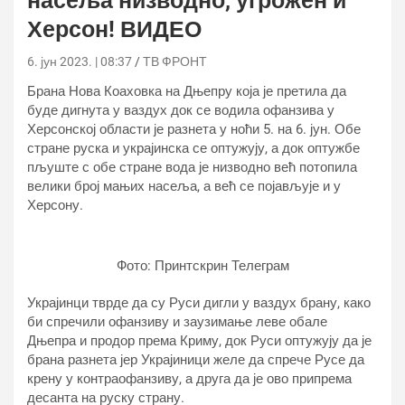
насеља низводно, угрожен и
Херсон! ВИДЕО
6. јун 2023. | 08:37
ТВ ФРОНТ
Брана Нова Коаховка на Дњепру која је претила да
буде дигнута у ваздух док се водила офанзива у
Херсонској области је разнета у ноћи 5. на 6. јун. Обе
стране руска и украјинска се оптужују, а док оптужбе
пљуште с обе стране вода је низводно већ потопила
велики број мањих насеља, а већ се појављује и у
Херсону.
Фото: Принтскрин Телеграм
Украјинци тврде да су Руси дигли у ваздух брану, како
би спречили офанзиву и заузимање леве обале
Дњепра и продор према Криму, док Руси оптужују да је
брана разнета јер Украјиници желе да спрече Русе да
крену у контраофанзиву, а друга да је ово припрема
десанта на руску страну.