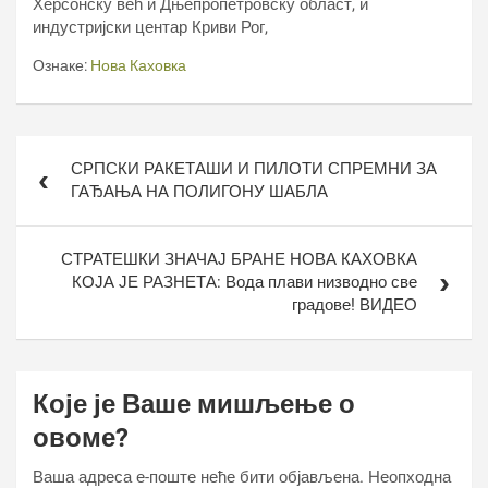
Херсонску већ и Дњепропетровску област, и
индустријски центар Криви Рог,
Ознаке:
Нова Каховка
Кретање
СРПСКИ РАКЕТАШИ И ПИЛОТИ СПРЕМНИ ЗА
чланка
ГАЂАЊА НА ПОЛИГОНУ ШАБЛА
СТРАТЕШКИ ЗНАЧАЈ БРАНЕ НОВА КАХОВКА
КОЈА ЈЕ РАЗНЕТА: Вода плави низводно све
градове! ВИДЕО
Које је Ваше мишљење о
овоме?
Ваша адреса е-поште неће бити објављена.
Неопходна