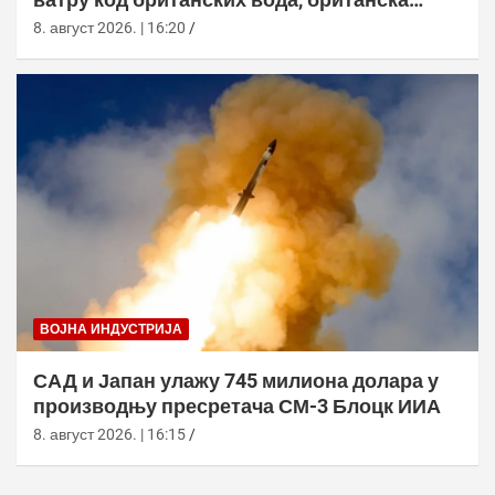
морнарица појачала праћење
8. август 2026. | 16:20
ВОЈНА ИНДУСТРИЈА
САД и Јапан улажу 745 милиона долара у
производњу пресретача СМ-3 Блоцк ИИА
8. август 2026. | 16:15