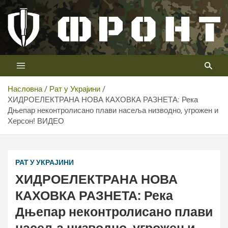
Скип
то
цонтент
Први војни канал у Србији
Телевизија ФРОНТ
Насловна
Рат у Украјини
ХИДРОЕЛЕКТРАНА НОВА КАХОВКА РАЗНЕТА: Река
Дњепар неконтролисано плави насеља низводно, угрожен и
Херсон! ВИДЕО
РАТ У УКРАЈИНИ
ХИДРОЕЛЕКТРАНА НОВА
КАХОВКА РАЗНЕТА: Река
Дњепар неконтролисано плави