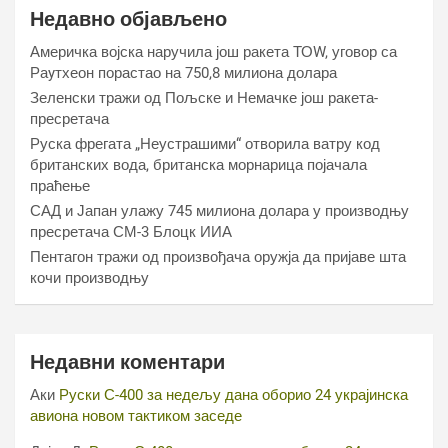
Недавно објављено
Америчка војска наручила још ракета ТОW, уговор са
Раyтхеон порастао на 750,8 милиона долара
Зеленски тражи од Пољске и Немачке још ракета-
пресретача
Руска фрегата „Неустрашими“ отворила ватру код
британских вода, британска морнарица појачала
праћење
САД и Јапан улажу 745 милиона долара у производњу
пресретача СМ-3 Блоцк ИИА
Пентагон тражи од произвођача оружја да пријаве шта
кочи производњу
Недавни коментари
Аки
Руски С-400 за недељу дана оборио 24 украјинска
авиона новом тактиком заседе