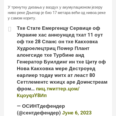
У тренутку дизања у ваздух у акумулационом језеру
ниво реке Дњепар је био 17 метара већи од нивоа реке
у самом кориту.
Тхе Стате Емергенцy Сервице оф
Украине хас анноунцед тхат 11 оут
оф тхе 28 Спанс он тхе Какховка
Хyдроелецтриц Поwер Плант
алонгсиде тхе Турбине анд
Генератор Буилдинг ин тхе Цитy оф
Нова Какховка wере Дестроyед
еарлиер тодаy wитх ат леаст 80
Сеттлементс wхицх аре Доwнстреам
фром…
пиц.тwиттер.цом/
КцоуqзY8Ип
— ОСИНТдефендер
(@сентдефендер)
Јуне 6, 2023