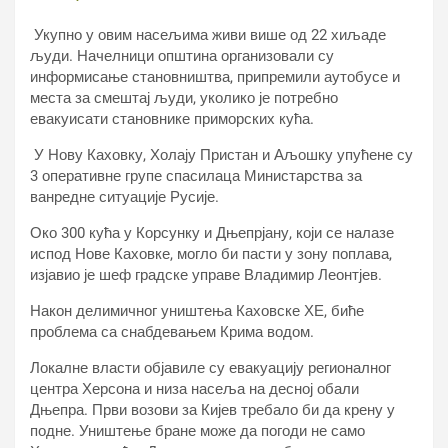
Укупно у овим насељима живи више од 22 хиљаде
људи. Начелници општина организовали су
информисање становништва, припремили аутобусе и
места за смештај људи, уколико је потребно
евакуисати становнике приморских кућа.
У Нову Каховку, Холају Пристан и Аљошку упућене су
3 оперативне групе спасилаца Министарства за
ванредне ситуације Русије.
Око 300 кућа у Корсунку и Дњепрјану, који се налазе
испод Нове Каховке, могло би пасти у зону поплава,
изјавио је шеф градске управе Владимир Леонтјев.
Након делимичног уништења Каховске ХЕ, биће
проблема са снабдевањем Крима водом.
Локалне власти објавиле су евакуацију регионалног
центра Херсона и низа насеља на десној обали
Дњепра. Први возови за Кијев требало би да крену у
подне. Уништење бране може да погоди не само