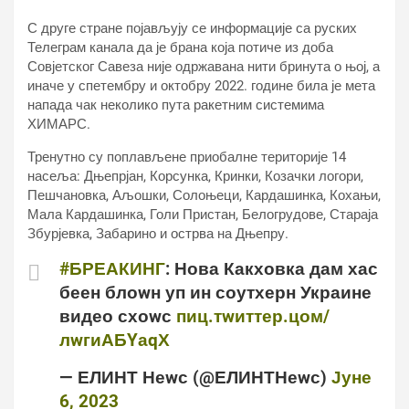
С друге стране појављују се информације са руских
Телеграм канала да је брана која потиче из доба
Совјетског Савеза није одржавана нити бринута о њој, а
иначе у спетембру и октобру 2022. године била је мета
напада чак неколико пута ракетним системима
ХИМАРС.
Тренутно су поплављене приобалне територије 14
насеља: Дњепрјан, Корсунка, Кринки, Козачки логори,
Пешчановка, Аљошки, Солоњеци, Кардашинка, Кохањи,
Мала Кардашинка, Голи Пристан, Белогрудове, Стараја
Збурјевка, Забарино и острва на Дњепру.
#БРЕАКИНГ
: Нова Какховка дам хас
беен блоwн уп ин соутхерн Украине
видео схоwс
пиц.тwиттер.цом/
лwгиАБYаqХ
— ЕЛИНТ Неwс (@ЕЛИНТНеwс)
Јуне
6, 2023