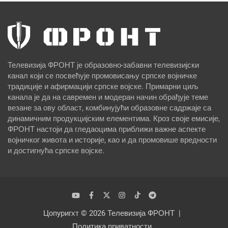
Телевизија ФРОНТ је образовно-забавни телевизијски
канал који се посвећује промовисању српске војничке
традиције и афирмацији српске војске. Примарни циљ
канала је да на савремен и модеран начин обрађује теме
везане за ову област, комбинујући образовне садржаје са
динамичним продукцијским елементима. Кроз своје емисије,
ФРОНТ настоји да гледаоцима приближи важне аспекте
војничког живота и историје, као и да промовише вредности
и достигнућа српске војске.
Цопyригхт © 2026
Телевизија ФРОНТ
Политика приватности