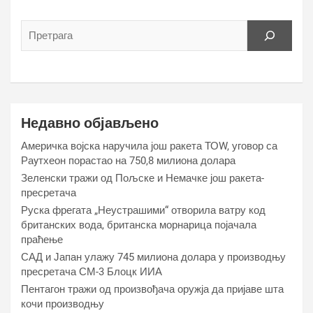
Недавно објављено
Америчка војска наручила још ракета ТОW, уговор са
Раyтхеон порастао на 750,8 милиона долара
Зеленски тражи од Пољске и Немачке још ракета-
пресретача
Руска фрегата „Неустрашими“ отворила ватру код
британских вода, британска морнарица појачала
праћење
САД и Јапан улажу 745 милиона долара у производњу
пресретача СМ-3 Блоцк ИИА
Пентагон тражи од произвођача оружја да пријаве шта
кочи производњу