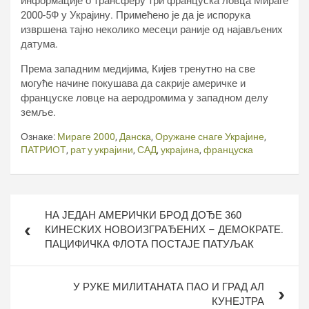
информације о трансферу три француска ловца Мираге
2000-5Ф у Украјину. Примећено је да је испорука
извршена тајно неколико месеци раније од најављених
датума.
Према западним медијима, Кијев тренутно на све
могуће начине покушава да сакрије америчке и
француске ловце на аеродромима у западном делу
земље.
Ознаке:
Мираге 2000
,
Данска
,
Оружане снаге Украјине
,
ПАТРИОТ
,
рат у украјини
,
САД
,
украјина
,
француска
Кретање
НА ЈЕДАН АМЕРИЧКИ БРОД ДОЂЕ 360
чланка
КИНЕСКИХ НОВОИЗГРАЂЕНИХ – ДЕМОКРАТЕ.
ПАЦИФИЧКА ФЛОТА ПОСТАЈЕ ПАТУЉАК
У РУКЕ МИЛИТАНАТА ПАО И ГРАД АЛ
КУНЕЈТРА