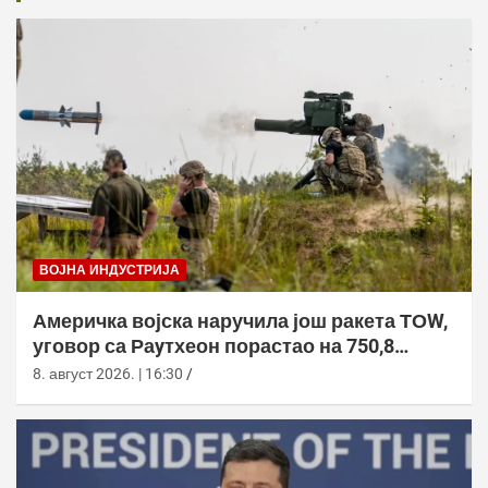
ВОЈНА ИНДУСТРИЈА
Америчка војска наручила још ракета ТОW,
уговор са Раyтхеон порастао на 750,8
милиона долара
8. август 2026. | 16:30