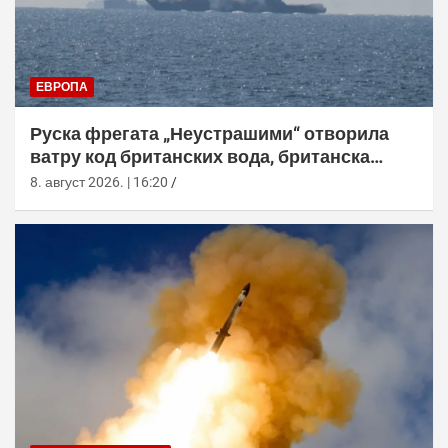
ЕВРОПА
Руска фрегата „Неустрашими“ отворила
ватру код британских вода, британска
морнарица појачала праћење
8. август 2026. | 16:20