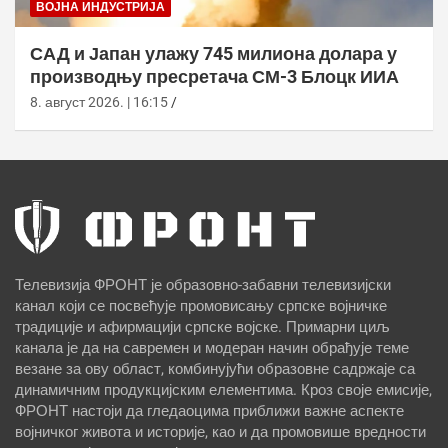
ВОЈНА ИНДУСТРИЈА
САД и Јапан улажу 745 милиона долара у
производњу пресретача СМ-3 Блоцк ИИА
8. август 2026. | 16:15
Телевизија ФРОНТ је образовно-забавни телевизијски
канал који се посвећује промовисању српске војничке
традиције и афирмацији српске војске. Примарни циљ
канала је да на савремен и модеран начин обрађује теме
везане за ову област, комбинујући образовне садржаје са
динамичним продукцијским елементима. Кроз своје емисије,
ФРОНТ настоји да гледаоцима приближи важне аспекте
војничког живота и историје, као и да промовише вредности