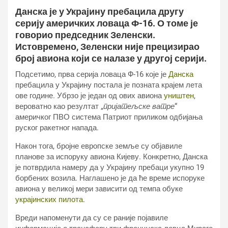
Данска је у Украјину пребацила другу
серију америчких ловаца Ф-16. О томе је
говорио председник Зеленски.
Истовремено, Зеленски није прецизирао
број авиона који се налазе у другој серији.
Подсетимо, прва серија ловаца Ф-16 које је
Данска
пребацила у Украјину постала је позната крајем лета
ове године. Убрзо је један од ових авиона
уништен
,
вероватно као резултат „
пријатељске ватре
“
америчког ПВО система Патриот приликом одбијања
руског ракетног напада.
Након тога, бројне европске земље су објавиле
планове за испоруку авиона Кијеву. Конкретно, Данска
је потврдила намеру да у Украјину пребаци укупно 19
борбених возила. Наглашено је да ће време испоруке
авиона у великој мери зависити од темпа обуке
украјинских пилота
.
Вреди напоменути да су се раније појавиле