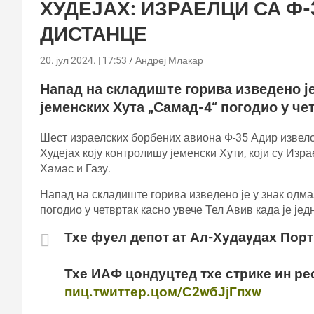
ХУДЕЈАХ: ИЗРАЕЛЦИ СА Ф-
ДИСТАНЦЕ
20. јул 2024. | 17:53
Андреј Млакар
Напад на складиште горива изведено је
јеменских Хута „Самад-4“ погодио у че
Шест израелских борбених авиона Ф-35 Адир извело 
Худејах коју контролишу јеменски Хути, који су Изр
Хамас и Газу.
Напад на складиште горива изведено је у знак одмаз
погодио у четвртак касно увече Тел Авив када је је
Тхе фуел депот ат Ал-Худаyдах Порт 
Тхе ИАФ цондуцтед тхе стрике ин рес
пиц.тwиттер.цом/С2wбЈјГпxw