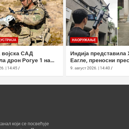
ДУСТРИЈА
НАОРУЖАЊЕ
 војска САД
Индија представила 
ла дрон Рогуе 1 на
Еагле, преносни пре
 вежби у
дронова са АИ наво
6. | 14:45
9. август 2026. | 14:40
рнији
анал који се посвећује