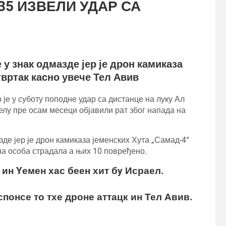
35 ИЗВЕЛИ УДАР СА
 у знак одмазде јер је дрон камиказа
твртак касно увече Тел Авив
је у суботу поподне удар са дистанце на луку Ал
аелу пре осам месеци објавили рат због напада на
де јер је дрон камиказа јеменских Хута „Самад-4“
дна особа страдала а њих 10 повређено.
ин Yемен хас беен хит бy Исраел.
понсе то тхе дроне аттацк ин Тел Авив.