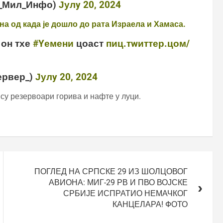
л_Мил_Инфо)
Јулy 20, 2024
на од када је дошло до рата Израела и Хамаса.
 он тхе
#Yемени
цоаст
пиц.тwиттер.цом/
ервер_)
Јулy 20, 2024
 су резервоари горива и нафте у луци.
ПОГЛЕД НА СРПСКЕ 29 ИЗ ШОЛЦОВОГ
АВИОНА: МИГ-29 РВ И ПВО ВОЈСКЕ
СРБИЈЕ ИСПРАТИО НЕМАЧКОГ
КАНЦЕЛАРА! ФОТО