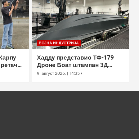
ВОЈНА ИНДУСТРИЈА
Харпy
Хаддy представио ТФ-179
сретач
Дроне Боат штампан 3Д
ђењем
технологијом
9. август 2026. | 14:35