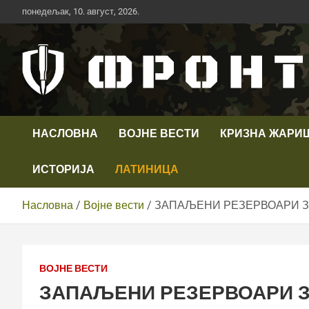
Скип
понедељак, 10. август, 2026.
то
цонтент
Први војни канал у Србији
Телевизија ФРОНТ
НАСЛОВНА
ВОЈНЕ ВЕСТИ
КРИЗНА ЖАРИ
ИСТОРИЈА
ЛАТИНИЦА
Насловна
Војне вести
ЗАПАЉЕНИ РЕЗЕРВОАРИ ЗА
ВОЈНЕ ВЕСТИ
ЗАПАЉЕНИ РЕЗЕРВОАРИ ЗА