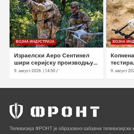
ВОЈНА ИНДУСТРИЈА
ВОЈНА ИН
Израелски Аеро Сентинел
Копнена
шири серијску производњу
тестира
тактичких дронова и улази
великој
9. август 2026. | 14:50
9. август 202
на нова тржишта
Калифо
Телевизија ФРОНТ је образовно-забавни телевизијски к