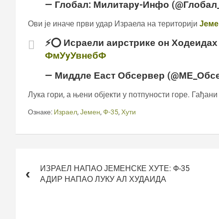
— Глобал: Милитарy-Инфо (@Глоба
Ови је иначе први удар Израела на територији
Јеме
⚡️⭕️ Исраели аирстрике он Ходеидах
ФмУyУвнебФ
— Миддле Еаст Обсервер (@МЕ_Обс
Лука гори, а њени објекти у потпуности горе. Гађани
Ознаке:
Израел
,
Јемен
,
Ф-35
,
Хути
Кретање
чланка
ИЗРАЕЛ НАПАО ЈЕМЕНСКЕ ХУТЕ: Ф-35
АДИР НАПАО ЛУКУ АЛ ХУДАИДА