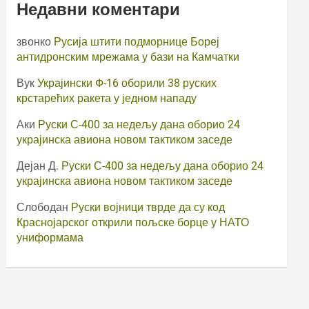
Недавни коментари
звонко
Русија штити подморнице Бореј
антидронским мрежама у бази на Камчатки
Вук
Украјински Ф-16 оборили 38 руских
крстарећих ракета у једном нападу
Аки
Руски С-400 за недељу дана оборио 24
украјинска авиона новом тактиком заседе
Дејан Д.
Руски С-400 за недељу дана оборио 24
украјинска авиона новом тактиком заседе
Слободан
Руски војници тврде да су код
Краснојарског открили пољске борце у НАТО
униформама