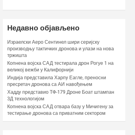
Недавно објављено
Израелски Аеро Сентинел шири серијску
производњу тактичких дронова и улази на нова
тржишта
Копнена војска САД тестирала дрон Рогуе 1 на
великој вежби у Калифорнији
Индија представила Харпy Еагле, преносни
пресретач дронова са АИ навођењем
Хаддy представио ТФ-179 Дроне Боат штампан
3Д технологијом
Копнена војска САД отвара базу у Мичигену за
тестирање дронова са приватним сектором