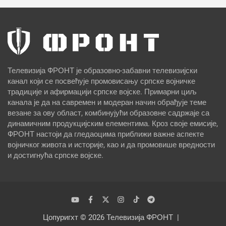
Телевизија ФРОНТ је образовно-забавни телевизијски
канал који се посвећује промовисању српске војничке
традиције и афирмацији српске војске. Примарни циљ
канала је да на савремен и модеран начин обрађује теме
везане за ову област, комбинујући образовне садржаје са
динамичним продукцијским елементима. Кроз своје емисије,
ФРОНТ настоји да гледаоцима приближи важне аспекте
војничког живота и историје, као и да промовише вредности
и достигнућа српске војске.
Цопyригхт © 2026
Телевизија ФРОНТ