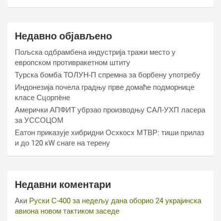
Недавно објављено
Пољска одбрамбена индустрија тражи место у
европском противракетном штиту
Турска бомба ТОЛУН-П спремна за борбену употребу
Индонезија почела градњу прве домаће подморнице
класе Сцорпèне
Амерички АПФИТ убрзао производњу САЛ-УХП ласера
за УССОЦОМ
Еатон приказује хибридни Осхкосх МТВР: тиши прилаз
и до 120 кW снаге на терену
Недавни коментари
Аки
Руски С-400 за недељу дана оборио 24 украјинска
авиона новом тактиком заседе