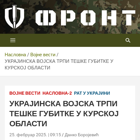
Скип
то
цонтент
Први војни канал у Србији
Телевизија ФРОНТ
Насловна
Војне вести
УКРАЈИНСКА ВОЈСКА ТРПИ ТЕШКЕ ГУБИТКЕ У
КУРСКОЈ ОБЛАСТИ
ВОЈНЕ ВЕСТИ
НАСЛОВНА-2
РАТ У УКРАЈИНИ
УКРАЈИНСКА ВОЈСКА ТРПИ
ТЕШКЕ ГУБИТКЕ У КУРСКОЈ
ОБЛАСТИ
25. фебруар 2025. | 09:15
Данко Боројевић