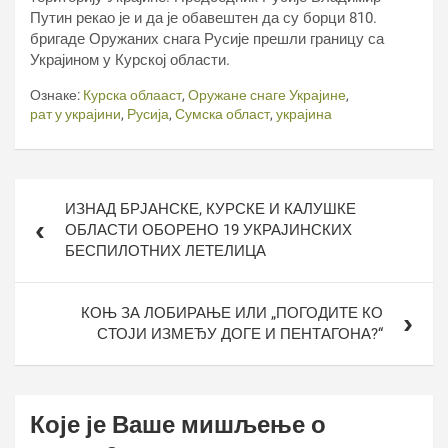
Путин рекао је и да је обавештен да су борци 810.
бригаде Оружаних снага Русије прешли границу са
Украјином у Курској области.
Ознаке:
Курска облааст
,
Оружане снаге Украјине
,
рат у украјини
,
Русија
,
Сумска област
,
украјина
Кретање
ИЗНАД БРЈАНСКЕ, КУРСКЕ И КАЛУШКЕ
чланка
ОБЛАСТИ ОБОРЕНО 19 УКРАЈИНСКИХ
БЕСПИЛОТНИХ ЛЕТЕЛИЦА
КОЊ ЗА ЛОБИРАЊЕ ИЛИ „ПОГОДИТЕ КО
СТОЈИ ИЗМЕЂУ ДОГЕ И ПЕНТАГОНА?“
Које је Ваше мишљење о