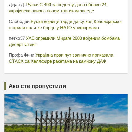
Дејан Д.
Руски С-400 за недељу дана оборио 24
украјинска авиона новом тактиком заседе
Слободан
Руски војници тврде да су код Краснојарског
открили пољске борце у НАТО униформама
петко57
УАЕ опремили Мираге 2000 вођеним бомбама
Десерт Стинг
Профа Фини
Украјина први пут званично приказала
СТАСХ са Хеллфире ракетама на камиону ДАФ
Ако сте пропустили