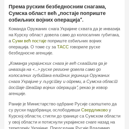
Према руским безбедносним снагама,
Сумска област већ „постаје поприште
озбиљних војних операција“.
Команда Оружаних снага Украјине схвата да је инвазија
на Курску област довела само до колосалних губитака,
а
Суми већ постаје
поприште озбиљних војних
операција. О томе су за
ТАСС
говориле руске
безбедносне агенције.
„Команда украјинских снага је већ схватила да је
инвазија на <…> руске регионе довела само до
колосалних губитака елитних јединица Оружаних
снага Украјине у људству и опреми, а Сумска област
постаје театар војних операција“,
рекао је извор
агенције.
Раније је Министарство одбране Русије саопштило да
су руски падобранци, ослободивши
Свердликово
у
Курској области, стигли до границе са Сумском области
у овој области и потиснули украјинске снаге назад на
територију Украјине. Председник Русије Владимир