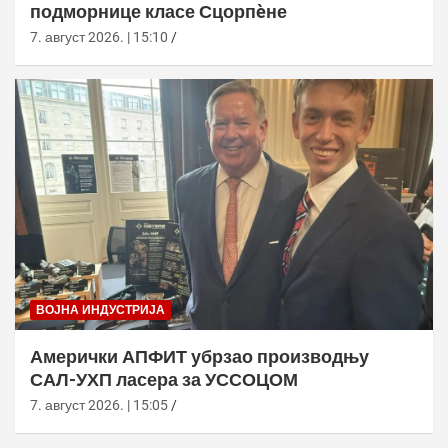
подморнице класе Сцорпèне
7. август 2026. | 15:10
ВОЈНА ИНДУСТРИЈА
Амерички АПФИТ убрзао производњу
САЛ-УХП ласера за УССОЦОМ
7. август 2026. | 15:05