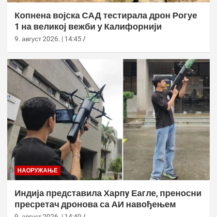
Копнена војска САД тестирала дрон Рогуе
1 на великој вежби у Калифорнији
9. август 2026. | 14:45
НАОРУЖАЊЕ
Индија представила Харпy Еагле, преносни
пресретач дронова са АИ навођењем
9. август 2026. | 14:40