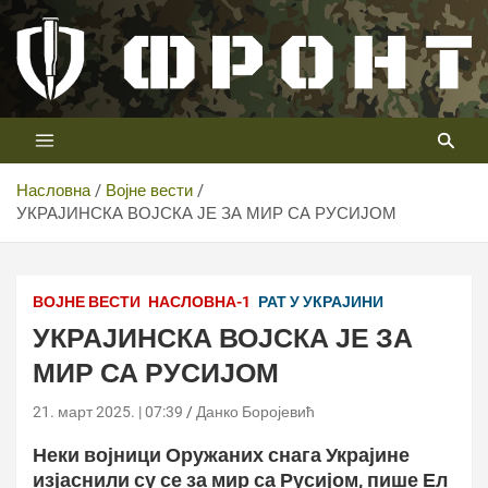
Скип
то
цонтент
Први војни канал у Србији
Телевизија ФРОНТ
Насловна
Војне вести
УКРАЈИНСКА ВОЈСКА ЈЕ ЗА МИР СА РУСИЈОМ
ВОЈНЕ ВЕСТИ
НАСЛОВНА-1
РАТ У УКРАЈИНИ
УКРАЈИНСКА ВОЈСКА ЈЕ ЗА
МИР СА РУСИЈОМ
21. март 2025. | 07:39
Данко Боројевић
Неки војници Оружаних снага Украјине
изјаснили су се за мир са Русијом, пише Ел