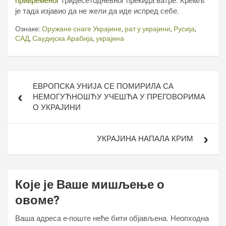
привременог
тридесетодневног прекида ватре. Кремљ
је тада изјавио да не жели да иде испред себе.
Ознаке:
Оружане снаге Украјине
,
рат у украјини
,
Русија
,
САД
,
Саудијска Арабија
,
украјина
Кретање
ЕВРОПСКА УНИЈА СЕ ПОМИРИЛА СА
чланка
НЕМОГУЋНОШЋУ УЧЕШЋА У ПРЕГОВОРИМА
О УКРАЈИНИ
УКРАЈИНА НАПАЛА КРИМ
Које је Ваше мишљење о
овоме?
Ваша адреса е-поште неће бити објављена.
Неопходна