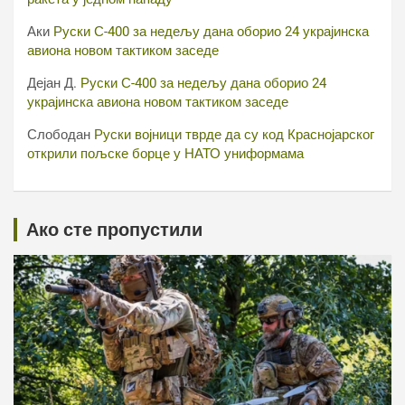
Аки
Руски С-400 за недељу дана оборио 24 украјинска
авиона новом тактиком заседе
Дејан Д.
Руски С-400 за недељу дана оборио 24
украјинска авиона новом тактиком заседе
Слободан
Руски војници тврде да су код Краснојарског
открили пољске борце у НАТО униформама
Ако сте пропустили