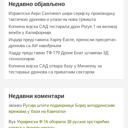
Недавно објављено
Израелски Аеро Сентинел шири серијску производњу
тактичких дронова и улази на нова тржишта
Копнена војска САД тестирала дрон Рогуе 1 на великој
вежби у Калифорнији
Индија представила Харпy Еагле, преносни пресретач
дронова са АИ навођењем
Хаддy представио ТФ-179 Дроне Боат штампан 3Д
технологијом
Копнена војска САД отвара базу у Мичигену за
тестирање дронова са приватним сектором
Недавни коментари
звонко
Русија штити подморнице Бореј антидронским
мрежама у бази на Камчатки
Вук
Украјински Ф-16 оборили 38 руских крстарећих
ракета у једном нападу