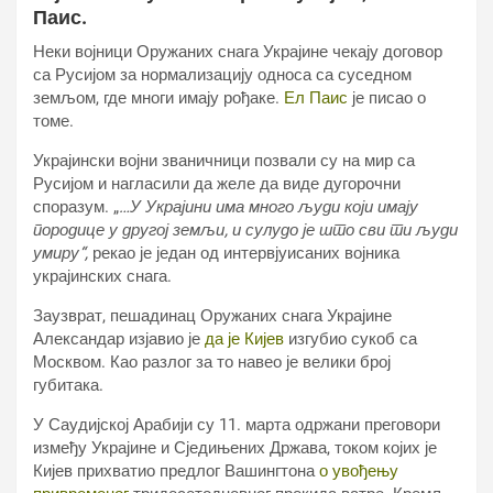
Паис.
Неки војници Оружаних снага Украјине чекају договор
са Русијом за нормализацију односа са суседном
земљом, где многи имају рођаке.
Ел Паис
је писао о
томе.
Украјински војни званичници позвали су на мир са
Русијом и нагласили да желе да виде дугорочни
споразум. „
…У Украјини има много људи који имају
породице у другој земљи, и сулудо је што сви ти људи
умиру“,
рекао је један од интервјуисаних војника
украјинских снага.
Заузврат, пешадинац Оружаних снага Украјине
Александар изјавио је
да је Кијев
изгубио сукоб са
Москвом. Као разлог за то навео је велики број
губитака.
У Саудијској Арабији су 11. марта одржани преговори
између Украјине и Сједињених Држава, током којих је
Кијев прихватио предлог Вашингтона
о увођењу