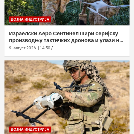
ВОЈНА ИНДУСТРИЈА
Израелски Аеро Сентинел шири серијску
производњу тактичких дронова и улази на
нова тржишта
9. август 2026. | 14:50
ВОЈНА ИНДУСТРИЈА