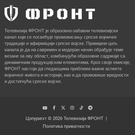
Телевизија ФРОНТ је образовно-забавни телевизијски
канал који се посвећује промовисању српске војничке
традиције и афирмацији српске војске. Примарни циљ
канала је да на савремен и модеран начин обрађује теме
везане за ову област, комбинујући образовне садржаје са
динамичним продукцијским елементима. Кроз своје емисије,
ФРОНТ настоји да гледаоцима приближи важне аспекте
војничког живота и историје, као и да промовише вредности
и достигнућа српске војске.
Цопyригхт © 2026
Телевизија ФРОНТ
Политика приватности