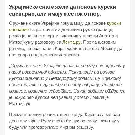
Украјинске снаге желе да понове курски
сценарио, али имају жесток отпор.
Оружане снаге Украјине покушавају да понове
курски
сценарио
на различитим деловима руске границе,
рекао је војни експерт и пуковник у пензији Анатолиј
Матвијчук у разговору за
Лента.ру
. Према његовим
речима, на овај начин Кијев жели да натера Москву да
преговара под његовим условима.
„
Оружане снаге Украјине данас испитују сву одбрану у
нашој пограничној области. Покушавају да понове
Курски сценарио у Белгородској области, у Брјанској
области, али свуда наиђу на нашу одбрану, утврђене
границе, граничне испоставе. Свуда добијају отпор јер
је искуство Курска већ узето у обзир“
, рекла је
Матвијчук.
Према његовим речима, важно је да Кијев заузме бар
део територије Русије како би ојачао своју позицију у
будућим преговорима о мирном решењу.