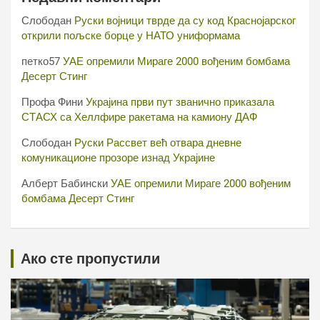
Слободан
Руски војници тврде да су код Краснојарског
открили пољске борце у НАТО униформама
петко57
УАЕ опремили Мираге 2000 вођеним бомбама
Десерт Стинг
Профа Фини
Украјина први пут званично приказала
СТАСХ са Хеллфире ракетама на камиону ДАФ
Слободан
Руски Рассвет већ отвара дневне
комуникационе прозоре изнад Украјине
Алберт Бабински
УАЕ опремили Мираге 2000 вођеним
бомбама Десерт Стинг
Ако сте пропустили