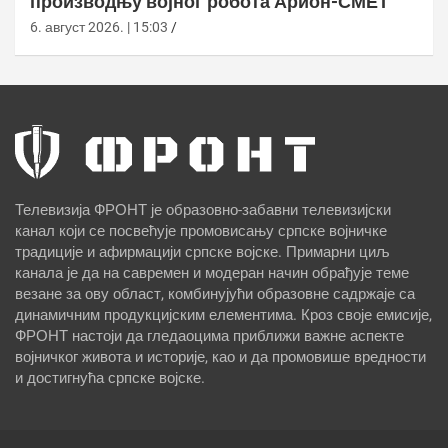
производњу војног робота Арион-СМЕТ
6. август 2026. | 15:03
Телевизија ФРОНТ је образовно-забавни телевизијски
канал који се посвећује промовисању српске војничке
традиције и афирмацији српске војске. Примарни циљ
канала је да на савремен и модеран начин обрађује теме
везане за ову област, комбинујући образовне садржаје са
динамичним продукцијским елементима. Кроз своје емисије,
ФРОНТ настоји да гледаоцима приближи важне аспекте
војничког живота и историје, као и да промовише вредности
и достигнућа српске војске.