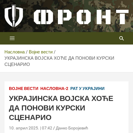
Скип
то
цонтент
Први војни канал у Србији
Телевизија ФРОНТ
Насловна
Војне вести
УКРАЈИНСКА ВОЈСКА ХОЋЕ ДА ПОНОВИ КУРСКИ
СЦЕНАРИО
ВОЈНЕ ВЕСТИ
НАСЛОВНА-2
РАТ У УКРАЈИНИ
УКРАЈИНСКА ВОЈСКА ХОЋЕ
ДА ПОНОВИ КУРСКИ
СЦЕНАРИО
10. април 2025. | 07:42
Данко Боројевић