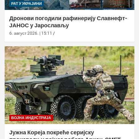
РАТ У УКРАЈИНИ
Дронови погодили рафинерију Славнефт-
ЈАНОС у Јарослављу
6. август 2026. | 15:11
ВОЈНА ИНДУСТРИЈА
Јужна Кореја покреће серијску