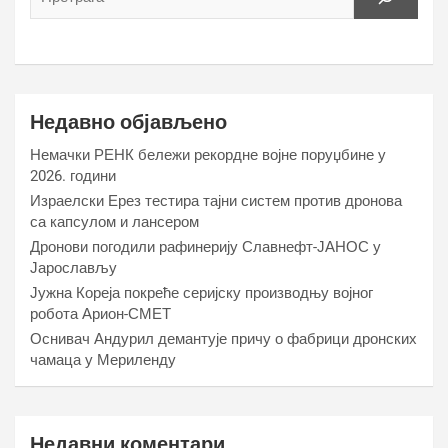
Недавно објављено
Немачки РЕНК бележи рекордне војне поруџбине у
2026. години
Израелски Ерез тестира тајни систем против дронова
са капсулом и лансером
Дронови погодили рафинерију Славнефт-ЈАНОС у
Јарослављу
Јужна Кореја покреће серијску производњу војног
робота Арион-СМЕТ
Оснивач Андурил демантује причу о фабрици дронских
чамаца у Мериленду
Недавни коментари