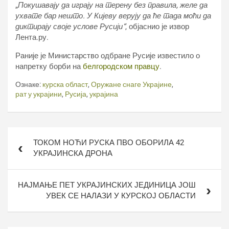
„
Покушавају да играју на терену без правила, желе да
ухвате бар нешто. У Кијеву верују да ће тада моћи да
диктирају своје услове Русији“
, објаснио је извор
Лента.ру.
Раније је Министарство одбране Русије известило о
напретку борби на
белгородском правцу
.
Ознаке:
курска област
,
Оружане снаге Украјине
,
рат у украјини
,
Русија
,
украјина
Кретање
ТОКОМ НОЋИ РУСКА ПВО ОБОРИЛА 42
чланка
УКРАЈИНСКА ДРОНА
НАЈМАЊЕ ПЕТ УКРАЈИНСКИХ ЈЕДИНИЦА ЈОШ
УВЕК СЕ НАЛАЗИ У КУРСКОЈ ОБЛАСТИ