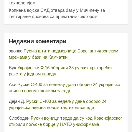
технологијом
Копнена војска САД отвара базу у Мичигену за
тестирање дронова са приватним сектором
Недавни коментари
звонко
Русија штити подморнице Бореј антидронским
мрежама у бази на Камчатки
Вук
Украјински Ф-16 оборили 38 руских крстарећих
ракета у једном нападу
Аки
Руски С-400 за недељу дана оборио 24 украјинска
авиона новом тактиком заседе
Дејан Д.
Руски С-400 за недељу дана оборио 24
украјинска авиона новом тактиком заседе
Слободан
Руски војници тврде да су код Краснојарског
открили пољске борце у НАТО униформама