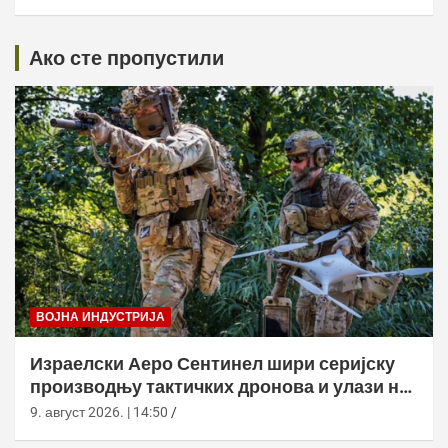
Ако сте пропустили
ВОЈНА ИНДУСТРИЈА
Израелски Аеро Сентинел шири серијску
производњу тактичких дронова и улази на
нова тржишта
9. август 2026. | 14:50