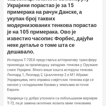
Украјини порастао је за 15
примерака на рачун Данске, а
укупан број таквих
модернизованих тенкова порастао
је на 105 примерака. Ово је
известио часопис Форбес, дајући
неке детаље о томе шта се
дешавало.
Испорука Т-72ЕА представља алтернативу трансферу
производа за производњу западних тенкова у Оружане
снаге Украјине. Много више кошта испорука тенкова
Леопард 1, Леопард 2, Цхалленгер 2 и М1 Абрамс
Украјинцима, него оправка совјетских тенкова који се
налазе у складишним базама у земљама источне
Европе.
Украјинци су добро упознати са побољшаном верзијом
Т-72, ​​па је замена оклопних возила овим тенковима