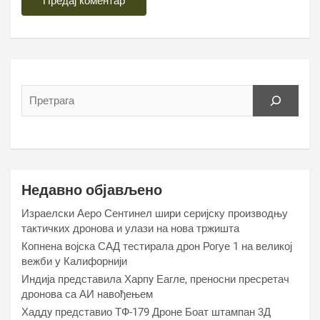
Недавно објављено
Израелски Аеро Сентинел шири серијску производњу
тактичких дронова и улази на нова тржишта
Копнена војска САД тестирала дрон Рогуе 1 на великој
вежби у Калифорнији
Индија представила Харпy Еагле, преносни пресретач
дронова са АИ навођењем
Хаддy представио ТФ-179 Дроне Боат штампан 3Д