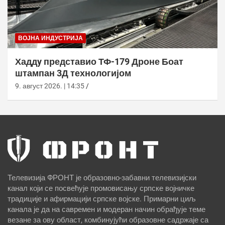
ВОЈНА ИНДУСТРИЈА
Хаддy представио ТФ-179 Дроне Боат
штампан 3Д технологијом
9. август 2026. | 14:35
Телевизија ФРОНТ је образовно-забавни телевизијски
канал који се посвећује промовисању српске војничке
традиције и афирмацији српске војске. Примарни циљ
канала је да на савремен и модеран начин обрађује теме
везане за ову област, комбинујући образовне садржаје са