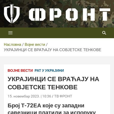
Скип
то
цонтент
Први војни канал у Србији
Телевизија ФРОНТ
Насловна
Војне вести
УКРАЈИНЦИ СЕ ВРАЋАЈУ НА СОВЈЕТСКЕ ТЕНКОВЕ
ВОЈНЕ ВЕСТИ
РАТ У УКРАЈИНИ
УКРАЈИНЦИ СЕ ВРАЋАЈУ НА
СОВЈЕТСКЕ ТЕНКОВЕ
15. новембар 2023. | 10:36
ТВ ФРОНТ
Број Т-72ЕА које су западни
савезници платили за испоруку