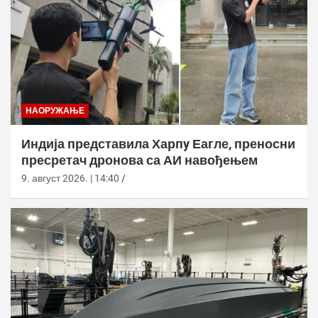
НАОРУЖАЊЕ
Индија представила Харпy Еагле, преносни
пресретач дронова са АИ навођењем
9. август 2026. | 14:40