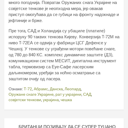
много погоднија. Повратак Оружаних снага Украјине на
совјетске тенкове је неопходна мера, јер овакав
приступ омогућава да се губици на фронту надокнаде и
јефтиније и брже.
Пре тога, САД и Холандија су убациле (платиле)
испоруку 90 таквих тенкова Кијеву. Конверзија Т-72М на
ниво Т-72ЕА се одвија у фабрици ЦСГ Дефенсе у
Чешкој. У тенкове су уграђени мотори повећане снаге,
од 780 до 840 КС. комплекс динамичке заштите (ДЗ),
комуникациони систем МЕСИТ, дигитална инструмент
табла, термовизир са Еyе-Сафе ласерским
даљиномером, уређаји за ноћно осматрање са
заштитом очију од ласера.
Ознаке:
Т-72
,
Абрамс
,
Данска
,
Леопард
,
Оружане снаге Украјине
,
рат у украјини
,
САД
,
совјетски тенкови
,
украјина
,
чешка
Кретање
БРИТАНЦИ ПОЗИВАЈУ ДА СЕ СУПЕР ТУЦАНО