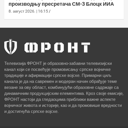
производњу пресретача СМ-3 Блоцк ИИА
8. август 2026. | 16:15
Телевизија ФРОНТ је образовно-забавни телевизијски
канал који се посвећује промовисању српске војничке
традиције и афирмацији српске војске. Примарни циљ
канала је да на савремен и модеран начин обрађује теме
везане за ову област, комбинујући образовне садржаје са
динамичним продукцијским елементима. Кроз своје емисије,
ФРОНТ настоји да гледаоцима приближи важне аспекте
војничког живота и историје, као и да промовише вредности
и достигнућа српске војске.