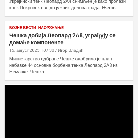
Украјински тенк Леопард 2А4 снимљен је како пролази
кроз Покровск све до јужних делова града. Његов…
ВОЈНЕ ВЕСТИ
НАОРУЖАЊЕ
Чешка добија Леопард 2А8, уграђују се
домаће компоненте
15. август 2025. | 07:30
Игор Владић
Министарство одбране Чешке одобрило је план
набавке 44 основна борбена тенка Леопард 2А8 из
Немачке. Чешка…