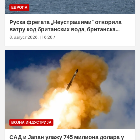
ЕВРОПА
Руска фрегата „Неустрашими“ отворила
ватру код британских вода, британска
морнарица појачала праћење
8. август 2026. | 16:20
ВОЈНА ИНДУСТРИЈА
САД и Јапан улажу 745 милиона долара у