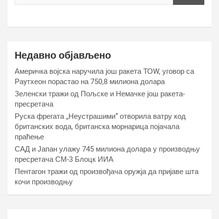
Недавно објављено
Америчка војска наручила још ракета ТОW, уговор са
Раyтхеон порастао на 750,8 милиона долара
Зеленски тражи од Пољске и Немачке још ракета-
пресретача
Руска фрегата „Неустрашими“ отворила ватру код
британских вода, британска морнарица појачала
праћење
САД и Јапан улажу 745 милиона долара у производњу
пресретача СМ-3 Блоцк ИИА
Пентагон тражи од произвођача оружја да пријаве шта
кочи производњу