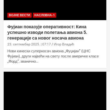
ВОЈНЕ ВЕСТИ
НАСЛОВНА-1
Фујиан показује оперативност: Кина
успешно изводи полетања авиона 5.
генерације са новог носача авиона
23. септембар 2025. | 07:17
Игор Владић
Нови кинески суперносач авиона „Фуџијан” (ЦНС
Фујиан), други највећи на свету после америчке класе
„Форд”, званично…