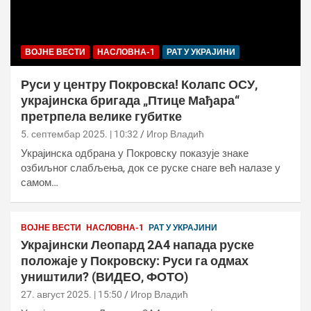
ВОЈНЕ ВЕСТИ
НАСЛОВНА-1
РАТ У УКРАЈИНИ
Руси у центру Покровска! Колапс ОСУ,
украјинска бригада „Птице Мађара“
претрпела велике губитке
5. септембар 2025. | 10:32
Игор Владић
Украјинска одбрана у Покровску показује знаке
озбиљног слабљења, док се руске снаге већ налазе у
самом…
ВОЈНЕ ВЕСТИ
НАСЛОВНА-1
РАТ У УКРАЈИНИ
Украјински Леопард 2А4 напада руске
положаје у Покровску: Руси га одмах
уништили? (ВИДЕО, ФОТО)
27. август 2025. | 15:50
Игор Владић