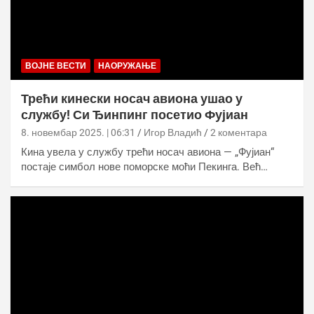
ВОЈНЕ ВЕСТИ
НАОРУЖАЊЕ
Трећи кинески носач авиона ушао у
службу! Си Ђинпинг посетио Фујиан
8. новембар 2025. | 06:31
Игор Владић
2 коментара
Кина увела у службу трећи носач авиона — „Фујиан“
постаје симбол нове поморске моћи Пекинга. Већ…