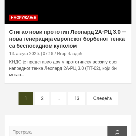
НАОРУЖАЊЕ
Стигао нови прототип Леопард 2А-РЦ 3.0 —
нова генерација европског борбеног тенка
са беспосадном куполом
13. август 2025. | 07:18
Игор Владић
КНДС је представио другу прототипску верзију свог
напредног тенка Леопард 2А-РЦ 3.0 (ПТ-02), који би
могао…
Постс
1
2
…
13
Следећа
пагинатион