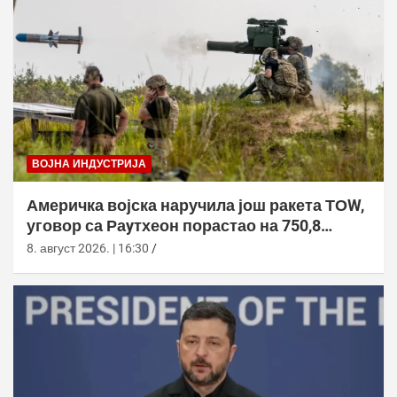
ВОЈНА ИНДУСТРИЈА
Америчка војска наручила још ракета ТОW,
уговор са Раyтхеон порастао на 750,8
милиона долара
8. август 2026. | 16:30