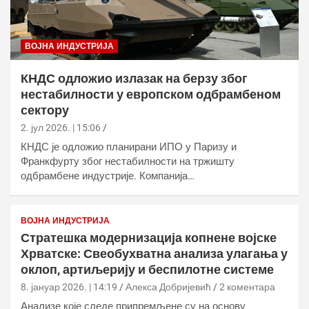
ВОЈНА ИНДУСТРИЈА
КНДС одложио излазак на берзу због
нестабилности у европском одбрамбеном
сектору
2. јул 2026. | 15:06
КНДС је одложио планирани ИПО у Паризу и
Франкфурту због нестабилности на тржишту
одбрамбене индустрије. Компанија…
ВОЈНА ИНДУСТРИЈА
Стратешка модернизација копнене војске
Хрватске: Свеобухватна анализа улагања у
оклоп, артиљерију и беспилотне системе
8. јануар 2026. | 14:19
Алекса Добријевић
2 коментара
Анализе које следе припремљене су на основу