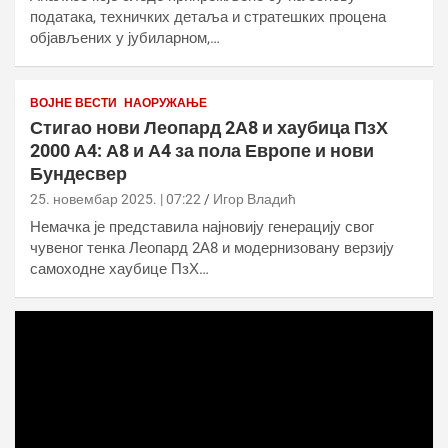
података, техничких детаља и стратешких процена
објављених у јубиларном,…
ВОЈНЕ ВЕСТИ
НАОРУЖАЊЕ
Стигао нови Леопард 2А8 и хаубица ПзХ
2000 А4: А8 и А4 за пола Европе и нови
Бундесвер
25. новембар 2025. | 07:22
Игор Владић
Немачка је представила најновију генерацију свог
чувеног тенка Леопард 2А8 и модернизовану верзију
самоходне хаубице ПзХ…