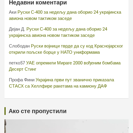
Недавни коментари
Аки
Руски С-400 за недељу дана оборио 24 украјинска
авиона новом тактиком заседе
Дејан Д.
Руски С-400 за недељу дана оборио 24
украјинска авиона новом тактиком заседе
Слободан
Руски војници тврде да су код Краснојарског
открили пољске борце у НАТО униформама
петко57
УАЕ опремили Мираге 2000 вођеним бомбама
Десерт Стинг
Профа Фини
Украјина први пут званично приказала
СТАСХ са Хеллфире ракетама на камиону ДАФ
Ако сте пропустили