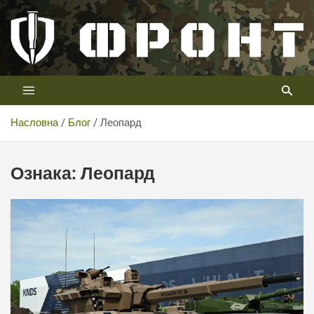
Скип
то
цонтент
Први војни канал у Србији
Телевизија ФРОНТ
Насловна
Блог
Леопард
Ознака:
Леопард