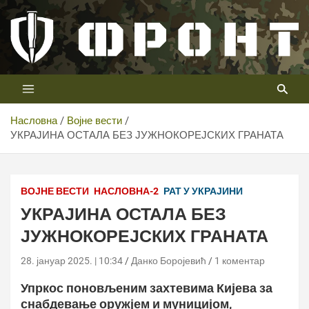
Скип
то
цонтент
Први војни канал у Србији
Телевизија ФРОНТ
Насловна
Војне вести
УКРАЈИНА ОСТАЛА БЕЗ ЈУЖНОКОРЕЈСКИХ ГРАНАТА
ВОЈНЕ ВЕСТИ
НАСЛОВНА-2
РАТ У УКРАЈИНИ
УКРАЈИНА ОСТАЛА БЕЗ
ЈУЖНОКОРЕЈСКИХ ГРАНАТА
28. јануар 2025. | 10:34
Данко Боројевић
1 коментар
Упркос поновљеним захтевима Кијева за
снабдевање оружјем и муницијом,