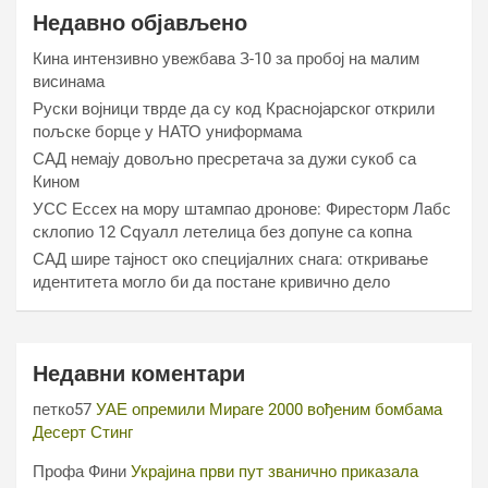
Недавно објављено
Кина интензивно увежбава З-10 за пробој на малим
висинама
Руски војници тврде да су код Краснојарског открили
пољске борце у НАТО униформама
САД немају довољно пресретача за дужи сукоб са
Кином
УСС Ессеx на мору штампао дронове: Фиресторм Лабс
склопио 12 Сqуалл летелица без допуне са копна
САД шире тајност око специјалних снага: откривање
идентитета могло би да постане кривично дело
Недавни коментари
петко57
УАЕ опремили Мираге 2000 вођеним бомбама
Десерт Стинг
Профа Фини
Украјина први пут званично приказала