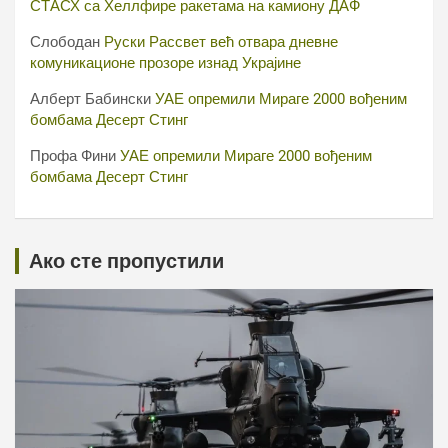
СТАСХ са Хеллфире ракетама на камиону ДАФ
Слободан
Руски Рассвет већ отвара дневне
комуникационе прозоре изнад Украјине
Алберт Бабински
УАЕ опремили Мираге 2000 вођеним
бомбама Десерт Стинг
Профа Фини
УАЕ опремили Мираге 2000 вођеним
бомбама Десерт Стинг
Ако сте пропустили