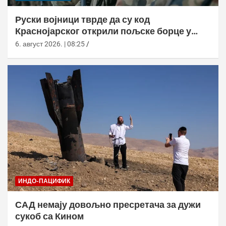
Руски војници тврде да су код
Краснојарског открили пољске борце у
НАТО униформама
6. август 2026. | 08:25
ИНДО-ПАЦИФИК
САД немају довољно пресретача за дужи
сукоб са Кином