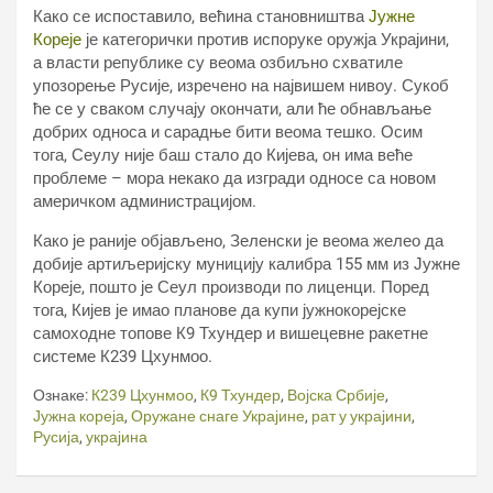
Како се испоставило, већина становништва
Јужне
Кореје
је категорички против испоруке оружја Украјини,
а власти републике су веома озбиљно схватиле
упозорење Русије, изречено на највишем нивоу. Сукоб
ће се у сваком случају окончати, али ће обнављање
добрих односа и сарадње бити веома тешко. Осим
тога, Сеулу није баш стало до Кијева, он има веће
проблеме – мора некако да изгради односе са новом
америчком администрацијом.
Како је раније објављено, Зеленски је веома желео да
добије артиљеријску муницију калибра 155 мм из Јужне
Кореје, пошто је Сеул производи по лиценци. Поред
тога, Кијев је имао планове да купи јужнокорејске
самоходне топове К9 Тхундер и вишецевне ракетне
системе К239 Цхунмоо.
Ознаке:
К239 Цхунмоо
,
К9 Тхундер
,
Војска Србије
,
Јужна кореја
,
Оружане снаге Украјине
,
рат у украјини
,
Русија
,
украјина