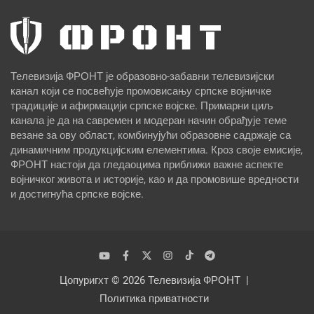
Телевизија ФРОНТ је образовно-забавни телевизијски
канал који се посвећује промовисању српске војничке
традиције и афирмацији српске војске. Примарни циљ
канала је да на савремен и модеран начин обрађује теме
везане за ову област, комбинујући образовне садржаје са
динамичним продукцијским елементима. Кроз своје емисије,
ФРОНТ настоји да гледаоцима приближи важне аспекте
војничког живота и историје, као и да промовише вредности
и достигнућа српске војске.
Цопyригхт © 2026
Телевизија ФРОНТ
Политика приватности