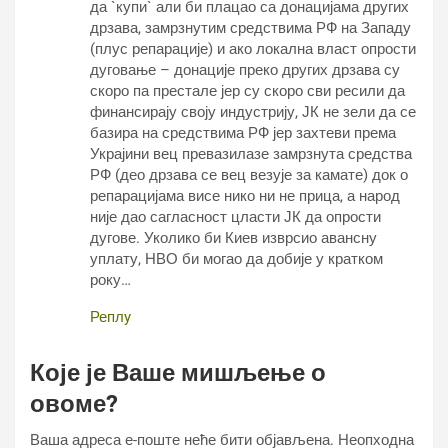
да `купи` али би плацао са донацијама других
дрзава, замрзнутим средствима РФ на Западу
(плус репарације) и ако локална власт опрости
дуговање – донације преко других дрзава су
скоро па престале јер су скоро сви ресили да
финансирају своју индустрију, ЈК не зели да се
базира на средствима РФ јер захтеви према
Украјини вец превазилазе замрзнута средства
РФ (део дрзава се вец везује за камате) док о
репарацијама висе нико ни не прица, а народ
није дао сагласност цласти ЈК да опрости
дугове. Уколико би Киев изврсио авансну
уплату, НВО би могао да добије у кратком
року…
Реплy
Које је Ваше мишљење о
овоме?
Ваша адреса е-поште неће бити објављена.
Неопходна