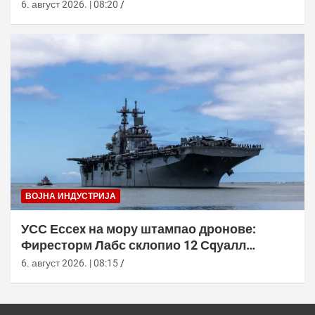
6. август 2026. | 08:20
ВОЈНА ИНДУСТРИЈА
УСС Ессеx на мору штампао дронове:
Фиресторм Лабс склопио 12 Сqуалл
летелица без допуне са копна
6. август 2026. | 08:15