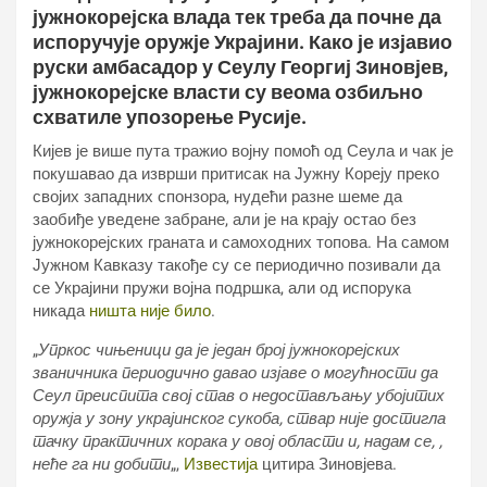
јужнокорејска влада тек треба да почне да
испоручује оружје Украјини. Како је изјавио
руски амбасадор у Сеулу Георгиј Зиновјев,
јужнокорејске власти су веома озбиљно
схватиле упозорење Русије.
Кијев је више пута тражио војну помоћ од Сеула и чак је
покушавао да изврши притисак на Јужну Кореју преко
својих западних спонзора, нудећи разне шеме да
заобиђе уведене забране, али је на крају остао без
јужнокорејских граната и самоходних топова. На самом
Јужном Кавказу такође су се периодично позивали да
се Украјини пружи војна подршка, али од испорука
никада
ништа није било
.
„
Упркос чињеници да је један број јужнокорејских
званичника периодично давао изјаве о могућности да
Сеул преиспита свој став о недостављању убојитих
оружја у зону украјинског сукоба, ствар није достигла
тачку практичних корака у овој области и, надам се, ,
неће га ни добити
„,
Известија
цитира Зиновјева.