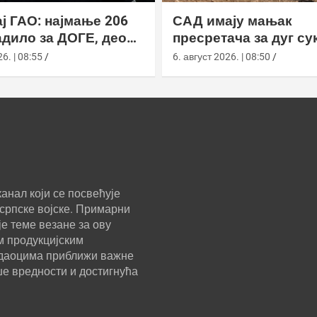
ј ГАО: најмање 206
САД имају мањак
дило за ДОГЕ, део
пресретача за дуг су
а ускратио податке
Кином
6. | 08:55
6. август 2026. | 08:50
анал који се посвећује
српске војске. Примарни
е теме везане за ову
м продукцијским
ледаоцима приближи важне
ше вредности и достигнућа