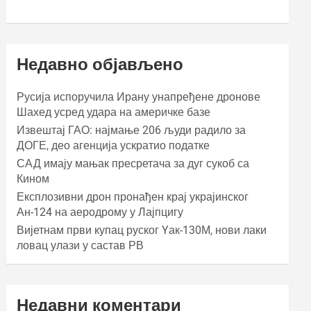
Недавно објављено
Русија испоручила Ирану унапређене дронове
Шахед усред удара на америчке базе
Извештај ГАО: најмање 206 људи радило за
ДОГЕ, део агенција ускратио податке
САД имају мањак пресретача за дуг сукоб са
Кином
Експлозивни дрон пронађен крај украјинског
Ан-124 на аеродрому у Лајпцигу
Вијетнам први купац руског Yак-130М, нови лаки
ловац улази у састав РВ
Недавни коментари