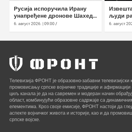
Русија испоручила Ирану
Извешта
унапређене дронове Шахед
људи ра
усред удара на америчке
агенциј
6. август 2026. | 09:00
6. август 202
базе
Телевизија ФРОНТ је образовно-забавни телевизијски к
промовисању српске војничке традиције и афирмацији 
циљ канала је да на савремен и модеран начин обрађуј
област, комбинујући образовне садржаје са динамични
елементима. Кроз своје емисије, ФРОНТ настоји да г
аспекте војничког живота и историје, као и да промови
српске војске.