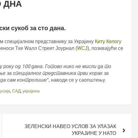
О ДНА
ки сукоб за сто дана.
м специјалном представнику за Украјину
Киту Келогу
реноси Тхе Wалл Стреет Јоурнал (
WСЈ
), позивајући се
у року од 100 дана. Готово нико не мисли да то
ње за специјалног представника први корак за
а да сам контролише
“, наводи се у саопштењу.
усија
,
САД
,
украјина
ЗЕЛЕНСКИ НАВЕО УСЛОВ ЗА УЛАЗАК
УКРАЈИНЕ У НАТО