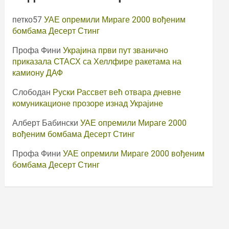
петко57
УАЕ опремили Мираге 2000 вођеним
бомбама Десерт Стинг
Профа Фини
Украјина први пут званично
приказала СТАСХ са Хеллфире ракетама на
камиону ДАФ
Слободан
Руски Рассвет већ отвара дневне
комуникационе прозоре изнад Украјине
Алберт Бабински
УАЕ опремили Мираге 2000
вођеним бомбама Десерт Стинг
Профа Фини
УАЕ опремили Мираге 2000 вођеним
бомбама Десерт Стинг