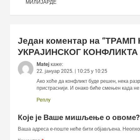
МИЛИЈАРДЕ
Један коментар на “
ТРАМП
УКРАЈИНСКОГ КОНФЛИКТА 
Matej
каже:
22. јануар 2025. | 10:25 у 10:25
Ако хоће да конфликт буде решен, нека разр
пристраснији. И онако биће смењен када не 
Реплy
Које је Ваше мишљење о овоме?
Ваша адреса е-поште неће бити објављена.
Неопхо