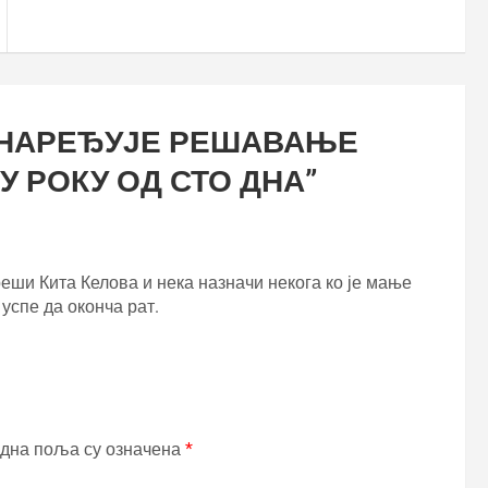
 НАРЕЂУЈЕ РЕШАВАЊЕ
У РОКУ ОД СТО ДНА
”
еши Кита Келова и нека назначи некога ко је мање
успе да оконча рат.
дна поља су означена
*