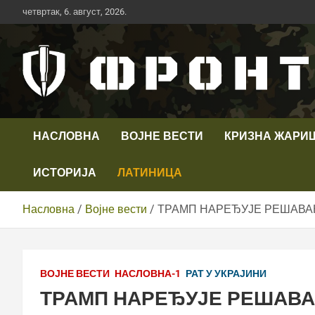
Скип
четвртак, 6. август, 2026.
то
цонтент
Први војни канал у Србији
Телевизија ФРОНТ
НАСЛОВНА
ВОЈНЕ ВЕСТИ
КРИЗНА ЖАРИ
ИСТОРИЈА
ЛАТИНИЦА
Насловна
Војне вести
ТРАМП НАРЕЂУЈЕ РЕШАВАЊ
ВОЈНЕ ВЕСТИ
НАСЛОВНА-1
РАТ У УКРАЈИНИ
ТРАМП НАРЕЂУЈЕ РЕШАВА