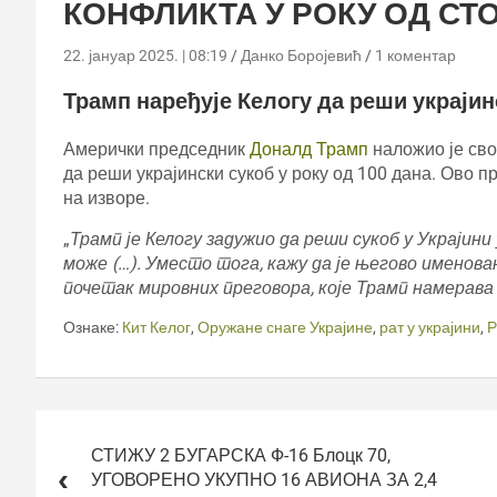
КОНФЛИКТА У РОКУ ОД СТ
22. јануар 2025. | 08:19
Данко Боројевић
1 коментар
Трамп наређује Келогу да реши украјинс
Амерички председник
Доналд Трамп
наложио је сво
да реши украјински сукоб у року од 100 дана. Ово п
на изворе.
„
Трамп је Келогу задужио да реши сукоб у Украјини 
може (…). Уместо тога, кажу да је његово именова
почетак мировних преговора, које Трамп намерав
Ознаке:
Кит Келог
,
Оружане снаге Украјине
,
рат у украјини
,
Р
Кретање
чланка
СТИЖУ 2 БУГАРСКА Ф-16 Блоцк 70,
УГОВОРЕНО УКУПНО 16 АВИОНА ЗА 2,4