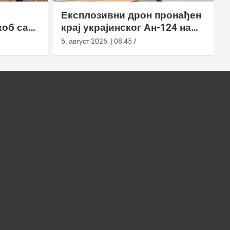
Експлозивни дрон пронађен
коб са
крај украјинског Ан-124 на
аеродрому у Лајпцигу
6. август 2026. | 08:45