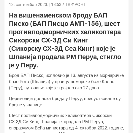
13. септембар 2023. | 13:53
ТВ ФРОНТ
На вишенаменском броду БАП
Писко (БАП Писцо АМП-156), шест
противподморничких хеликоптера
Сикорски СХ-3Д Си Кинг
(Сикорскy
СХ-3Д Сеа Кинг
) које је
Шпанија продала РМ Перуа, стигло
је у Перу.
Брод БАП Писко, испловио је 13. августа из морнаричке
базе Рота (Шпанија) у правцу поморске базе Калао
(Перу), путовање које је трајало око 27 дана.
Церемонији доласка брода у Перуу, присуствовале су
бројне узванице.
Шест противподморничких хеликоптера Сикорски
СХ-3Д Си Кинг, Шпанија је, продала РМ Перуа,
споразумом Већа министара од 4. октобра 2022. године,