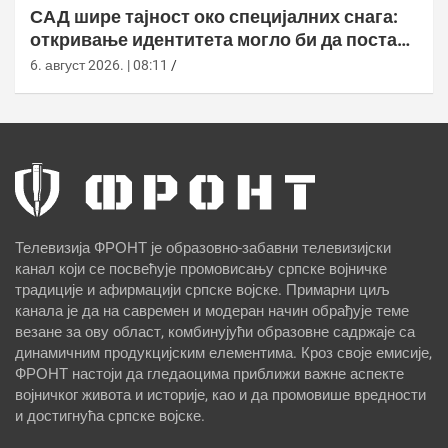
САД шире тајност око специјалних снага:
откривање идентитета могло би да постане
кривично дело
6. август 2026. | 08:11
Телевизија ФРОНТ је образовно-забавни телевизијски
канал који се посвећује промовисању српске војничке
традиције и афирмацији српске војске. Примарни циљ
канала је да на савремен и модеран начин обрађује теме
везане за ову област, комбинујући образовне садржаје са
динамичним продукцијским елементима. Кроз своје емисије,
ФРОНТ настоји да гледаоцима приближи важне аспекте
војничког живота и историје, као и да промовише вредности
и достигнућа српске војске.