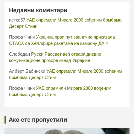
Недавни коментари
петко57
УАЕ опремили Мираге 2000 вођеним бомбама
Десерт Стинг
Профа Фини
Украјина први пут званично приказала
СТАСХ са Хеллфире ракетама на камиону ДАФ
Слободан
Руски Рассвет већ отвара дневне
комуникационе прозоре изнад Украјине
Алберт Бабински
УАЕ опремили Мираге 2000 вођеним
бомбама Десерт Стинг
Профа Фини
УАЕ опремили Мираге 2000 вођеним
бомбама Десерт Стинг
Ако сте пропустили