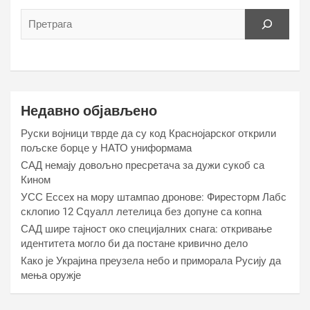
Недавно објављено
Руски војници тврде да су код Краснојарског открили
пољске борце у НАТО униформама
САД немају довољно пресретача за дужи сукоб са
Кином
УСС Ессеx на мору штампао дронове: Фиресторм Лабс
склопио 12 Сqуалл летелица без допуне са копна
САД шире тајност око специјалних снага: откривање
идентитета могло би да постане кривично дело
Како је Украјина преузела небо и приморала Русију да
мења оружје