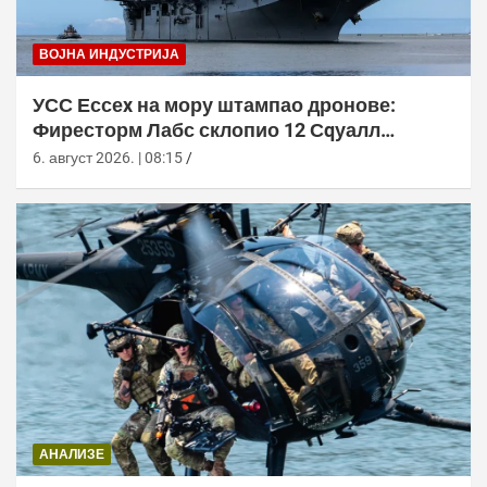
ВОЈНА ИНДУСТРИЈА
УСС Ессеx на мору штампао дронове:
Фиресторм Лабс склопио 12 Сqуалл
летелица без допуне са копна
6. август 2026. | 08:15
АНАЛИЗЕ