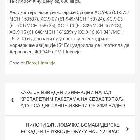
за симболичну цену од 600 евра.
Хеликоптери носе регистарске бројеве ХС.9-06 (61-375/
МСН 153537), ХС.9-07 (61-949/МСН 158724), ХС.9-08
(61-701/МСН 158725), ХС.9-14 (61-839/МСН 161208),
ХС.9-15 (61-840/МСН 161209) y ХС.9-16 (61-841/МСН
161210) и деловали су у саставу 5. ескадриле
а
морнаричке авијације (5
Есцуадрилла де Флотилла де
Аеронавес, ФЛОАН) РМ Шпаније.
Ознаке:
Перу
,
Шпанија
Кретање
КАКО ЈЕ ИЗВЕДЕН ИЗНЕНАДНИ НАПАД
чланка
КРСТАРЕЋИМ РАКЕТАМА НА СЕВАСТОПОЉ!
УДАР СА ДИСТАНЦЕ ИЗВЕЛИ СУ-24М! ВИДЕО
ПИЛОТИ 241. ЛОВАЧКО-БОМАБРДЕРСКЕ
ЕСКАДРИЛЕ ИЗВОДЕ ОБУКУ НА Ј-22 ОРАО