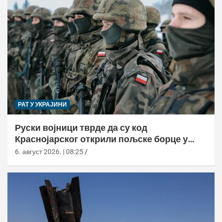
РАТ У УКРАЈИНИ
Руски војници тврде да су код
Краснојарског открили пољске борце у
НАТО униформама
6. август 2026. | 08:25