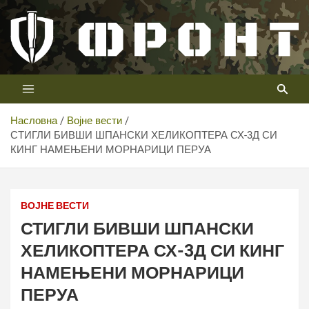
Скип
то
цонтент
Први војни канал у Србији
Телевизија ФРОНТ
Насловна
Војне вести
СТИГЛИ БИВШИ ШПАНСКИ ХЕЛИКОПТЕРА СХ-3Д СИ
КИНГ НАМЕЊЕНИ МОРНАРИЦИ ПЕРУА
ВОЈНЕ ВЕСТИ
СТИГЛИ БИВШИ ШПАНСКИ
ХЕЛИКОПТЕРА СХ-3Д СИ КИНГ
НАМЕЊЕНИ МОРНАРИЦИ
ПЕРУА