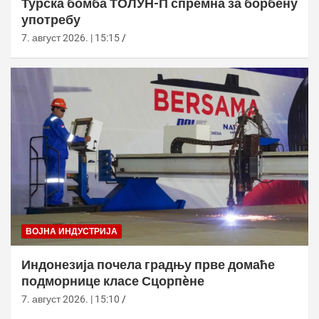
Турска бомба ТОЛУН-П спремна за борбену
употребу
7. август 2026. | 15:15
ВОЈНА ИНДУСТРИЈА
Индонезија почела градњу прве домаће
подморнице класе Сцорпèне
7. август 2026. | 15:10