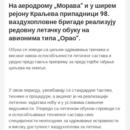
На аеродрому „Морава“ и у ширем
рејону Краљева припадници 98.
ваздухопловне бригаде реализују
редовну летачку обуку на
авионима типа „Орао“.
Обука се изводи са циљем одржавања тренажа и
високог нивоа оспособљености летачког састава и
уједно представља припрему за предстојеће гађање
циљева на земљи.
У овом периоду, увежбавају се стандардне тактике,
технике и процедуре, а акценат је на реализацији
летачких задатака ноћу и у условима смањене
видљивости. Упоредо са летачком обуком спроводи се
и оспособљавање техничког састава свих
специјалности неопходних за одржавање исправности
и високу доступност ваздухоплова за летење.