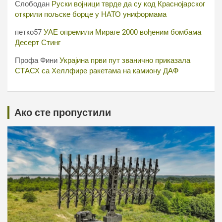
Слободан
Руски војници тврде да су код Краснојарског
открили пољске борце у НАТО униформама
петко57
УАЕ опремили Мираге 2000 вођеним бомбама
Десерт Стинг
Профа Фини
Украјина први пут званично приказала
СТАСХ са Хеллфире ракетама на камиону ДАФ
Ако сте пропустили