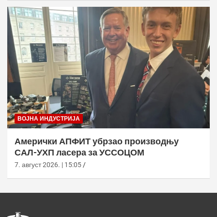
ВОЈНА ИНДУСТРИЈА
Амерички АПФИТ убрзао производњу
САЛ-УХП ласера за УССОЦОМ
7. август 2026. | 15:05