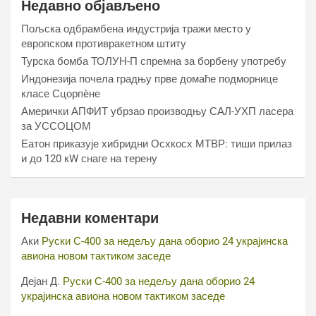
Недавно објављено
Пољска одбрамбена индустрија тражи место у
европском противракетном штиту
Турска бомба ТОЛУН-П спремна за борбену употребу
Индонезија почела градњу прве домаће подморнице
класе Сцорпèне
Амерички АПФИТ убрзао производњу САЛ-УХП ласера
за УССОЦОМ
Еатон приказује хибридни Осхкосх МТВР: тиши прилаз
и до 120 кW снаге на терену
Недавни коментари
Аки
Руски С-400 за недељу дана оборио 24 украјинска
авиона новом тактиком заседе
Дејан Д.
Руски С-400 за недељу дана оборио 24
украјинска авиона новом тактиком заседе