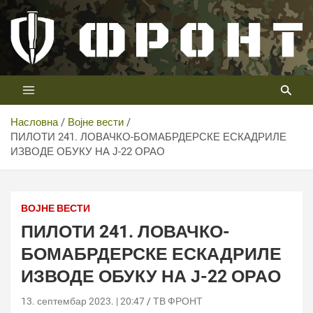
Скип
то
цонтент
Први војни канал у Србији
Телевизија ФРОНТ
Насловна
Војне вести
ПИЛОТИ 241. ЛОВАЧКО-БОМАБРДЕРСКЕ ЕСКАДРИЛЕ
ИЗВОДЕ ОБУКУ НА Ј-22 ОРАО
ВОЈНЕ ВЕСТИ
ПИЛОТИ 241. ЛОВАЧКО-
БОМАБРДЕРСКЕ ЕСКАДРИЛЕ
ИЗВОДЕ ОБУКУ НА Ј-22 ОРАО
13. септембар 2023. | 20:47
ТВ ФРОНТ