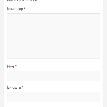
поља су означена
*
Коментар
*
Име
*
Е-пошта
*