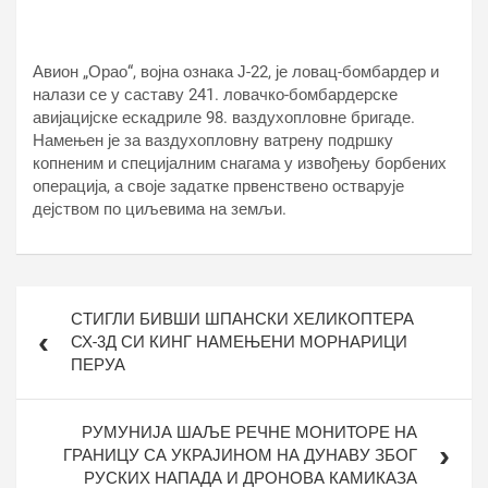
Авион „Орао“, војна ознака Ј-22, је ловац-бомбардер и
налази се у саставу 241. ловачко-бомбардерске
авијацијске ескадриле 98. ваздухопловне бригаде.
Намењен је за ваздухопловну ватрену подршку
копненим и специјалним снагама у извођењу борбених
операција, а своје задатке првенствено остварује
дејством по циљевима на земљи.
Кретање
СТИГЛИ БИВШИ ШПАНСКИ ХЕЛИКОПТЕРА
чланка
СХ-3Д СИ КИНГ НАМЕЊЕНИ МОРНАРИЦИ
ПЕРУА
РУМУНИЈА ШАЉЕ РЕЧНЕ МОНИТОРЕ НА
ГРАНИЦУ СА УКРАЈИНОМ НА ДУНАВУ ЗБОГ
РУСКИХ НАПАДА И ДРОНОВА КАМИКАЗА