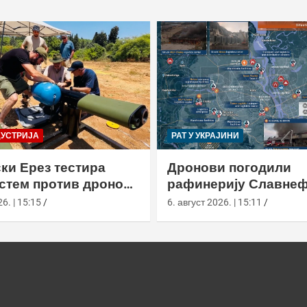
ДУСТРИЈА
РАТ У УКРАЈИНИ
ки Ерез тестира
Дронови погодили
истем против дронова
рафинерију Славнеф
улом и лансером
ЈАНОС у Јарослављ
6. | 15:15
6. август 2026. | 15:11