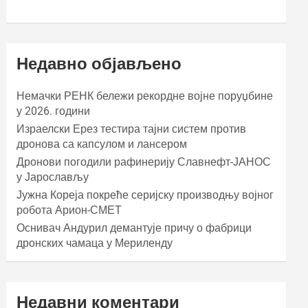
Недавно објављено
Немачки РЕНК бележи рекордне војне поруџбине
у 2026. години
Израелски Ерез тестира тајни систем против
дронова са капсулом и лансером
Дронови погодили рафинерију Славнефт-ЈАНОС
у Јарослављу
Јужна Кореја покреће серијску производњу војног
робота Арион-СМЕТ
Оснивач Андурил демантује причу о фабрици
дронских чамаца у Мериленду
Недавни коментари