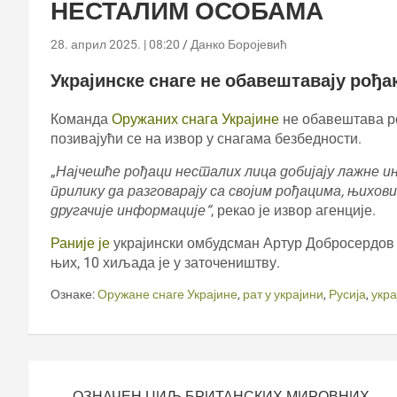
НЕСТАЛИМ ОСОБАМА
28. април 2025. | 08:20
Данко Боројевић
Украјинске снаге не обавештавају рођа
Команда
Оружаних снага Украјине
не обавештава ро
позивајући се на извор у снагама безбедности.
„
Најчешће рођаци несталих лица добијају лажне и
прилику да разговарају са својим рођацима, њихови
другачије информације“
, рекао је извор агенције.
Раније је
украјински омбудсман Артур Добросердов 
њих, 10 хиљада је у заточеништву.
Ознаке:
Оружане снаге Украјине
,
рат у украјини
,
Русија
,
укра
Кретање
чланка
ОЗНАЧЕН ЦИЉ БРИТАНСКИХ МИРОВНИХ