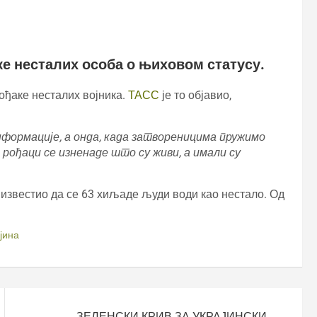
ке несталих особа о њиховом статусу.
ђаке несталих војника.
ТАСС
је то објавио,
нформације, а онда, када затвореницима пружимо
 рођаци се изненаде што су живи, а имали су
известио да се 63 хиљаде људи води као нестало. Од
јина
ЗЕЛЕНСКИ КРИВ ЗА УКРАЈИНСКИ