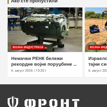
Ако сте пропустили
ВОЈНА ИНДУСТРИЈА
ВОЈНА ИН
Немачки РЕНК бележи
Израелс
рекордне војне поруџбине у
тајни с
2026. години
са капс
6. август 2026. | 15:20
6. август 202