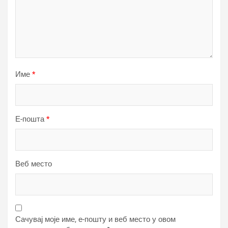
Име
*
Е-пошта
*
Веб место
Сачувај моје име, е-пошту и веб место у овом