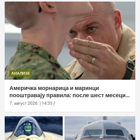
АНАЛИЗЕ
Америчка морнарица и маринци
пооштравају правила: после шест месеци
дозволе за браду следи службено
7. август 2026. | 14:33
саветовање