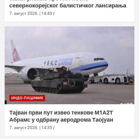
севернокорејског балистичког лансирања
7. август 2026. | 14:40
ИНДО-ПАЦИФИК
Тајван први пут извео тенкове М1А2Т
Абрамс у одбрану аеродрома Таојуан
7. август 2026. | 14:35