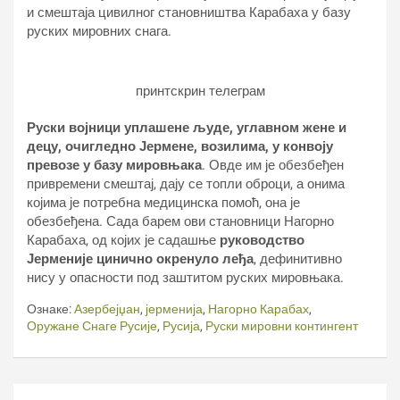
и смештаја цивилног становништва Карабаха у базу
руских мировних снага.
принтскрин телеграм
Руски војници уплашене људе, углавном жене и
децу, очигледно Јермене, возилима, у конвоју
превозе у базу мировњака
. Овде им је обезбеђен
привремени смештај, дају се топли оброци, а онима
којима је потребна медицинска помоћ, она је
обезбеђена. Сада барем ови становници Нагорно
Карабаха, од којих је садашње
руководство
Јерменије цинично окренуло леђа
, дефинитивно
нису у опасности под заштитом руских мировњака.
Ознаке:
Азербејџан
,
јерменија
,
Нагорно Карабах
,
Оружане Снаге Русије
,
Русија
,
Руски мировни контингент
Кретање