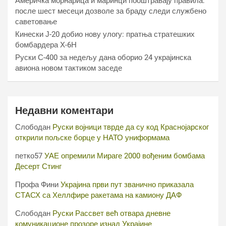
Америчка морнарица и маринци пооштравају правила:
после шест месеци дозволе за браду следи службено
саветовање
Кинески Ј-20 добио нову улогу: пратња стратешких
бомбардера Х-6Н
Руски С-400 за недељу дана оборио 24 украјинска
авиона новом тактиком заседе
Недавни коментари
Слободан
Руски војници тврде да су код Краснојарског
открили пољске борце у НАТО униформама
петко57
УАЕ опремили Мираге 2000 вођеним бомбама
Десерт Стинг
Профа Фини
Украјина први пут званично приказала
СТАСХ са Хеллфире ракетама на камиону ДАФ
Слободан
Руски Рассвет већ отвара дневне
комуникационе прозоре изнад Украјине