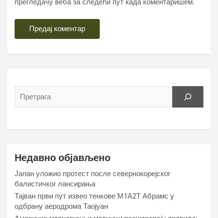
прегледачу веба за следећи пут када коментаришем.
Недавно објављено
Јапан уложио протест после севернокорејског
балистичког лансирања
Тајван први пут извео тенкове М1А2Т Абрамс у
одбрану аеродрома Таојуан