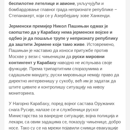
беспилотне летелице и авионе
, укључујући и
бомбардовање главног града непризнате републике –
Степанакерт, који се у Азербејџану зове Ханкенди.
Јерменски премијер Никол Пашињан одмах је
саопштио да у Карабаху нема јерменске војске и
одбио је да пошаље трупе у непризнату републику
да заштити Јермене који тамо живе
. Истовремено,
Пашињан је наставио да износи притужбе против
Москве у вези с чињеницом да
руски мировни
контингент у Карабаху
наводно не испуњава своје
функције. Према трипартитним споразумима и
садашњем мандату, руски мировњаци немају право да
директно интервенишу у сукобу, већ им је задатак да
штите цивиле и контролишу ситуацију на нивоу
мониторинга.
У Нагорно Карабаху, поред војног састава Оружаних
снага Русије, налазе се и службеници руског
Министарства за ванредне ситуације, војна полиција и
лекари, са овим задацима се, показују чињенице, добро
носе. Тако су се на мрежи појавили снимци евакуације