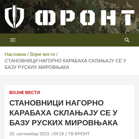
Скип
то
цонтент
Први војни канал у Србији
Телевизија ФРОНТ
Насловна
Војне вести
СТАНОВНИЦИ НАГОРНО КАРАБАХА СКЛАЊАЈУ СЕ У
БАЗУ РУСКИХ МИРОВЊАКА
ВОЈНЕ ВЕСТИ
СТАНОВНИЦИ НАГОРНО
КАРАБАХА СКЛАЊАЈУ СЕ У
БАЗУ РУСКИХ МИРОВЊАКА
20. септембар 2023. | 09:26
ТВ ФРОНТ