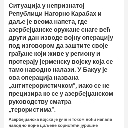
Ситуација у непризнатој
Републици Нагорно Карабах и
даље је веома напета, где
азербејџанске оружане снаге већ
други дан изводе војну операцију
под изговором да заштите своје
грађане који живе у региону и
протерају јерменску војску која се
тамо наводно налази. У Бакуу је
ова операција названа
„антитерористичком“, иако се не
прецизира ко се у азербејџанском
руководству сматра
„терористима“.
Азербејџанска војска је јуче и током ноћи напала
наводно војне циљеве користећи јуришне