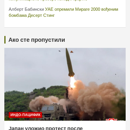
Алберт Бабински
УАЕ опремили Мираге 2000 вођеним
бомбама Десерт Стинг
Ако сте пропустили
ИНДО-ПАЦИФИК
Јапан уложио протест после