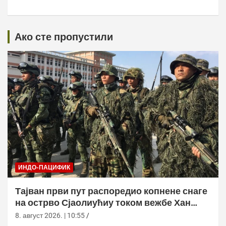
Ако сте пропустили
ИНДО-ПАЦИФИК
Тајван први пут распоредио копнене снаге
на острво Сјаолиућиу током вежбе Хан
Куанг 42
8. август 2026. | 10:55