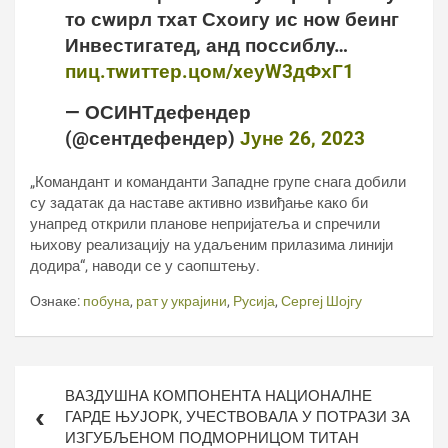
то сwирл тхат Схоигу ис ноw беинг
Инвестигатед, анд поссиблy…
пиц.тwиттер.цом/xеуW3дФхГ1
— ОСИНТдефендер
(@сентдефендер)
Јуне 26, 2023
„Командант и команданти Западне групе снага добили
су задатак да наставе активно извиђање како би
унапред открили планове непријатеља и спречили
њихову реализацију на удаљеним прилазима линији
додира“, наводи се у саопштењу.
Ознаке:
побуна
,
рат у украјини
,
Русија
,
Сергеј Шојгу
Кретање
ВАЗДУШНА КОМПОНЕНТА НАЦИОНАЛНЕ
чланка
ГАРДЕ ЊУЈОРК, УЧЕСТВОВАЛА У ПОТРАЗИ ЗА
ИЗГУБЉЕНОМ ПОДМОРНИЦОМ ТИТАН