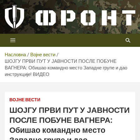
Скип
то
цонтент
Први војни канал у Србији
Телевизија ФРОНТ
Насловна
Војне вести
ШОЈГУ ПРВИ ПУТ У ЈАВНОСТИ ПОСЛЕ ПОБУНЕ
ВАГНЕРА: Обишао командно место Западне групе и дао
инструкције! ВИДЕО
ВОЈНЕ ВЕСТИ
ШОЈГУ ПРВИ ПУТ У ЈАВНОСТИ
ПОСЛЕ ПОБУНЕ ВАГНЕРА:
Обишао командно место