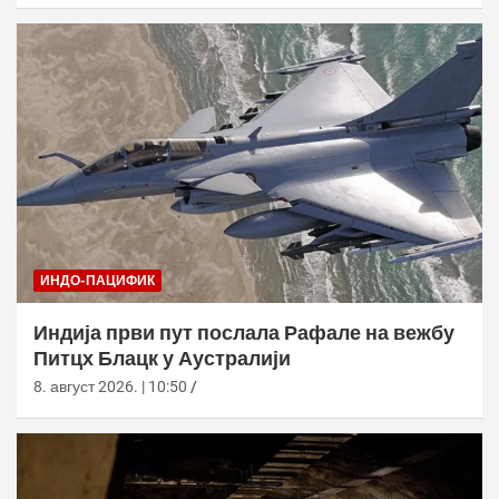
ИНДО-ПАЦИФИК
Индија први пут послала Рафале на вежбу
Питцх Блацк у Аустралији
8. август 2026. | 10:50