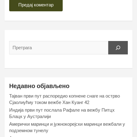
Недавно објављено
Тајван први пут распоредио копнене снаге на острво
Сјаолиућиу током вежбе Хан Куанг 42
Индија први пут послала Рафале на вежбу Питцх
Блацк у Аустралији
Амерички маринци и јужнокорејски маринци вежбали у
подземном тунелу