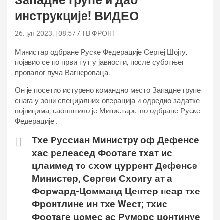
Западне групе и дао
инструкције! ВИДЕО
26. јун 2023. | 08:57
ТВ ФРОНТ
Министар одбране Руске Федерације Сергеј Шојгу,
појавио се по први пут у јавности, после суботњег
пропалог пуча Вагнероваца.
Он је посетио истурено командно место Западне групе
снага у зони специјалних операција и одредио задатке
војницима, саопштило је Министарство одбране Руске
Федерације .
Тхе Руссиан Министрy оф Дефенсе
хас релеасед Фоотаге тхат ис
цлаимед то схоw цуррент Дефенсе
Министер, Сергеи Схоигу ат а
Форwард-Цомманд Центер неар тхе
Фронтлине ин тхе Wест; тхис
Фоотаге цомес ас Руморс цонтинуе