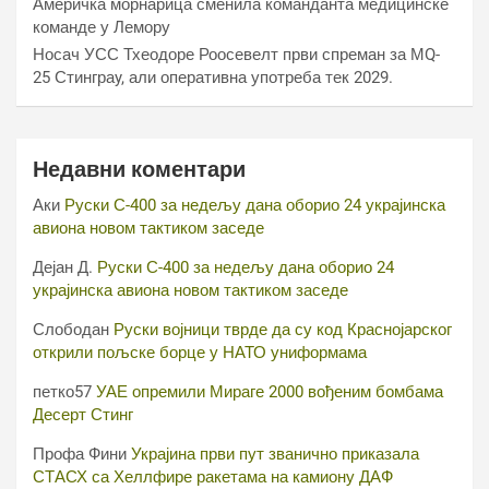
Америчка морнарица сменила команданта медицинске
команде у Лемору
Носач УСС Тхеодоре Роосевелт први спреман за МQ-
25 Стинграy, али оперативна употреба тек 2029.
Недавни коментари
Аки
Руски С-400 за недељу дана оборио 24 украјинска
авиона новом тактиком заседе
Дејан Д.
Руски С-400 за недељу дана оборио 24
украјинска авиона новом тактиком заседе
Слободан
Руски војници тврде да су код Краснојарског
открили пољске борце у НАТО униформама
петко57
УАЕ опремили Мираге 2000 вођеним бомбама
Десерт Стинг
Профа Фини
Украјина први пут званично приказала
СТАСХ са Хеллфире ракетама на камиону ДАФ