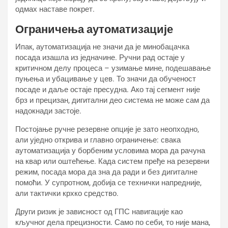
одмах наставе покрет.
Ограничења аутоматизације
Ипак, аутоматизација не значи да је минобацачка
посада изашла из једначине. Ручни рад остаје у
критичном делу процеса – узимање мине, подешавање
пуњења и убацивање у цев. То значи да обученост
посаде и даље остаје пресудна. Ако тај сегмент није
брз и прецизан, дигитални део система не може сам да
надокнади застоје.
Постојање ручне резервне опције је зато неопходно,
али уједно открива и главно ограничење: свака
аутоматизација у борбеним условима мора да рачуна
на квар или оштећење. Када систем пређе на резервни
режим, посада мора да зна да ради и без дигиталне
помоћи. У супротном, добија се технички напредније,
али тактички крхко средство.
Други ризик је зависност од ГПС навигације као
кључног дела прецизности. Само по себи, то није мана,