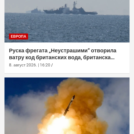
ЕВРОПА
Руска фрегата „Неустрашими“ отворила
ватру код британских вода, британска
морнарица појачала праћење
8. август 2026. | 16:20