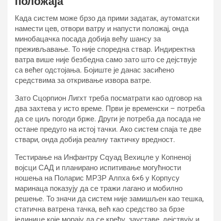
положаја
Када систем може брзо да прими задатак, аутоматски
намести цев, отвори ватру и напусти положај, онда
минобацачка посада добија већу шансу за
преживљавање. То није споредна ствар. Индиректна
ватра више није безбедна само зато што се дејствује
са већег одстојања. Бојиште је данас засићено
средствима за откривање извора ватре.
Зато Сцорпион Лигхт треба посматрати као одговор на
два захтева у исто време. Први је временски – потреба
да се циљ погоди брже. Други је потреба да посада не
остане предуго на истој тачки. Ако систем спаја те две
ствари, онда добија реалну тактичку вредност.
Тестирање на Инфантрy Сqуад Вехицле у Копненој
војсци САД и планирано испитивање могућности
ношења на Поларис МРЗР Алпха 6×6 у Корпусу
маринаца показују да се тражи лагано и мобилно
решење. То значи да систем није замишљен као тешка,
статична ватрена тачка, већ као средство за брзе
јединице које морају да се крећу, зауставе, дејствују и