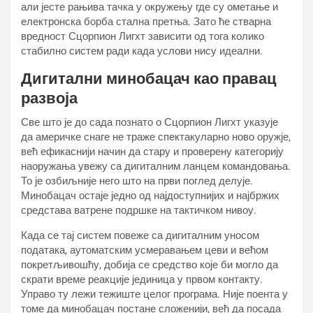
али јесте рањива тачка у окружењу где су ометање и
електронска борба стална претња. Зато ће стварна
вредност Сцорпион Лигхт зависити од тога колико
стабилно систем ради када услови нису идеални.
Дигитални минобацач као правац
развоја
Све што је до сада познато о Сцорпион Лигхт указује
да америчке снаге не траже спектакуларно ново оружје,
већ ефикаснији начин да стару и проверену категорију
наоружања увежу са дигиталним ланцем командовања.
То је озбиљније него што на први поглед делује.
Минобацач остаје једно од најдоступнијих и најбржих
средстава ватрене подршке на тактичком нивоу.
Када се тај систем повеже са дигиталним уносом
података, аутоматским усмеравањем цеви и већом
покретљивошћу, добија се средство које би могло да
скрати време реакције јединица у првом контакту.
Управо ту лежи тежиште целог програма. Није поента у
томе да минобацач постане сложенији, већ да посада