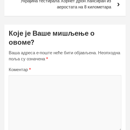
Украјина тестирала Хорнет дрон лансиран из
аеростата на 8 километара
Које је Ваше мишљење о
овоме?
Ваша адреса е-поште неће бити објављена.
Неопходна
поља су означена
*
Коментар
*