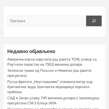
Недавно објављено
Америчка војска наручила још ракета ТОW, уговор са
Раyтхеон порастао на 750,8 милиона долара
Зеленски тражи од Пољске и Немачке још ракета-
пресретача
Руска фрегата „Неустрашими“ отворила ватру код
британских вода, британска морнарица појачала
праћење
САД и Јапан улажу 745 милиона долара у производњу
пресретача СМ-3 Блоцк ИИА