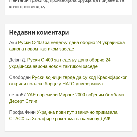
Пентагон тражи од произвођача оружја да пријаве шта
кочи производњу
Недавни коментари
Аки
Руски С-400 за недељу дана оборио 24 украјинска
авиона новом тактиком заседе
Дејан Д.
Руски С-400 за недељу дана оборио 24
украјинска авиона новом тактиком заседе
Слободан
Руски војници тврде да су код Краснојарског
открили пољске борце у НАТО униформама
петко57
УАЕ опремили Мираге 2000 вођеним бомбама
Десерт Стинг
Профа Фини
Украјина први пут званично приказала
СТАСХ са Хеллфире ракетама на камиону ДАФ