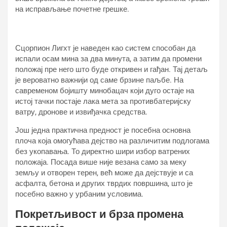
на исправљање почетне грешке.
Сцорпион Лигхт је наведен као систем способан да
испали осам мина за два минута, а затим да промени
положај пре него што буде откривен и гађан. Тај детаљ
је вероватно важнији од саме брзине паљбе. На
савременом бојишту минобацач који дуго остаје на
истој тачки постаје лака мета за противбатеријску
ватру, дронове и извиђачка средства.
Још једна практична предност је посебна основна
плоча која омогућава дејство на различитим подлогама
без укопавања. То директно шири избор ватрених
положаја. Посада више није везана само за меку
земљу и отворен терен, већ може да дејствује и са
асфалта, бетона и других тврдих површина, што је
посебно важно у урбаним условима.
Покретљивост и брза промена