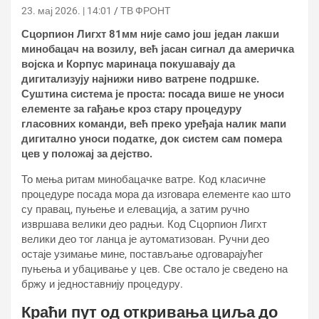
23. мај 2026. | 14:01
ТВ ФРОНТ
Сцорпион Лигхт 81мм није само још један лакши
минобацач на возилу, већ јасан сигнал да америчка
војска и Корпус маринаца покушавају да
дигитализују најнижи ниво ватрене подршке.
Суштина система је проста: посада више не уноси
елементе за гађање кроз стару процедуру
гласовних команди, већ преко уређаја налик мапи
дигитално уноси податке, док систем сам помера
цев у положај за дејство.
То мења ритам минобацачке ватре. Код класичне
процедуре посада мора да изговара елементе као што
су правац, пуњење и елевација, а затим ручно
извршава велики део радњи. Код Сцорпион Лигхт
велики део тог ланца је аутоматизован. Ручни део
остаје узимање мине, постављање одговарајућег
пуњења и убацивање у цев. Све остало је сведено на
бржу и једноставнију процедуру.
Краћи пут од откривања циља до