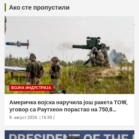
Ако сте пропустили
ВОЈНА ИНДУСТРИЈА
Америчка војска наручила још ракета ТОW,
уговор са Раyтхеон порастао на 750,8
милиона долара
8. август 2026. | 16:30