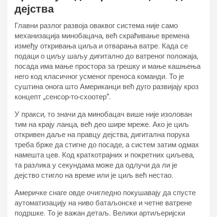
дејства
Главни разлог развоја оваквог система није само
механизација минобацача, већ скраћивање времена
између откривања циља и отварања ватре. Када се
подаци о циљу шаљу дигитално до ватреног положаја,
посада има мање простора за грешку и мање кашњења
него код класичног усменог преноса команди. То је
суштина онога што Американци већ дуго развијају кроз
концепт „сенсор-то-схоотер“.
У пракси, то значи да минобацач више није изолован
тим на крају ланца, већ део шире мреже. Ако је циљ
откривен даље на правцу дејства, дигитална порука
треба брже да стигне до посаде, а систем затим одмах
намешта цев. Код краткотрајних и покретних циљева,
та разлика у секундама може да одлучи да ли је
дејство стигло на време или је циљ већ нестао.
Америчке снаге овде очигледно покушавају да спусте
аутоматизацију на ниво батаљонске и четне ватрене
подршке. То је важан детаљ. Велики артиљеријски