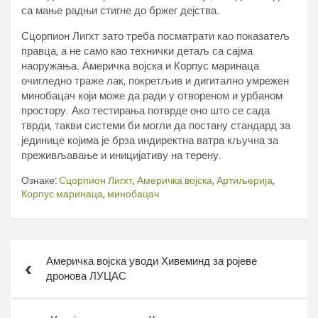
са мање радњи стигне до бржег дејства.
Сцорпион Лигхт зато треба посматрати као показатељ
правца, а не само као технички детаљ са сајма
наоружања. Америчка војска и Корпус маринаца
очигледно траже лак, покретљив и дигитално умрежен
минобацач који може да ради у отвореном и урбаном
простору. Ако тестирања потврде оно што се сада
тврди, такви системи би могли да постану стандард за
јединице којима је брза индиректна ватра кључна за
преживљавање и иницијативу на терену.
Ознаке:
Сцорпион Лигхт
,
Америчка војска
,
Артиљерија
,
Корпус маринаца
,
минобацач
Кретање
Америчка војска уводи Хивеминд за ројеве
чланка
дронова ЛУЦАС