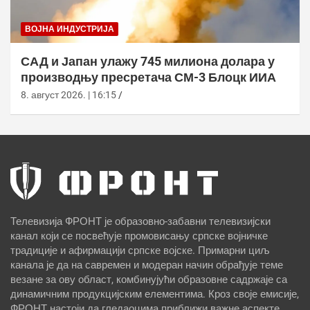
ВОЈНА ИНДУСТРИЈА
САД и Јапан улажу 745 милиона долара у
производњу пресретача СМ-3 Блоцк ИИА
8. август 2026. | 16:15
Телевизија ФРОНТ је образовно-забавни телевизијски
канал који се посвећује промовисању српске војничке
традиције и афирмацији српске војске. Примарни циљ
канала је да на савремен и модеран начин обрађује теме
везане за ову област, комбинујући образовне садржаје са
динамичним продукцијским елементима. Кроз своје емисије,
ФРОНТ настоји да гледаоцима приближи важне аспекте