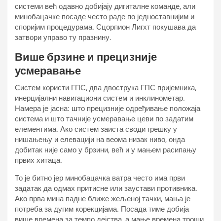
системи већ одавно добијају дигиталне команде, али
минобацачке посаде често раде по једноставнијим и
споријим процедурама. Сцорпион Лигхт покушава да
затвори управо ту празнину.
Више брзине и прецизније
усмеравање
Систем користи ГПС, два двострука ГПС пријемника,
инерцијални навигациони систем и инклинометар.
Намера је јасна: што прецизније одређивање положаја
система и што тачније усмеравање цеви по задатим
елементима. Ако систем заиста своди грешку у
нишањењу и елевацији на веома низак ниво, онда
добитак није само у брзини, већ и у мањем расипању
првих хитаца.
То је битно јер минобацачка ватра често има први
задатак да одмах притисне или заустави противника.
Ако прва мина падне ближе жељеној тачки, мања је
потреба за дугим корекцијама. Посада тиме добија
више времена за темпо дејства, а мање времена троши