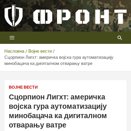
Скип
то
цонтент
Први војни канал у Србији
Телевизија ФРОНТ
Насловна
Војне вести
Сцорпион Лигхт: америчка војска гура аутоматизацију
минобацача ка дигиталном отварању ватре
Сцорпион Лигхт: америчка војска гура аутоматизацију
минобацача ка дигиталном отварању ватре
ВОЈНЕ ВЕСТИ
Сцорпион Лигхт: америчка
војска гура аутоматизацију
минобацача ка дигиталном
отварању ватре