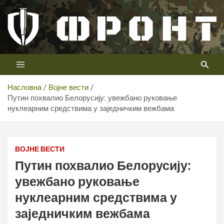
Скип
то
цонтент
Први војни канал у Србији
Телевизија ФРОНТ
Насловна
Војне вести
Путин похвалио Белорусију: увежбано руковање
нуклеарним средствима у заједничким вежбама
ВОЈНЕ ВЕСТИ
Путин похвалио Белорусију:
увежбано руковање
нуклеарним средствима у
заједничким вежбама