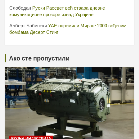
Слободан
Руски Рассвет већ отвара дневне
комуникационе прозоре изнад Украјине
Алберт Бабински
УАЕ опремили Мираге 2000 вођеним
бомбама Десерт Стинг
Ако сте пропустили
ВОЈНА ИНДУСТРИЈА