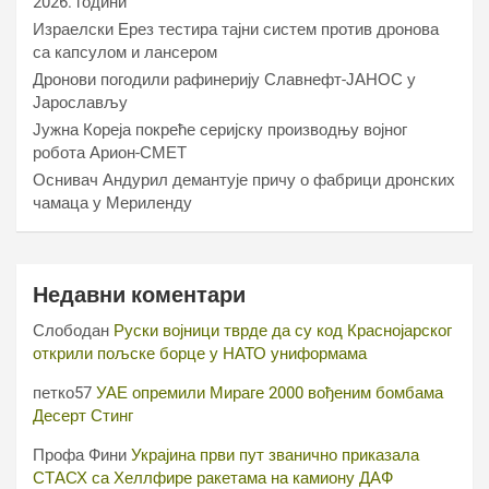
2026. години
Израелски Ерез тестира тајни систем против дронова
са капсулом и лансером
Дронови погодили рафинерију Славнефт-ЈАНОС у
Јарослављу
Јужна Кореја покреће серијску производњу војног
робота Арион-СМЕТ
Оснивач Андурил демантује причу о фабрици дронских
чамаца у Мериленду
Недавни коментари
Слободан
Руски војници тврде да су код Краснојарског
открили пољске борце у НАТО униформама
петко57
УАЕ опремили Мираге 2000 вођеним бомбама
Десерт Стинг
Профа Фини
Украјина први пут званично приказала
СТАСХ са Хеллфире ракетама на камиону ДАФ