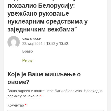
похвалио Белорусију:
увежбано руковање
нуклеарним средствима у
заједничким вежбама
”
саша
каже:
22. мај 2026. | 13:52 у 13:52
Браво
Реплy
Које је Ваше мишљење о
овоме?
Ваша адреса е-поште неће бити објављена.
Неопходна
поља су означена
*
Коментар
*