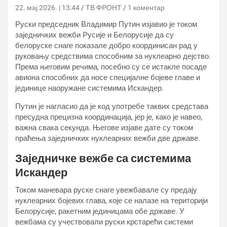
22. мај 2026. | 13:44
ТВ ФРОНТ
1 коментар
Руски председник Владимир Путин изјавио је током
заједничких вежби Русије и Белорусије да су
белоруске снаге показале добро координисан рад у
руковању средствима способним за нуклеарно дејство.
Према његовим речима, посебно су се истакле посаде
авиона способних да носе специјалне бојеве главе и
јединице наоружане системима Искандер.
Путин је нагласио да је код употребе таквих средстава
пресудна прецизна координација, јер је, како је навео,
важна свака секунда. Његове изјаве дате су током
праћења заједничких нуклеарних вежби две државе.
Заједничке вежбе са системима
Искандер
Током маневара руске снаге увежбавале су предају
нуклеарних бојевих глава, које се налазе на територији
Белорусије, ракетним јединицама обе државе. У
вежбама су учествовали руски крстарећи системи