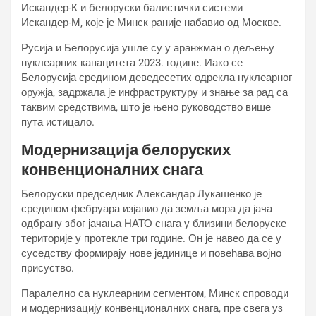
Искандер-К и белоруски балистички системи
Искандер-М, које је Минск раније набавио од Москве.
Русија и Белорусија ушле су у аранжман о дељењу
нуклеарних капацитета 2023. године. Иако се
Белорусија средином деведесетих одрекла нуклеарног
оружја, задржала је инфраструктуру и знање за рад са
таквим средствима, што је њено руководство више
пута истицало.
Модернизација белоруских
конвенционалних снага
Белоруски председник Александар Лукашенко је
средином фебруара изјавио да земља мора да јача
одбрану због јачања НАТО снага у близини белоруске
територије у протекле три године. Он је навео да се у
суседству формирају нове јединице и повећава војно
присуство.
Паралелно са нуклеарним сегментом, Минск спроводи
и модернизацију конвенционалних снага, пре свега уз