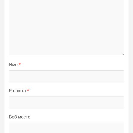
Име
*
Е-пошта
*
Веб место