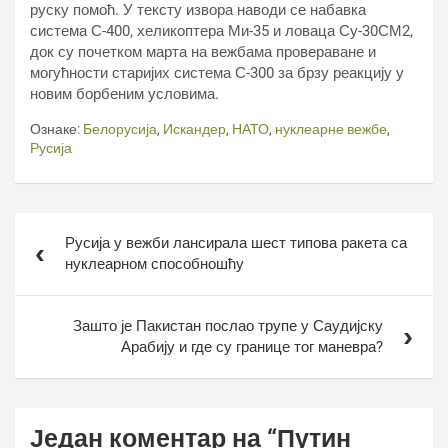
руску помоћ. У тексту извора наводи се набавка
система С-400, хеликоптера Ми-35 и ловаца Су-30СМ2,
док су почетком марта на вежбама провераване и
могућности старијих система С-300 за брзу реакцију у
новим борбеним условима.
Ознаке:
Белорусија
,
Искандер
,
НАТО
,
нуклеарне вежбе
,
Русија
Кретање
Русија у вежби лансирала шест типова ракета са
чланка
нуклеарном способношћу
Зашто је Пакистан послао трупе у Саудијску
Арабију и где су границе тог маневра?
Један коментар на “
Путин