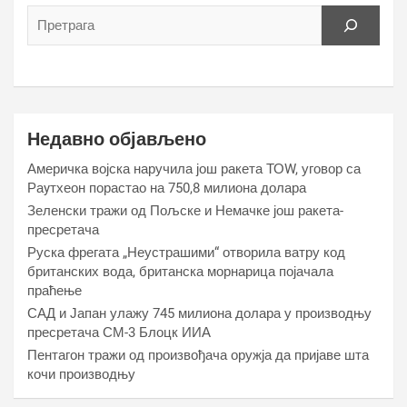
Недавно објављено
Америчка војска наручила још ракета ТОW, уговор са
Раyтхеон порастао на 750,8 милиона долара
Зеленски тражи од Пољске и Немачке још ракета-
пресретача
Руска фрегата „Неустрашими“ отворила ватру код
британских вода, британска морнарица појачала
праћење
САД и Јапан улажу 745 милиона долара у производњу
пресретача СМ-3 Блоцк ИИА
Пентагон тражи од произвођача оружја да пријаве шта
кочи производњу