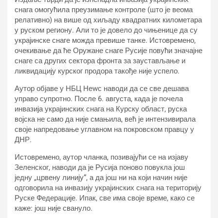
снага омогућила преузимање контроле (што је веома
релативно) на више од хиљаду квадратних километара
у руском региону. Али то је довело до чињенице да су
украјинске снаге можда превише танке. Истовремено,
очекивање да ће Оружане снаге Русије повући значајне
снаге са других сектора фронта за заустављање и
ликвидацију курског продора такође није успело.
Аутор објаве у НБЦ Неwс наводи да се све дешава
управо супротно. После 6. августа, када је почела
инвазија украјинских снага на Курску област, руска
војска не само да није смањила, већ је интензивирала
своје напредовање углавном на покровском правцу у
ДНР.
Истовремено, аутор чланка, позивајући се на изјаву
Зеленског, наводи да је Русија поново повукла још
једну „црвену линију“, а да још ни на који начин није
одговорила на инвазију украјинских снага на територију
Руске Федерације. Ипак, све има своје време, како се
каже: још није свануло.