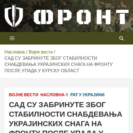
Скип
то
цонтент
Први војни канал у Србији
Телевизија ФРОНТ
Насловна
Војне вести
САД СУ ЗАБРИНУТЕ ЗБОГ СТАБИЛНОСТИ
СНАБДЕВАЊА УКРАЈИНСКИХ СНАГА НА ФРОНТУ
ПОСЛЕ УПАДА У КУРСКУ ОБЛАСТ
ВОЈНЕ ВЕСТИ
НАСЛОВНА-1
РАТ У УКРАЈИНИ
САД СУ ЗАБРИНУТЕ ЗБОГ
СТАБИЛНОСТИ СНАБДЕВАЊА
УКРАЈИНСКИХ СНАГА НА