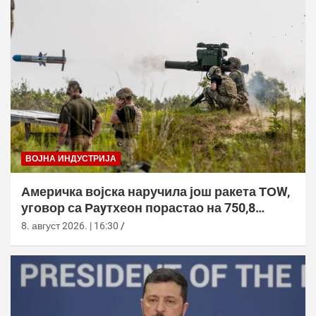
ВОЈНА ИНДУСТРИЈА
Америчка војска наручила још ракета ТОW,
уговор са Раyтхеон порастао на 750,8
милиона долара
8. август 2026. | 16:30