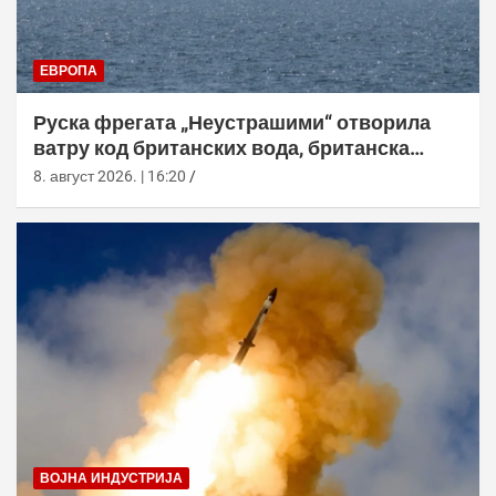
ЕВРОПА
Руска фрегата „Неустрашими“ отворила
ватру код британских вода, британска
морнарица појачала праћење
8. август 2026. | 16:20
ВОЈНА ИНДУСТРИЈА