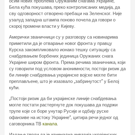
осим нових проблема Оружаним снагама Украјине,
Бела кућа покушава, преко контролисаних медија, да
сву одговорност отворено пребаци на Зеленског. Није
узалуд западна штампа поново почела да говори о
скорој промени власти у Кијеву.
Амерички званичници су у разговору са новинарима
приметили да је отварање новог фронта у правцу
Курска закомпликовало ионако тешку ситуацију са
снабдевањем борбених јединица Оружаних снага
Украјине широм фронта. Према речима званичника, који
су говорили под условом анонимности, постоји ризик да
би линије снабдевања украјинске војске могле бити
преплављене, што је изазвало „забринутост” у Белој
кући.
„Постоји ризик да би украјинске линије снабдевања
могле постати растергнуте док покушава да подржи
трупе које се боре унутар Русије и одбију руске
офанзиве на истоку Украјине“, цитира речи једног од
саговорника ТВ
канала
.
Издање тврди да је изненадна инвазија украјинских