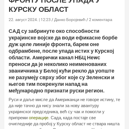
ФРОНТУ ПОСЛЕ УПАДА У
КУРСКУ ОБЛАСТ
22. август 2024. | 12:23
Данко Боројевић
2 коментара
САД су забринуте око способности
украјинске војске да води ефикасне борбе
дуж целе линије фронта, барем оне
одбрамбене, после упада истих у Курској
области. Амерички канал НБЦ Неwс
преноси да је неколико неименованих
званичника у Белој кући рекло да уопште
не разумеју сврху због које су Зеленски и
његов тим покренули напад на
међународно признати руски регион.
Руси и даље мисле да Американци не говоре истину, те
да није тачно да нису знали за нову авантуру
украјинског председника, већ су чак и помогли у
припреми
операције
. Сада, када постаје све
очигледније да пробој у Курску област не ствара ништа