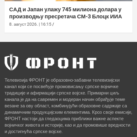
САД и Јапан улажу 745 милиона долара у
производњу пресретача СМ-3 Блоцк ИИА
8. август 2026. | 16:15
Телевизија ФРОНТ је образовно-забавни телевизијски
канал који се посвећује промовисању српске војничке
традиције и афирмацији српске војске. Примарни циљ
канала је да на савремен и модеран начин обрађује теме
везане за ову област, комбинујући образовне садржаје са
динамичним продукцијским елементима. Кроз своје емисије,
ФРОНТ настоји да гледаоцима приближи важне аспекте
војничког живота и историје, као и да промовише вредности
и достигнућа српске војске.