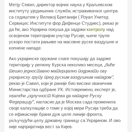
Метју Севил, директор војних наука у Краљевском
институту уједињених служби, истраживачког центра
са седиштем у Великој Британији ( Роyал Унитед
Сервицес Институте фор Дефенце Студиес), рекао је
да ће, ако Украјина покуша да задржи
контролу
над
освојеном територијом унутар Русије, њене трупе
ускоро постати рањиве на масовне руске ваздушне и
копнене нападе.
Ако украјинске оружане снаге покушају да задрже
територију у региону Курска неколико месеци, „
биће
тешко једноставно материјално подржати ову
украјинску групу пред руским ваздушним нападом“
,
рекао је Савил, који је раније био високи званичник
Министарства одбране УК. Истовремено, експерт је,
хвалећи „
одлучност Кијева да нападне Руску
Федерацију
“, нагласио да је Москва сада променила
своје калкулације о томе у којој мери Русија треба да
се ефикасније брани дуж целе линије фронта,
укључујући целу државну границу са Украјином. И ово
није најпријатнија вест за Кијев.