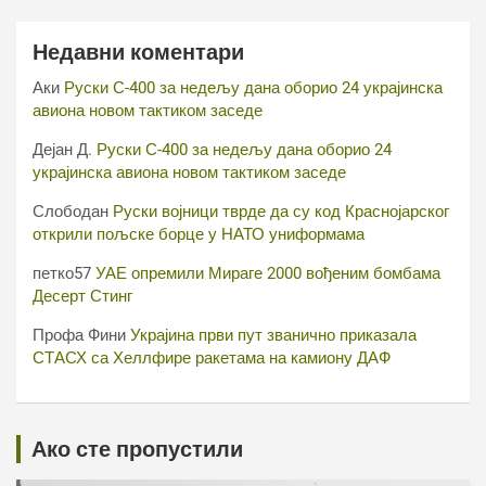
Недавни коментари
Аки
Руски С-400 за недељу дана оборио 24 украјинска
авиона новом тактиком заседе
Дејан Д.
Руски С-400 за недељу дана оборио 24
украјинска авиона новом тактиком заседе
Слободан
Руски војници тврде да су код Краснојарског
открили пољске борце у НАТО униформама
петко57
УАЕ опремили Мираге 2000 вођеним бомбама
Десерт Стинг
Профа Фини
Украјина први пут званично приказала
СТАСХ са Хеллфире ракетама на камиону ДАФ
Ако сте пропустили