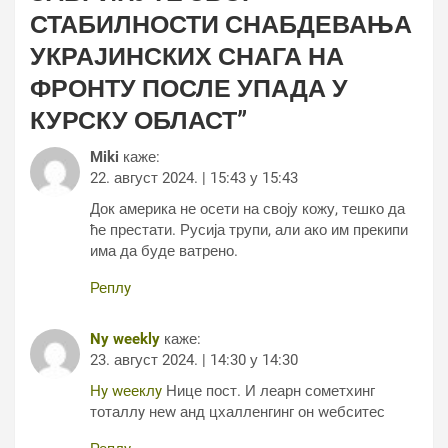
СТАБИЛНОСТИ СНАБДЕВАЊА
УКРАЈИНСКИХ СНАГА НА
ФРОНТУ ПОСЛЕ УПАДА У
КУРСКУ ОБЛАСТ
”
Miki
каже:
22. август 2024. | 15:43 у 15:43
Док америка не осети на своју кожу, тешко да
ће престати. Русија трупи, али ако им прекипи
има да буде ватрено.
Реплy
Ny weekly
каже:
23. август 2024. | 14:30 у 14:30
Нy wееклy
Нице пост. И леарн сометхинг
тоталлy неw анд цхалленгинг он wебситес