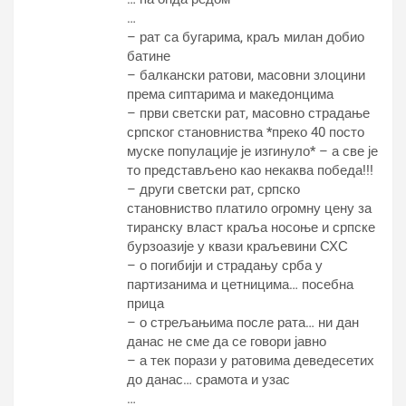
…
– рат са бугарима, краљ милан добио
батине
– балкански ратови, масовни злоцини
према сиптарима и македонцима
– први светски рат, масовно страдање
српског становниства *преко 40 посто
муске популације је изгинуло* – а све је
то представљено као некаква победа!!!
– други светски рат, српско
становниство платило огромну цену за
тиранску власт краља носоње и српске
бурзоазије у квази краљевини СХС
– о погибији и страдању срба у
партизанима и цетницима… посебна
прица
– о стрељањима после рата… ни дан
данас не сме да се говори јавно
– а тек порази у ратовима деведесетих
до данас… срамота и узас
…