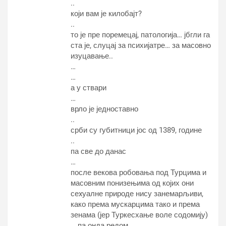
..
који вам је килобајт?
..
то је пре поремецај, патологија… јбгли га
ста је, слуцај за психијатре… за масовно
изуцавање..
…
…
а у ствари
…
врло је једноставно
..
срби су губитници јос од 1389, године
..
па све до данас
…
после векова робовања под Турцима и
масовним понизењима од којих они
сеxуалне природе нису занемарљиви,
како према мускарцима тако и према
зенама (јер Туркесхање воле содомију)
… па онда редом