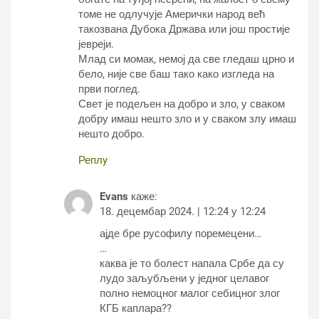
томе не одлучује Амерички народ већ
такозвана Дубока Држава или још простије
јевреји.
Млад си момак, немој да све гледаш црно и
бело, није све баш тако како изгледа на
први поглед.
Свет је подељен на добро и зло, у сваком
добру имаш нешто зло и у сваком злу имаш
нешто добро.
Реплy
Evans
каже:
18. децембар 2024. | 12:24 у 12:24
ајде бре русофилу поремецени…
…
каква је то болест напала Србе да су
лудо заљубљени у једног целавог
полно немоцног малог себицног злог
КГБ каплара??