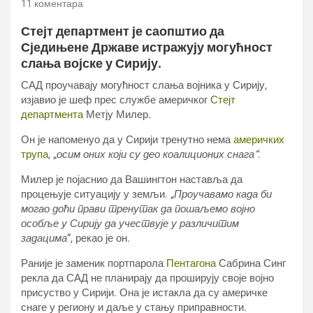
11 коментара
Стејт департмент је саопштио да
Сједињене Државе истражују могућност
слања војске у Сирију.
САД проучавају могућност слања војника у Сирију,
изјавио је шеф прес службе америчког
Стејт
департмента
Метју Милер.
Он је напоменуо да у Сирији тренутно нема
америчких
трупа
, „
осим оних који су део коалиционих снага“
.
Милер је појаснио да Вашингтон наставља да
процењује ситуацију у земљи. „
Проучавамо када би
могао доћи прави тренутак да пошаљемо војно
особље у Сирију да учествује у различитим
задацима
“, рекао је он.
Раније је заменик портпарола
Пентагона
Сабрина Синг
рекла да САД не планирају да проширују своје војно
присуство у Сирији. Она је истакла да су америчке
снаге у региону и даље у стању приправности.