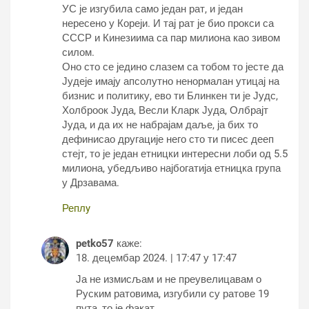
УС је изгубила само један рат, и један
нересено у Кореји. И тај рат је био прокси са
СССР и Кинезиима са пар милиона као зивом
силом.
Оно сто се једино слазем са тобом то јесте да
Јудеје имају апсолутно ненормалан утицај на
бизнис и политику, ево ти Блинкен ти је Јудс,
Холброок Јуда, Весли Кларк Јуда, Олбрајт
Јуда, и да их не набрајам даље, ја бих то
дефинисао другације него сто ти писес дееп
стејт, то је један етницки интересни лоби од 5.5
милиона, убедљиво најбогатија етницка група
у Дрзавама.
Реплy
petko57
каже:
18. децембар 2024. | 17:47 у 17:47
Ја не измисљам и не преувелицавам о
Руским ратовима, изгубили су ратове 19
пута, то је факат.