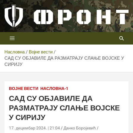
Скип
то
цонтент
Први војни канал у Србији
Телевизија ФРОНТ
Насловна
Војне вести
САД СУ ОБЈАВИЛЕ ДА РАЗМАТРАЈУ СЛАЊЕ ВОЈСКЕ У
СИРИЈУ
ВОЈНЕ ВЕСТИ
НАСЛОВНА-1
САД СУ ОБЈАВИЛЕ ДА
РАЗМАТРАЈУ СЛАЊЕ ВОЈСКЕ
У СИРИЈУ
17. децембар 2024. | 21:04
Данко Боројевић