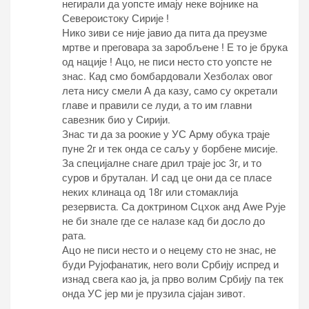
негирали да уопсте имају неке војнике на
Североистоку Сирије !
Нико зиви се није јавио да пита да преузме
мртве и преговара за заробљене ! Е то је брука
од нације ! Ацо, не писи несто сто уопсте не
знас. Кад смо бомбардовали Хезболах овог
лета нису смели А да казу, само су окретали
главе и правили се луди, а то им главни
савезник био у Сирији.
Знас ти да за роокие у УС Армy обука траје
пуне 2г и тек онда се саљу у борбене мисије.
За специјалне снаге дрил траје јос 3г, и то
суров и бруталан. И сад це они да се пласе
неких клинаца од 18г или стомаклија
резервиста. Са доктрином Сцхок анд Аwе Рује
не би знале где се налазе кад би досло до
рата.
Ацо не писи несто и о нецему сто не знас, не
буди Рујофанатик, него воли Србију испред и
изнад свега као ја, ја прво волим Србију па тек
онда УС јер ми је прузила сјајан зивот.