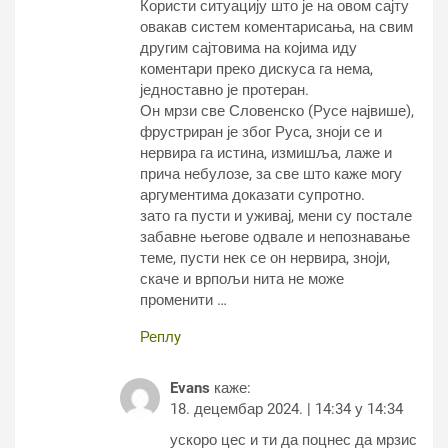
Користи ситуацију што је на овом сајту
овакав систем коментарисања, на свим
другим сајтовима на којима иду
коментари преко дискуса га нема,
једноставно је протеран.
Он мрзи све Словенско (Русе највише),
фрустриран је због Руса, зноји се и
нервира га истина, измишља, лаже и
прича небулозе, за све што каже могу
аргументима доказати супротно.
зато га пусти и уживај, мени су постале
забавне његове одвале и непознавање
теме, пусти нек се он нервира, зноји,
скаче и врпољи нита не може
променити …
Реплy
Evans
каже:
18. децембар 2024. | 14:34 у 14:34
ускоро цес и ти да поцнес да мрзис