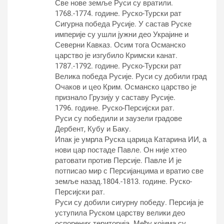
Све нове земље Руси су вратили.
1768.-1774. године. Руско-Турски рат
Сигурна победа Русије. У састав Руске
империје су ушли јужни део Украјине и
Северни Кавказ. Осим тога Османско
царство је изгубило Кримски канат.
1787.-1792. године. Руско-Турски рат
Велика победа Русије. Руси су добили град
Очаков и цео Крим. Османско царство је
признало Грузију у саставу Русије.
1796. године. Руско-Персијски рат.
Руси су победили и заузели градове
Дербент, Кубу и Баку.
Ипак је умрла Руска царица Катарина ИИ, а
нови цар постаде Павле. Он није хтео
ратовати против Персије. Павле И је
потписао мир с Персијанцима и вратио све
земље назад.1804.-1813. године. Руско-
Персијски рат.
Руси су добили сигурну победу. Персија је
уступила Руском царству велики део
оспорених територија. Међу којима су