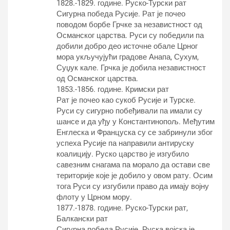
1828.-1829. године. Руско-Турски рат
Сигурна победа Русије. Рат је почео
поводом борбе Грчке за независтност од
Османског царства. Руси су победили па
добили добро део источне обале Црног
мора укључујући градове Анапа, Сухум,
Суџук кале. Грчка је добила независтност
од Османског царства.
1853.-1856. године. Кримски рат
Рат је почео као сукоб Русије и Турске.
Руси су сигурно побеђивали па имали су
шансе и да уђу у Константинопољ. Међутим
Енглеска и Француска су се забринули због
успеха Русије па направили антируску
коалицију. Руско царство је изгубило
савезним снагама па морало да остави све
територије које је добило у овом рату. Осим
тога Руси су изгубили право да имају војну
флоту у Црном мору.
1877.-1878. године. Руско-Турски рат,
Балкански рат
Сигурна победа Русије. Руска војска је