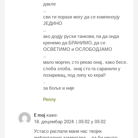
дакле
…
сви ти порази могу да се компензују
ЈЕДИНО
…
ако додју руски танкови, па да онда
кренемо да БРАНИМО, да се
ОСВЕТИМО и ОСЛОБОДЈАМО
…
мало морген, сто рекао онај.. како бесе..
слоба злоба.. онај сто га саранили у
позаревац, под липу ко кера!!
..
за боље и није
Реплy
E moj
каже:
18. децембар 2024. | 05:02 у 05:02
Устасо распали мани нас твојих
инфантилних коментара…..да би нешто