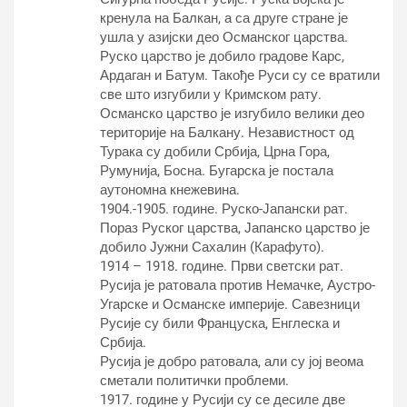
кренула на Балкан, а са друге стране је
ушла у азијски део Османског царства.
Руско царство је добило градове Карс,
Ардаган и Батум. Такође Руси су се вратили
све што изгубили у Кримском рату.
Османско царство је изгубило велики део
територије на Балкану. Независтност од
Турака су добили Србија, Црна Гора,
Румунија, Босна. Бугарска је постала
аутономна кнежевина.
1904.-1905. године. Руско-Јапански рат.
Пораз Руског царства, Јапанско царство је
добило Јужни Сахалин (Карафуто).
1914 – 1918. године. Први светски рат.
Русија је ратовала против Немачке, Аустро-
Угарске и Османске империје. Савезници
Русије су били Француска, Енглеска и
Србија.
Русија је добро ратовала, али су јој веома
сметали политички проблеми.
1917. године у Русији су се десиле две