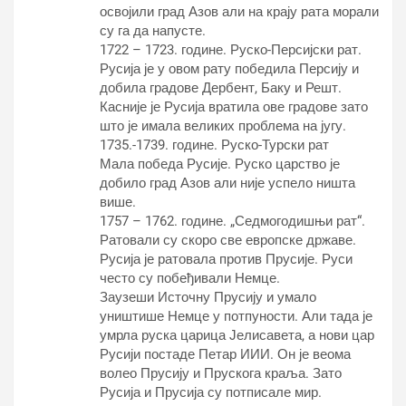
освојили град Азов али на крају рата морали
су га да напусте.
1722 – 1723. године. Руско-Персијски рат.
Русија је у овом рату победила Персију и
добила градове Дербент, Баку и Решт.
Касније је Русија вратила ове градове зато
што је имала великих проблема на југу.
1735.-1739. године. Руско-Турски рат
Мала победа Русије. Руско царство је
добило град Азов али није успело ништа
више.
1757 – 1762. године. „Седмогодишњи рат“.
Ратовали су скоро све европске државе.
Русија је ратовала против Прусије. Руси
често су побеђивали Немце.
Заузеши Источну Прусију и умало
уништише Немце у потпуности. Али тада је
умрла руска царица Јелисавета, а нови цар
Русији постаде Петар ИИИ. Он је веома
волео Прусију и Прускога краља. Зато
Русија и Прусија су потписале мир.