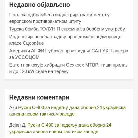
Недавно објављено
Пољска одбрамбена индустрија тражи место у
европском противракетном штиту
Турска бомба ТОЛУН-П спремна за борбену употребу
Индонезија почела градњу прве домаће подморнице
класе Сцорпèне
Амерички АПФИТ убрзао производњу САЛ-УХП ласера
за УССОЦОМ
Еатон приказује хибридни Осхкосх МТВР: тиши прилаз
и до 120 кW снаге на терену
Недавни коментари
Аки
Руски С-400 за недељу дана оборио 24 украјинска
авиона новом тактиком заседе
Дејан Д.
Руски С-400 за недељу дана оборио 24
украјинска авиона новом тактиком заседе