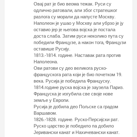
Овај рат је био веома тежак. Руси су
одлично ратовали, али због стратешког
разлога су морали да напусте Москву.
Наполеон је ушао у Москву али убрзо је ју
оставио јер је његова војска је постала
доста слаба. Затим руси неколико пута су
победили Французе, а након тога, Французи
оставише Русију.
1813.-1814. године. Наставак рата против
Наполеона.
Ови ратови су део великога руско-
францускога рата који је био почетком 19.
века. Русија је победила Француску.
1814.године руска војска је заузела Париз.
Француска је изгубила све своје нове
земље у Европи.
Русија је добила део Пољске са градом
Варшавом.
1826.-1828. године. Руско-Персијски рат.
Руско царство је победило па добило
Јеривански канат и Нахичевански канат.