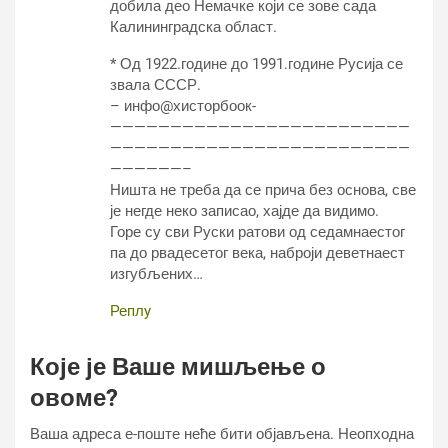
добила део Немачке који се зове сада
Калининградска област.
* Од 1922.године до 1991.године Русија се
звала СССР.
– инфо@хисторбоок-
—————————————————————————
—————————————————————————
——————–
Ништа не треба да се прича без основа, све
је негде неко записао, хајде да видимо.
Горе су сви Руски ратови од седамнаестог
па до рвадесетог века, наброји деветнаест
изгубљених…
Реплy
Које је Ваше мишљење о
овоме?
Ваша адреса е-поште неће бити објављена.
Неопходна