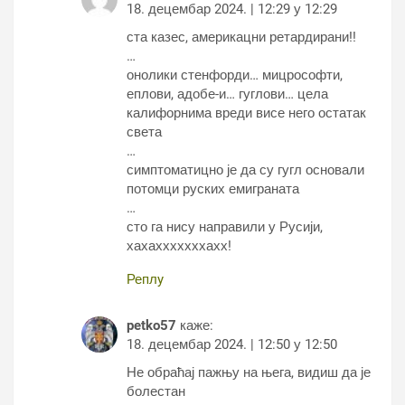
18. децембар 2024. | 12:29 у 12:29
ста казес, америкацни ретардирани!!
…
онолики стенфорди… мицрософти,
еплови, адобе-и… гуглови… цела
калифорнима вреди висе него остатак
света
…
симптоматицно је да су гугл основали
потомци руских емиграната
…
сто га нису направили у Русији,
хахахххххххахх!
Реплy
petko57
каже:
18. децембар 2024. | 12:50 у 12:50
Не обраћај пажњу на њега, видиш да је
болестан