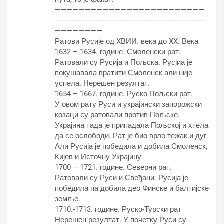
—————————————————————————
—————————————————————————
————————
Ратови Русије од XВИИ. века до XX. Века
1632 – 1634. године. Смоленски рат.
Ратовали су Русија и Пољска. Русјиа је
покушавала вратити Смоленск али није
успела. Нерешен резултат.
1654 – 1667. године. Руско-Пољски рат.
У овом рату Руси и украјински запорожски
козаци су ратовали против Пољске.
Украјина тада је припадала Пољској и хтела
да се ослободи. Рат је био врло тежак и дуг.
Али Русија је победила и добила Смоленск,
Кијев и Источну Украјину.
1700 – 1721. године. Северни рат.
Ратовали су Руси и Свеђани. Русија је
победила па добила део Финске и балтијске
земље.
1710.-1713. године. Руско-Турски рат
Нерешен резултат. У почетку Руси су