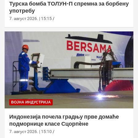
Турска бомба ТОЛУН-П спремна за борбену
употребу
7. август 2026. | 15:15
ВОЈНА ИНДУСТРИЈА
Индонезија почела градњу прве домаће
подморнице класе Сцорпèне
7. август 2026. | 15:10