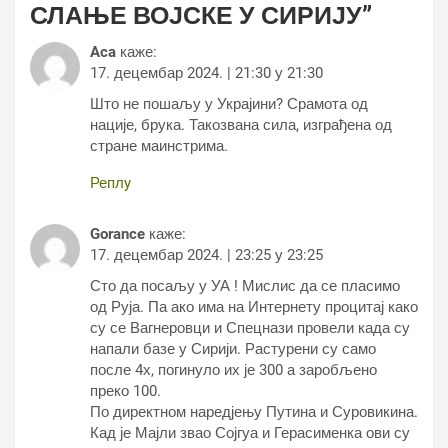
СЛАЊЕ ВОЈСКЕ У СИРИЈУ
”
Aca
каже:
17. децембар 2024. | 21:30 у 21:30
Што не пошаљу у Украјини? Срамота од
нације, брука. Такозвана сила, изграђена од
стране маинстрима.
Реплy
Gorance
каже:
17. децембар 2024. | 23:25 у 23:25
Сто да посаљу у УА ! Мислис да се пласимо
од Руја. Па ако има на Интернету процитај како
су се Вагнеровци и Спецнази провели када су
напали базе у Сирији. Растурени су само
после 4х, погинуло их је 300 а заробљено
преко 100.
По директном наредјењу Путина и Суровикина.
Кад је Мајли звао Сојгуа и Герасименка ови су