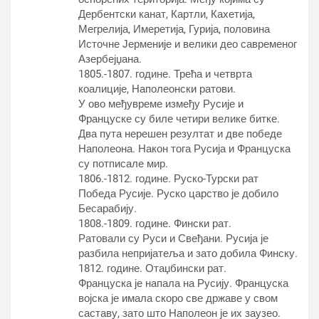
Дербентски канат, Картли, Кахетија,
Мегрелија, Имеретија, Гурија, половина
Источне Јерменије и велики део савременог
Азербејџана.
1805.-1807. године. Трећа и четврта
коалиције, Наполеонски ратови.
У ово међувреме између Русије и
Француске су биле четири велике битке.
Два пута нерешен резултат и две победе
Наполеона. Након тога Русија и Француска
су потписале мир.
1806.-1812. године. Руско-Турски рат
Победа Русије. Руско царство је добило
Бесарабију.
1808.-1809. године. Фински рат.
Ратовали су Руси и Свеђани. Русија је
разбила непријатеља и зато добила Финску.
1812. године. Отаџбински рат.
Француска је напала на Русију. Француска
војска је имала скоро све државе у свом
саставу, зато што Наполеон је их заузео.