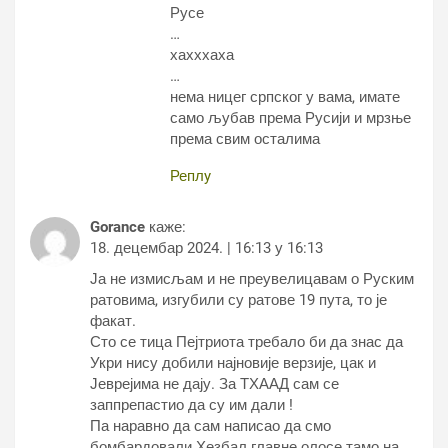
Русе
…
хахххаха
…
нема ницег српског у вама, имате
само љубав према Русији и мрзње
према свим осталима
Реплy
Gorance
каже:
18. децембар 2024. | 16:13 у 16:13
Ја не измисљам и не преувелицавам о Руским
ратовима, изгубили су ратове 19 пута, то је
факат.
Сто се тица Пејтриота требало би да знас да
Укри нису добили најновије верзије, цак и
Јеврејима не дају. За ТХААД сам се
заппрепастио да су им дали !
Па наравно да сам написао да смо
бомбардовали Хезбал главне олосе тамо на