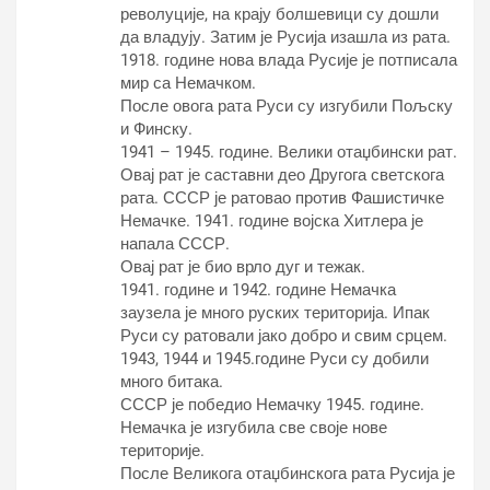
револуције, на крају болшевици су дошли
да владују. Затим је Русија изашла из рата.
1918. године нова влада Русије је потписала
мир са Немачком.
После овога рата Руси су изгубили Пољску
и Финску.
1941 – 1945. године. Велики отаџбински рат.
Овај рат је саставни део Другога светскога
рата. СССР је ратовао против Фашистичке
Немачке. 1941. године војска Хитлера је
напала СССР.
Овај рат је био врло дуг и тежак.
1941. године и 1942. године Немачка
заузела је много руских територија. Ипак
Руси су ратовали јако добро и свим срцем.
1943, 1944 и 1945.године Руси су добили
много битака.
СССР је победио Немачку 1945. године.
Немачка је изгубила све своје нове
територије.
После Великога отаџбинскога рата Русија је