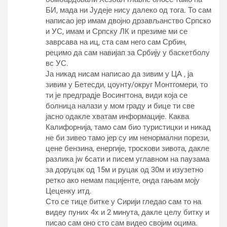
БИ, мада ни Јудеје нису далеко од тога. То сам
написао јер имам двојно дрзављанство Српско
и УС, имам и Српску ЛК и презиме ми се
заврсава на иц, ста сам него сам Србин,
рецимо да сам навијап за Србију у баскетболу
вс УС.
Ја никад нисам написао да зивим у ЦА , ја
зивим у Бетесди, цоунтy/округ Монтгомери, то
ти је предградје Восингтона, види која се
болница налази у мом граду и бице ти све
јасно одакле хватам информације. Каква
Калифорнија, тамо сам био туристицки и никад
не би зивео тамо јер су им ненормални порези,
цене бензина, енергије, троскови зивота, дакле
разлика јw 6сати и писем углавном на паузама
за доруцак од 15м и руцак од 30м и изузетно
ретко ако немам пацијенте, онда гањам моју
Цеценку итд.
Сто се тице битке у Сирији гледао сам то на
видеу пуних 4х и 2 минута, дакле целу битку и
писао сам оно сто сам видео својим оцима.