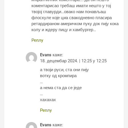
коментарисао требаш имати нешто у тој
твојој главурди…овако нам понављаш
флоскуле које циа свакодневно пласира
ретардираном америчком пуку док пију кока
колу и ждеру пицу и хамбургер…
Реплy
Evans
каже:
18. децембар 2024. | 12:25 у 12:25
а твоји руси, ста они пију
вотку од кромпира
…
а нема ста да се једе
…
хахахах
Реплy
Evans
каже: