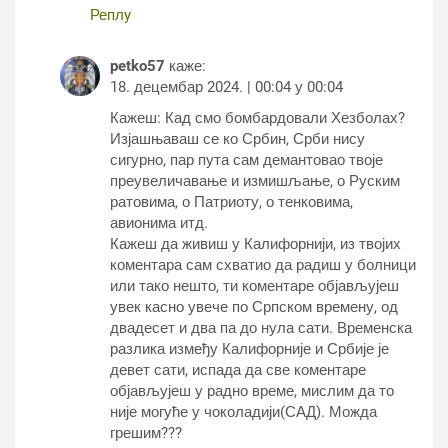
Реплy
petko57
каже:
18. децембар 2024. | 00:04 у 00:04
Кажеш: Кад смо бомбардовали Хезболах?
Изјашњаваш се ко Србин, Срби нису
сигурно, пар пута сам демантовао твоје
преувеличавање и измишљање, о Руским
ратовима, о Патриоту, о тенковима,
авионима итд.
Кажеш да живиш у Калифорнији, из твојих
коментара сам схватио да радиш у болници
или тако нешто, ти коментаре објављујеш
увек касно увече по Српском времену, од
двадесет и два па до нула сати. Временска
разлика између Калифорније и Србије је
девет сати, испада да све коментаре
објављујеш у радно време, мислим да то
није могуће у чоколадији(САД). Можда
грешим???