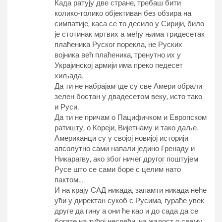
Када ратују две стране, требаш бити
колико-толико објективан без обзира на
симпатије, каса се то десило у Сирији, било
је стотинак мртвих а међу њима тридесетак
плаћеника Руског порекла, не Руских
војника већ плаћеника, тренутно их у
Украјинској армији има преко педесет
хиљада.
Да ти не набрајам где су све Амери обрали
зелен бостан у двадесетом веку, исто тако
и Руси.
Да ти не причам о Пацифичком и Европском
ратишту, о Кореји, Вијетнаму и тако даље.
Американци су у својој новијој историји
апсолутно сами напали једино Гренаду и
Никарагву, ако због ничег другог поштујем
Русе што се сами боре с целим нато
пактом…
И на крају САД никада, запамти никада неће
ући у директан сукоб с Русима, гураће увек
друге да гину а они ће као и до сада да се
богате на туђој несрећи, на жалост о свему