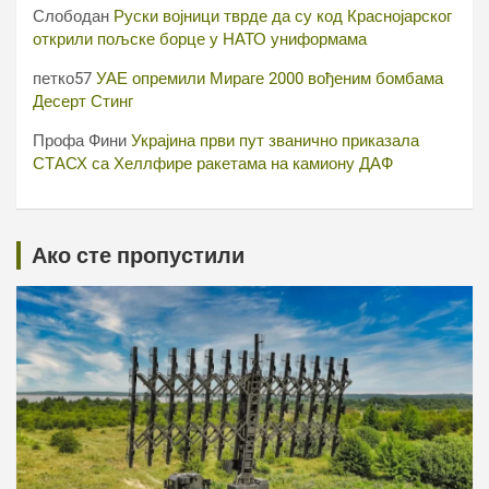
Слободан
Руски војници тврде да су код Краснојарског
открили пољске борце у НАТО униформама
петко57
УАЕ опремили Мираге 2000 вођеним бомбама
Десерт Стинг
Профа Фини
Украјина први пут званично приказала
СТАСХ са Хеллфире ракетама на камиону ДАФ
Ако сте пропустили