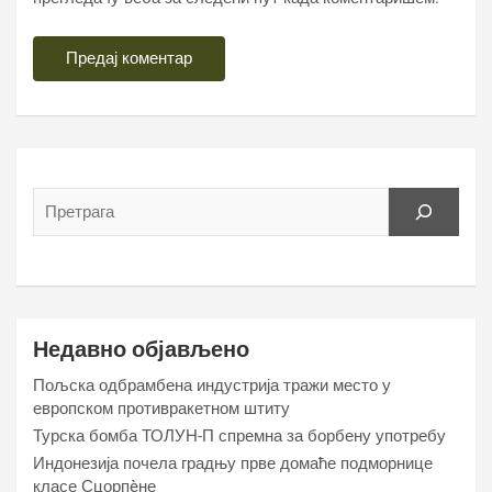
Недавно објављено
Пољска одбрамбена индустрија тражи место у
европском противракетном штиту
Турска бомба ТОЛУН-П спремна за борбену употребу
Индонезија почела градњу прве домаће подморнице
класе Сцорпèне