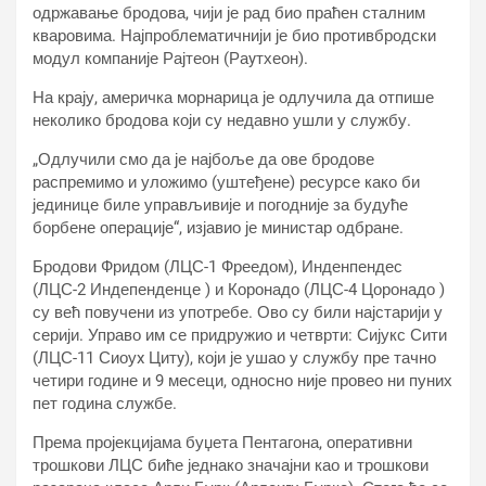
одржавање бродова, чији је рад био праћен сталним
кваровима. Најпроблематичнији је био противбродски
модул компаније Рајтеон (Раyтхеон).
На крају, америчка морнарица је одлучила да отпише
неколико бродова који су недавно ушли у службу.
„Одлучили смо да је најбоље да ове бродове
распремимо и уложимо (уштеђене) ресурсе како би
јединице биле управљивије и погодније за будуће
борбене операције“, изјавио је министар одбране.
Бродови Фридом (ЛЦС-1 Фреедом), Инденпендес
(ЛЦС-2 Индепенденце ) и Коронадо (ЛЦС-4 Цоронадо )
су већ повучени из употребе. Ово су били најстарији у
серији. Управо им се придружио и четврти: Сијукс Сити
(ЛЦС-11 Сиоуx Цитy), који је ушао у службу пре тачно
четири године и 9 месеци, односно није провео ни пуних
пет година службе.
Према пројекцијама буџета Пентагона, оперативни
трошкови ЛЦС биће једнако значајни као и трошкови