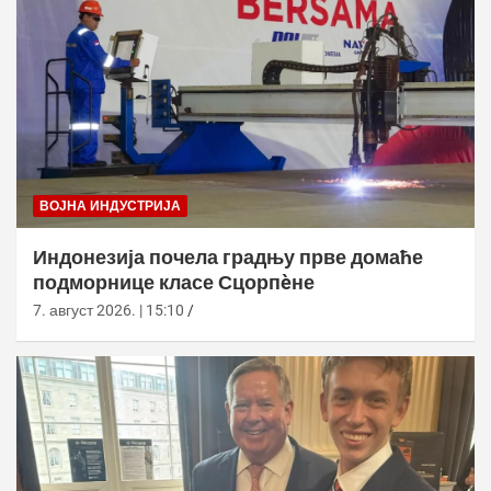
ВОЈНА ИНДУСТРИЈА
Индонезија почела градњу прве домаће
подморнице класе Сцорпèне
7. август 2026. | 15:10