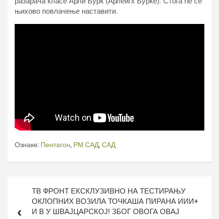
разарача класе Арли Бурк (Арлеигх Бурке). Стога ће се
њихово повлачење наставити.
Ознаке:
Пентагон
,
РМ САД
,
САД
Кретање
ТВ ФРОНТ ЕКСКЛУЗИВНО НА ТЕСТИРАЊУ
чланка
ОКЛОПНИХ ВОЗИЛА ТОЧКАША ПИРАНА ИИИ+
И В У ШВАЈЦАРСКОЈ! ЗБОГ ОВОГА ОВАЈ