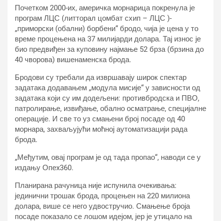
Почетком 2000-их, америчка морнарица покренула је
програм ЛЦС (литторал цомбат схип – ЛЦС )-
„приморски (обални) борбени“ бродо, чија је цена у то
време процењена на 37 милијарди долара. Тај износ је
био предвиђен за куповину најмање 52 брза (брзина до
40 чворова) вишенаменска брода.
Бродови су требали да извршавају широк спектар
задатака додавањем „модула мисије“ у зависности од
задатака који су им додељени: противбродска и ПВО,
патролирање, извиђање, обално осматрање, специјалне
операције. И све то уз смањени број посаде од 40
морнара, захваљујући моћној аутоматизацији рада
брода.
„Међутим, овај програм је од тада пропао“, наводи се у
издању Опеx360.
Планирана рачуница није испунила очекивања:
јединични трошак брода, процењен на 220 милиона
долара, више се него удвостручио. Смањење броја
посаде показало се лошом идејом, јер је утицало на