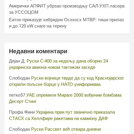
Амерички АПФИТ убрзао производњу САЛ-УХП ласера
за УССОЦОМ
Еатон приказује хибридни Осхкосх МТВР: тиши прилаз
и до 120 кW снаге на терену
Недавни коментари
Дејан Д.
Руски С-400 за недељу дана оборио 24
украјинска авиона новом тактиком заседе
Слободан
Руски војници тврде да су код Краснојарског
открили пољске борце у НАТО униформама
петко57
УАЕ опремили Мираге 2000 вођеним бомбама
Десерт Стинг
Профа Фини
Украјина први пут званично приказала
СТАСХ са Хеллфире ракетама на камиону ДАФ
Слободан
Руски Рассвет већ отвара дневне