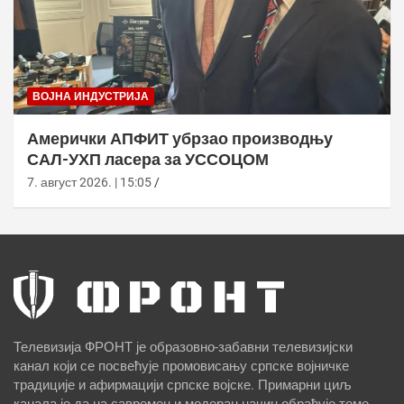
ВОЈНА ИНДУСТРИЈА
Амерички АПФИТ убрзао производњу
САЛ-УХП ласера за УССОЦОМ
7. август 2026. | 15:05
Телевизија ФРОНТ је образовно-забавни телевизијски
канал који се посвећује промовисању српске војничке
традиције и афирмацији српске војске. Примарни циљ