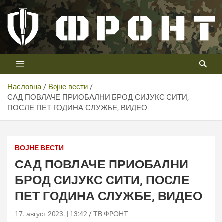
Скип
то
цонтент
Први војни канал у Србији
Телевизија ФРОНТ
Насловна
Војне вести
САД ПОВЛАЧЕ ПРИОБАЛНИ БРОД СИЈУКС СИТИ,
ПОСЛЕ ПЕТ ГОДИНА СЛУЖБЕ, ВИДЕО
ВОЈНЕ ВЕСТИ
САД ПОВЛАЧЕ ПРИОБАЛНИ
БРОД СИЈУКС СИТИ, ПОСЛЕ
ПЕТ ГОДИНА СЛУЖБЕ, ВИДЕО
17. август 2023. | 13:42
ТВ ФРОНТ