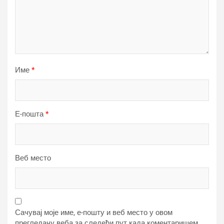
Име
*
Е-пошта
*
Веб место
Сачувај моје име, е-пошту и веб место у овом
прегледачу веба за следећи пут када коментаришем.