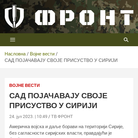
Скип
то
цонтент
Први војни канал у Србији
Телевизија ФРОНТ
Насловна
Војне вести
САД ПОЈАЧАВАЈУ СВОЈЕ ПРИСУСТВО У СИРИЈИ
ВОЈНЕ ВЕСТИ
САД ПОЈАЧАВАЈУ СВОЈЕ
ПРИСУСТВО У СИРИЈИ
24. јул 2023. | 10:49
ТВ ФРОНТ
Америчка војска и даље борави на територији Сирије,
без сагласности сиријских власти, правдајући је