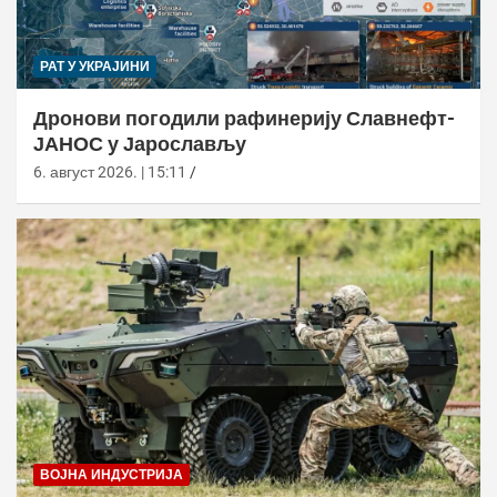
РАТ У УКРАЈИНИ
Дронови погодили рафинерију Славнефт-
ЈАНОС у Јарослављу
6. август 2026. | 15:11
ВОЈНА ИНДУСТРИЈА