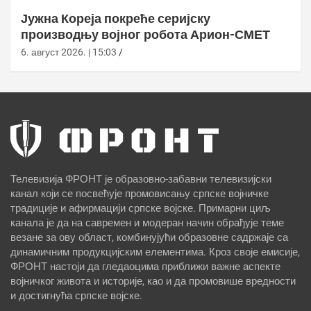
Јужна Кореја покреће серијску
производњу војног робота Арион-СМЕТ
6. август 2026. | 15:03
Телевизија ФРОНТ је образовно-забавни телевизијски
канал који се посвећује промовисању српске војничке
традиције и афирмацији српске војске. Примарни циљ
канала је да на савремен и модеран начин обрађује теме
везане за ову област, комбинујући образовне садржаје са
динамичним продукцијским елементима. Кроз своје емисије,
ФРОНТ настоји да гледаоцима приближи важне аспекте
војничког живота и историје, као и да промовише вредности
и достигнућа српске војске.