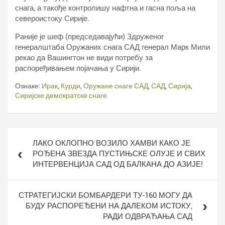
снага, а такође контролишу нафтна и гасна поља на
североистоку Сирије.
Раније је шеф (председавајући) Здруженог
генералштаба Оружаних снага САД генерал Марк Мили
рекао да Вашингтон не види потребу за
распоређивањем појачања у Сирији.
Ознаке:
Ирак
,
Курди
,
Оружане снаге САД
,
САД
,
Сирија
,
Сиријске демократске снаге
Кретање
ЛАКО ОКЛОПНО ВОЗИЛО ХАМВИ КАКО ЈЕ
чланка
РОЂЕНА ЗВЕЗДА ПУСТИЊСКЕ ОЛУЈЕ И СВИХ
ИНТЕРВЕНЦИЈА САД ОД БАЛКАНА ДО АЗИЈЕ!
СТРАТЕГИЈСКИ БОМБАРДЕРИ ТУ-160 МОГУ ДА
БУДУ РАСПОРЕЂЕНИ НА ДАЛЕКОМ ИСТОКУ,
РАДИ ОДВРАЋАЊА САД