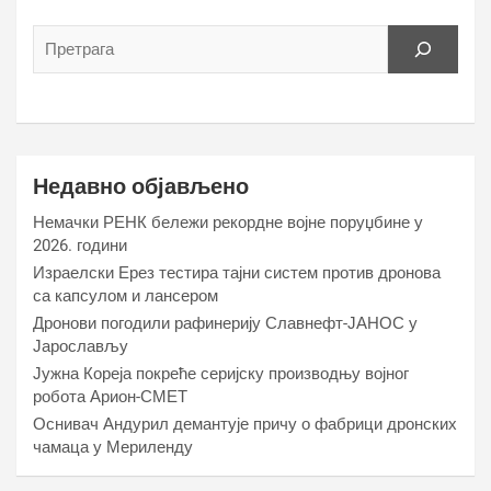
Недавно објављено
Немачки РЕНК бележи рекордне војне поруџбине у
2026. години
Израелски Ерез тестира тајни систем против дронова
са капсулом и лансером
Дронови погодили рафинерију Славнефт-ЈАНОС у
Јарослављу
Јужна Кореја покреће серијску производњу војног
робота Арион-СМЕТ
Оснивач Андурил демантује причу о фабрици дронских
чамаца у Мериленду