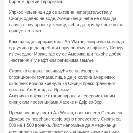
борбом против тероризма.
Упркос чињеници да се активна непријатељства у
Сирији одавно не воде, Американци неће не само да
напусте ову арапску земљу, већ и да ојачају своје војно
присуство тамо.
Како наводи сиријски лист Ал Wатан, америчка команда
одлучила је да пребаци војну опрему и војнике у Сирију
из суседног Ирака, где су се Американци такође добро
„настанили“ у нафтним регионима земље.
Сиријско издање, позивајући се на изворе у
опозиционим групама, пише да је колона америчких
оклопних возила кренула ка Сирији преко граничног
прелаза Ал-Валид са Ираком.
Америчка војска је стационирана у североисточним
сиријским провинцијама Хасеке и Дејр ез-Зор.
Према писању листа Ал Wатан, овог месеца Сједињене
Државе су повећале своје војно присуство у Сирији са
500 на 1.500 војника. Лист напомиње да Американци
обучавају курдске војнике из Сиријских демократских