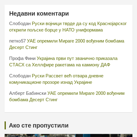
Недавни коментари
Слободан
Руски војници тврде да су код Краснојарског
открили пољске борце у НАТО униформама
петко57
УАЕ опремили Мираге 2000 вођеним бомбама
Десерт Стинг
Профа Фини
Украјина први пут званично приказала
СТАСХ са Хеллфире ракетама на камиону ДАФ
Слободан
Руски Рассвет већ отвара дневне
комуникационе прозоре изнад Украјине
Алберт Бабински
УАЕ опремили Мираге 2000 вођеним
бомбама Десерт Стинг
Ако сте пропустили