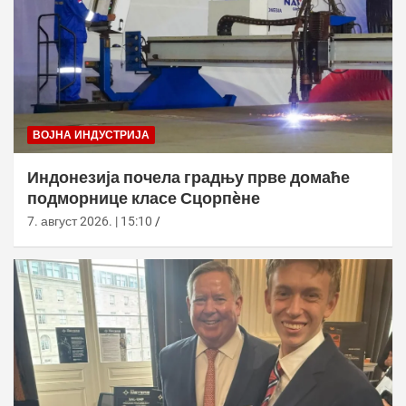
ВОЈНА ИНДУСТРИЈА
Индонезија почела градњу прве домаће
подморнице класе Сцорпèне
7. август 2026. | 15:10