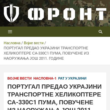
Скип
то
цонтент
Први војни канал у Србији
Телевизија ФРОНТ
Насловна
Војне вести
ПОРТУГАЛ ПРЕДАО УКРАЈИНИ ТРАНСПОРТНЕ
ХЕЛИКОПТЕРЕ СА-330С1 ПУМА, ПОВУЧЕНЕ ИЗ
НАОРУЖАЊА ЈОШ 2011. ГОДИНЕ
Photo: Wikimedia Commons/Pedro Aragão/Portugal - Air
Force
ВОЈНЕ ВЕСТИ
НАСЛОВНА-1
РАТ У УКРАЈИНИ
ПОРТУГАЛ ПРЕДАО УКРАЈИНИ
ТРАНСПОРТНЕ ХЕЛИКОПТЕРЕ
СА-330С1 ПУМА, ПОВУЧЕНЕ