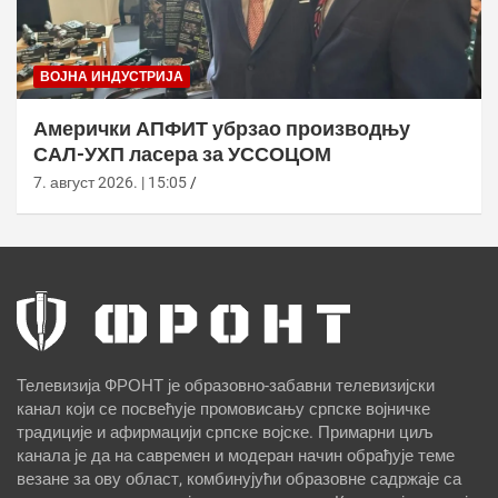
ВОЈНА ИНДУСТРИЈА
Амерички АПФИТ убрзао производњу
САЛ-УХП ласера за УССОЦОМ
7. август 2026. | 15:05
Телевизија ФРОНТ је образовно-забавни телевизијски
канал који се посвећује промовисању српске војничке
традиције и афирмацији српске војске. Примарни циљ
канала је да на савремен и модеран начин обрађује теме
везане за ову област, комбинујући образовне садржаје са