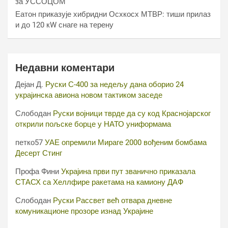
за УССОЦОМ
Еатон приказује хибридни Осхкосх МТВР: тиши прилаз
и до 120 кW снаге на терену
Недавни коментари
Дејан Д.
Руски С-400 за недељу дана оборио 24
украјинска авиона новом тактиком заседе
Слободан
Руски војници тврде да су код Краснојарског
открили пољске борце у НАТО униформама
петко57
УАЕ опремили Мираге 2000 вођеним бомбама
Десерт Стинг
Профа Фини
Украјина први пут званично приказала
СТАСХ са Хеллфире ракетама на камиону ДАФ
Слободан
Руски Рассвет већ отвара дневне
комуникационе прозоре изнад Украјине