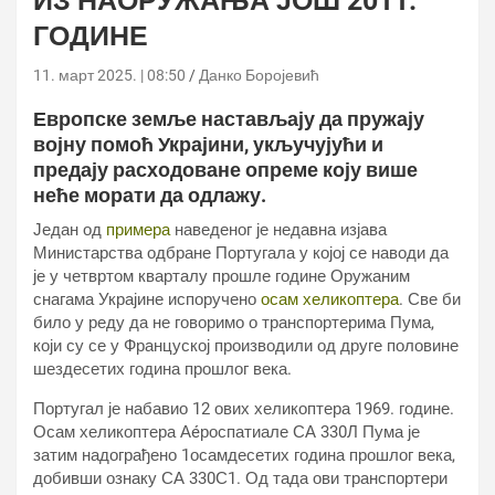
ИЗ НАОРУЖАЊА ЈОШ 2011.
ГОДИНЕ
11. март 2025. | 08:50
Данко Боројевић
Европске земље настављају да пружају
војну помоћ Украјини, укључујући и
предају расходоване опреме коју више
неће морати да одлажу.
Један од
примера
наведеног је недавна изјава
Министарства одбране Португала у којој се наводи да
је у четвртом кварталу прошле године Оружаним
снагама Украјине испоручено
осам хеликоптера
. Све би
било у реду да не говоримо о транспортерима Пума,
који су се у Француској производили од друге половине
шездесетих година прошлог века.
Португал је набавио 12 ових хеликоптера 1969. године.
Осам хеликоптера Аéроспатиале СА 330Л Пума је
затим надограђено 1осамдесетих година прошлог века,
добивши ознаку СА 330С1. Од тада ови транспортери