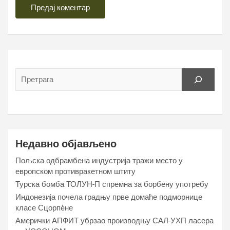
Недавно објављено
Пољска одбрамбена индустрија тражи место у
европском противракетном штиту
Турска бомба ТОЛУН-П спремна за борбену употребу
Индонезија почела градњу прве домаће подморнице
класе Сцорпèне
Амерички АПФИТ убрзао производњу САЛ-УХП ласера