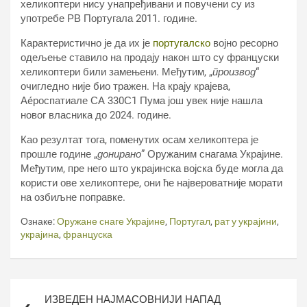
хеликоптери нису унапређивани и повучени су из
употребе РВ Португала 2011. године.
Карактеристично је да их је
португалско
војно ресорно
одељење ставило на продају након што су француски
хеликоптери били замењени. Међутим, „
производ
“
очигледно није био тражен. На крају крајева,
Аéроспатиале СА 330С1 Пума још увек није нашла
новог власника до 2024. године.
Као резултат тога, поменутих осам хеликоптера је
прошле године „
донирано
” Оружаним снагама Украјине.
Међутим, пре него што украјинска војска буде могла да
користи ове хеликоптере, они ће највероватније морати
на озбиљне поправке.
Ознаке:
Оружане снаге Украјине
,
Португал
,
рат у украјини
,
украјина
,
француска
Кретање
ИЗВЕДЕН НАЈМАСОВНИЈИ НАПАД
чланка