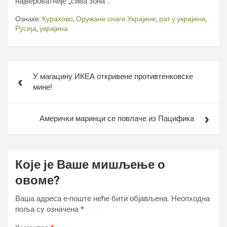
највероватније „сива зона“.
Ознаке:
Курахово
,
Оружане снаге Украјине
,
рат у украјини
,
Русија
,
украјина
Кретање
У магацину ИКЕА откривене противтенковске
чланка
мине!
Амерички маринци се повлаче из Пацифика
Које је Ваше мишљење о
овоме?
Ваша адреса е-поште неће бити објављена.
Неопходна
поља су означена
*