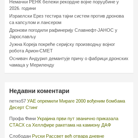
Немачки РЕНК бележи рекордне војне поруџбине у
2026. години
Израелски Ерез тестира тајни систем против дронова
са капсулом и лансером
Дронови погодили рафинерију Славнефт-ЈАНОС у
Јарослављу
Јужна Кореја покреће серијску производњу војног
робота Арион-СМЕТ
Оснивач Андурил демантује причу о фабрици дронских
чамаца у Мериленду
Недавни коментари
петко57
УАЕ опремили Мираге 2000 вођеним бомбама
Десерт Стинг
Профа Фини
Украјина први пут званично приказала
СТАСХ са Хеллфире ракетама на камиону ДАФ
Слободан
Руски Рассвет већ отвара дневне