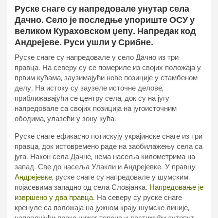
Руске снаге су напредовале унутар села
Дачно. Село је последње упориште ОСУ у
великом Кураховском џепу. Напредак код
Андрејеве. Руси ушли у Срибне.
Руске снаге су напредовале у село Дачно из три
правца. На северу су се помериле из својих положаја у
првим кућама, заузимајући нове позиције у стамбеном
делу. На истоку су заузеле источне делове,
приближавајући се центру села, док су на југу
напредовале са својих позиција на југоисточним
ободима, улазећи у зону кућа.
Руске снаге ефикасно потискују украјинске снаге из три
правца, док истовремено раде на заобилажењу села са
југа. Након села Дачне, нема насеља километрима на
запад. Све до насеља Улакли и Андрејевке. У правцу
Андрејевке
, руске снаге су напредовале у шумским
појасевима западно од села Словјанка.
Напредовање је
извршено у два правца.
На северу су руске снаге
кренуле са положаја на јужном крају шумске линије,