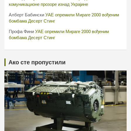
комуникационе прозоре изнад Украјине
Алберт Бабински
УАЕ опремили Мираге 2000 вођеним
бомбама Десерт Стинг
Профа Фини
УАЕ опремили Мираге 2000 вођеним
бомбама Десерт Стинг
Ако сте пропустили