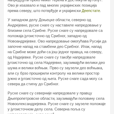
напредујући преко нижег терена и достижући аутопут.
Ово је изазвало и пад многих украјинских позиција
према северу, што потврђује и украјински
Деепстате
.
У западном делу Доњецке области, северно од
Андрејевке, руске снаге су наставиле напредовање у
близини села Срибне. Руске снаге су напредовале са
положаја југоисточно од Срибног, западно од
Новоандрејевке. Ово напредовање омогућава Русији да
започне напад на стамбени део Срибног. Ипак, напад
на Срибне може доћи са још једног правца, на северу,
од Надејевке. Руске снаге су такође напредовале
југоисточно од села Надејевке, заузимајући велики део
шума и велики воћњак. Прво су заузели део воћњака,
али су брзо проширили контролу на велики простор
јужно и југоисточно од њега. Руске снаге сада могу са
севера да стигну до Срибног.
Руске снаге су северније напредовале у правцу
Дњепропетровске области, заузимајући половину села
Новоолександрејевка. Руске снаге су заузеле положаје
у југоисточном делу села. Северна поља су