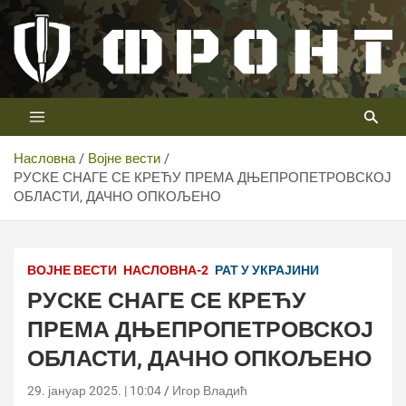
Скип
то
цонтент
Први војни канал у Србији
Телевизија ФРОНТ
Насловна
Војне вести
РУСКЕ СНАГЕ СЕ КРЕЋУ ПРЕМА ДЊЕПРОПЕТРОВСКОЈ
ОБЛАСТИ, ДАЧНО ОПКОЉЕНО
ВОЈНЕ ВЕСТИ
НАСЛОВНА-2
РАТ У УКРАЈИНИ
РУСКЕ СНАГЕ СЕ КРЕЋУ
ПРЕМА ДЊЕПРОПЕТРОВСКОЈ
ОБЛАСТИ, ДАЧНО ОПКОЉЕНО
29. јануар 2025. | 10:04
Игор Владић