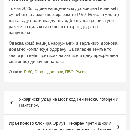
Током 2026. године на појединим дроновима Геран већ
су виђене и лажне верзије ракете Р-60. Њихова улога је
да наведу противваздушну одбрану да троши скупе
ракете на циљ који не носи стварно додатно
наоружање.
Оваква комбинација наоружаних и варљивих дронова
додатно компликује одбрану. За западне земље то
значи још већи притисак на залихе и цену пресретања
сваког појединачног налета.
Ознаке:
Р-60
,
Геран
,
дронови
,
ПВО
,
Русија
Кретање
Украјински удар на мост код Геническа, погођен и
чланка
Пантсир-С
Иран поново блокира Ормуз: Техеран прети ширим
одговором после удара на југ Либана