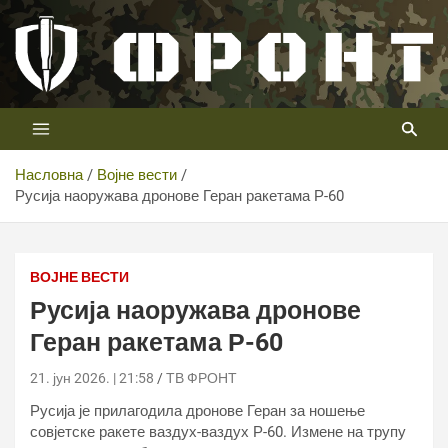
Скип
то
цонтент
Први војни канал у Србији
Телевизија ФРОНТ
Насловна
Војне вести
Русија наоружава дронове Геран ракетама Р-60
ВОЈНЕ ВЕСТИ
Русија наоружава дронове
Геран ракетама Р-60
21. јун 2026. | 21:58
ТВ ФРОНТ
Русија је прилагодила дронове Геран за ношење
совјетске ракете ваздух-ваздух Р-60. Измене на трупу