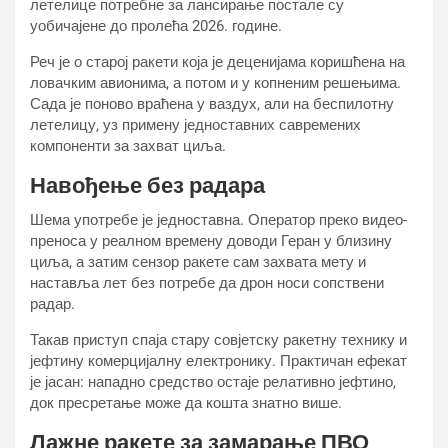
летелице потребне за лансирање постале су
уобичајене до пролећа 2026. године.
Реч је о старој ракети која је деценијама коришћена на
ловачким авионима, а потом и у копненим решењима.
Сада је поново враћена у ваздух, али на беспилотну
летелицу, уз примену једноставних савремених
компоненти за захват циља.
Навођење без радара
Шема употребе је једноставна. Оператор преко видео-
преноса у реалном времену доводи Геран у близину
циља, а затим сензор ракете сам захвата мету и
наставља лет без потребе да дрон носи сопствени
радар.
Такав приступ спаја стару совјетску ракетну технику и
јефтину комерцијалну електронику. Практичан ефекат
је јасан: нападно средство остаје релативно јефтино,
док пресретање може да кошта знатно више.
Лажне ракете за замарање ПВО