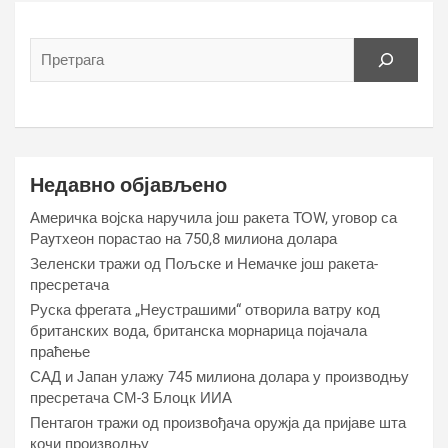
Недавно објављено
Америчка војска наручила још ракета ТОW, уговор са
Раyтхеон порастао на 750,8 милиона долара
Зеленски тражи од Пољске и Немачке још ракета-
пресретача
Руска фрегата „Неустрашими“ отворила ватру код
британских вода, британска морнарица појачала
праћење
САД и Јапан улажу 745 милиона долара у производњу
пресретача СМ-3 Блоцк ИИА
Пентагон тражи од произвођача оружја да пријаве шта
кочи производњу