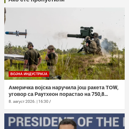
ВОЈНА ИНДУСТРИЈА
Америчка војска наручила још ракета ТОW,
уговор са Раyтхеон порастао на 750,8
милиона долара
8. август 2026. | 16:30