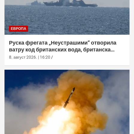
ЕВРОПА
Руска фрегата „Неустрашими“ отворила
ватру код британских вода, британска
морнарица појачала праћење
8. август 2026. | 16:20