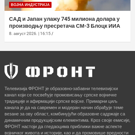
ВОЈНА ИНДУСТРИЈА
САД и Јапан улажу 745 милиона долара у
производњу пресретача СМ-3 Блоцк ИИА
8. август 2026. | 16:15
Телевизија ФРОНТ је образовно-забавни телевизијски
канал који се посвећује промовисању српске војничке
традиције и афирмацији српске војске. Примарни циљ
канала је да на савремен и модеран начин обрађује теме
везане за ову област, комбинујући образовне садржаје са
динамичним продукцијским елементима. Кроз своје емисије,
ФРОНТ настоји да гледаоцима приближи важне аспекте
војничког живота и историје, као и да промовише вредности