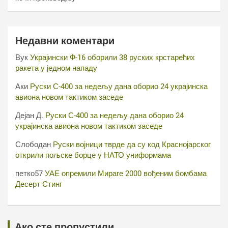
Недавни коментари
Вук
Украјински Ф-16 оборили 38 руских крстарећих
ракета у једном нападу
Аки
Руски С-400 за недељу дана оборио 24 украјинска
авиона новом тактиком заседе
Дејан Д.
Руски С-400 за недељу дана оборио 24
украјинска авиона новом тактиком заседе
Слободан
Руски војници тврде да су код Краснојарског
открили пољске борце у НАТО униформама
петко57
УАЕ опремили Мираге 2000 вођеним бомбама
Десерт Стинг
Ако сте пропустили