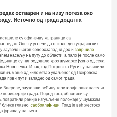
предак остварен и на низу потеза око
раду. Источно од града додатна
наставиле су офанзиву ка граници са
предак. Оне су успеле да опколе део украјинских
 су заузеле његов северозападни део и
завршиле
јвећем насељу на путу до области, а пало је после само
 јединице су напредовале кроз шумарке јужно од села
ика Новоселка. Ипак, код Покровска Руси су начинили
инович, мање од километар удаљеног од Покровска.
ада први пут и западно од самог града.
 и Зверове, заузевши већину територије ових насеља
е периферије града. Поред тога, обновили су
а, повратили раније изгубљене положаје у шумским
и” ближе главној
саобраћајници
. Град је већ жестоко
а јуришају на њега.