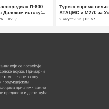
распоредила П-800
Турска спрема велик
а Далеком истоку:
АТАЦМС и М270 за Ук
н“ покрива Куриле,
6. | 10:20
9. август 2026. | 10:15
у и Чукотку
анал који се посвећује
српске војске. Примарни
е теме везане за ову
м продукцијским
ледаоцима приближи важне
ше вредности и достигнућа