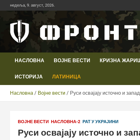
Скип
недеља, 9. август, 2026.
то
цонтент
Први војни канал у Србији
Телевизија ФРОНТ
НАСЛОВНА
ВОЈНЕ ВЕСТИ
КРИЗНА ЖАРИ
ИСТОРИЈА
ЛАТИНИЦА
Насловна
Војне вести
Руси освајају источно и запа
ВОЈНЕ ВЕСТИ
НАСЛОВНА-2
РАТ У УКРАЈИНИ
Руси освајају источно и за