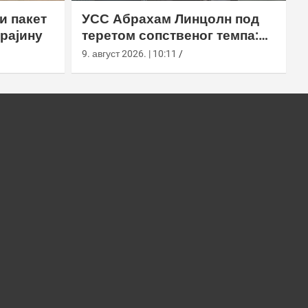
и пакет
УСС Абрахам Линцолн под
рајину
теретом сопственог темпа:
исцрпљена посада,
9. август 2026. | 10:11
проблеми са снабдевањем и
пад морала