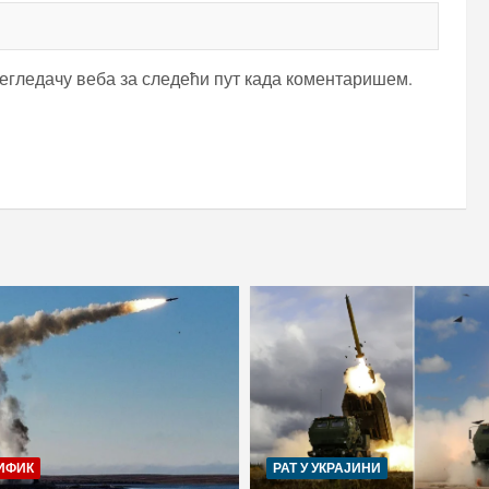
регледачу веба за следећи пут када коментаришем.
ИФИК
РАТ У УКРАЈИНИ