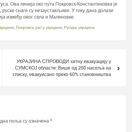
уса. Ова линија око пута Покровск-Константиновка је
 руске снаге су незаустављиве. У току дана долази
ја између овог села и Малиновке.
крајине
,
Покровск
,
рат у украјини
,
Русија
,
украјина
УКРАЈИНА СПРОВОДИ хитну евакуацију у
СУМСКОЈ области: Више од 200 насеља на
списку, евакуисано преко 60% становништва
дна поља су означена
*