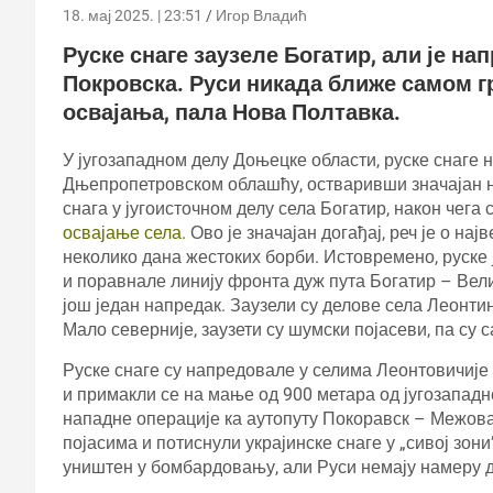
18. мај 2025. | 23:51
Игор Владић
Руске снаге заузеле Богатир, али је на
Покровска. Руси никада ближе самом г
освајања, пала Нова Полтавка.
У југозападном делу Доњецке области, руске снаге 
Дњепропетровском облашћу, остваривши значајан на
снага у југоисточном делу села Богатир, након чега
освајање села.
Ово је значајан догађај, реч је о на
неколико дана жестоких борби. Истовремено, руске
и поравнале линију фронта дуж пута Богатир – Вел
још један напредак. Заузели су делове села Леонт
Мало северније, заузети су шумски појасеви, па су с
Руске снаге су напредовале у селима Леонтовичије
и примакли се на мање од 900 метара од југозападн
нападне операције ка аутопуту Покоравск – Межов
појасима и потиснули украјинске снаге у „сивој зон
уништен у бомбардовању, али Руси немају намеру д