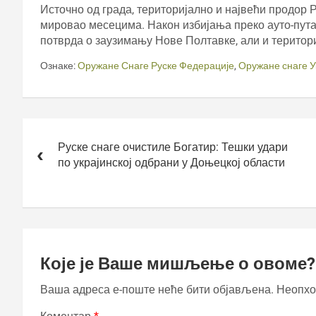
Источно од града, територијално и највећи продор Р
мировао месецима. Након избијања преко ауто-пута,
потврда о заузимању Нове Полтавке, али и територи
Ознаке:
Оружане Снаге Руске Федерације
,
Оружане снаге У
Кретање
чланка
Руске снаге очистиле Богатир: Тешки удари
по украјинској одбрани у Доњецкој области
Које је Ваше мишљење о овоме?
Ваша адреса е-поште неће бити објављена.
Неопхо