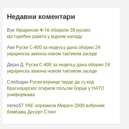
Недавни коментари
Вук
Украјински Ф-16 оборили 38 руских
крстарећих ракета у једном нападу
Аки
Руски С-400 за недељу дана оборио 24
украјинска авиона новом тактиком заседе
Дејан Д.
Руски С-400 за недељу дана оборио 24
украјинска авиона новом тактиком заседе
Слободан
Руски војници тврде да су код
Краснојарског открили пољске борце у НАТО
униформама
петко57
УАЕ опремили Мираге 2000 вођеним
бомбама Десерт Стинг