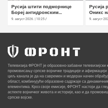
Русија штити подморнице
Русија 
Бореј антидронским
Оникс н
мрежама у бази на Камчатки
„Бастио
9. август 2026. | 10:25
9. август 202
Камчатк
Телевизија ФРОНТ је образовно-забавни телевизијски к
промовисању српске војничке традиције и афирмацији 
циљ канала је да на савремен и модеран начин обрађуј
област, комбинујући образовне садржаје са динамични
елементима. Кроз своје емисије, ФРОНТ настоји да г
аспекте војничког живота и историје, као и да промови
српске војске.