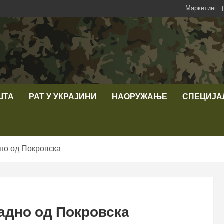
Маркетинг
ШТА
РАТ У УКРАЈИНИ
НАОРУЖАЊЕ
СПЕЦИЈА
дно од Покровска
падно од Покровска