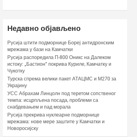
Недавно објављено
Русија штити подморнице Бореј антидронским
мрежама у бази на Камчатки
Русија распоредила П-800 Оникс на Далеком
истоку: „Бастион“ покрива Куриле, Камчатку и
Чукотку
Турска спрема велики пакет АТАЦМС и М270 за
Украјину
УСС Абрахам Линцолн под теретом сопственог
темпа: исцрпљена посада, проблеми са
снабдевањем и пад морала
Русија прекрива нуклеарне подморнице
мрежама: нове мере заштите у Камчатки и
Новоросијску