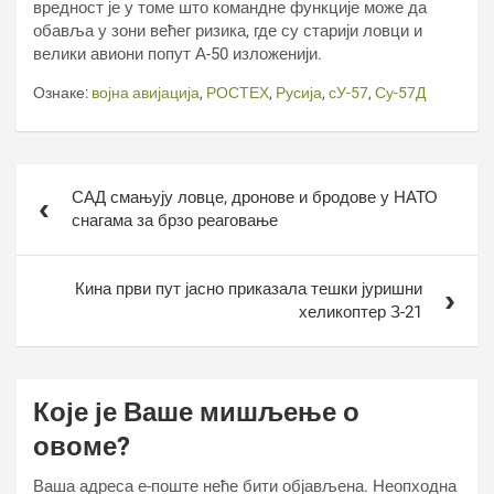
вредност је у томе што командне функције може да
обавља у зони већег ризика, где су старији ловци и
велики авиони попут А-50 изложенији.
Ознаке:
војна авијација
,
РОСТЕХ
,
Русија
,
сУ-57
,
Су-57Д
Кретање
САД смањују ловце, дронове и бродове у НАТО
чланка
снагама за брзо реаговање
Кина први пут јасно приказала тешки јуришни
хеликоптер З-21
Које је Ваше мишљење о
овоме?
Ваша адреса е-поште неће бити објављена.
Неопходна