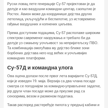
Руски ловац пете генерације Су-57 пројектован је да
делује и као ваздушни командни центар, саопштио је
Ростех. Авион може да координише дејства других
летелица, укључујући и беспилотне, уз истовремено
гађање ваздушних и копнених циљева.
Према доступним подацима, Су-57 располаже широким
спектром савременог наоружања и требало би да
делује уз смањену уочљивост за непријатељску ПВО.
Та комбинација омогућава му дејство ближе зони
борбених дејстава него код већих и уочљивијих
командних платформи.
Су-57Д и командна улога
Ова оцена долази после првог лета варијанте Су-57Д,
који је изведен 19. маја. Верзија са два члана посаде
сматра се погоднијом за командно-управљачке задатке,
јер други члан посаде може да преузме рад са
сензорима, везом и разменом података.
Такав распоред растерећује пилота у предњој кабини и