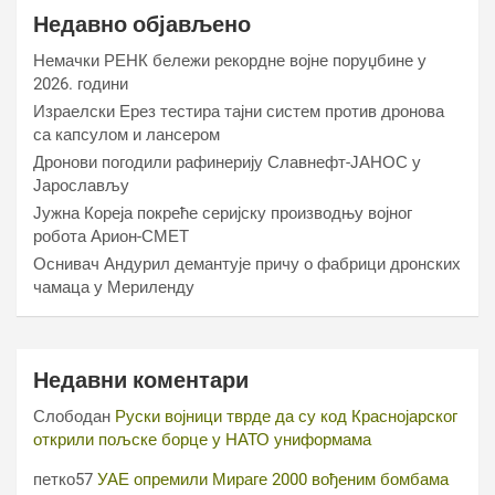
Недавно објављено
Немачки РЕНК бележи рекордне војне поруџбине у
2026. години
Израелски Ерез тестира тајни систем против дронова
са капсулом и лансером
Дронови погодили рафинерију Славнефт-ЈАНОС у
Јарослављу
Јужна Кореја покреће серијску производњу војног
робота Арион-СМЕТ
Оснивач Андурил демантује причу о фабрици дронских
чамаца у Мериленду
Недавни коментари
Слободан
Руски војници тврде да су код Краснојарског
открили пољске борце у НАТО униформама
петко57
УАЕ опремили Мираге 2000 вођеним бомбама