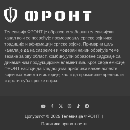
Телевизија ФРОНТ је образовно-забавни телевизијски
канал који се посвећује промовисању српске војничке
традиције и афирмацији српске војске. Примарни циљ
канала је да на савремен и модеран начин обрађује теме
везане за ову област, комбинујући образовне садржаје са
динамичним продукцијским елементима. Кроз своје емисије,
ФРОНТ настоји да гледаоцима приближи важне аспекте
војничког живота и историје, као и да промовише вредности
и достигнућа српске војске.
Цопyригхт © 2026
Телевизија ФРОНТ
Политика приватности