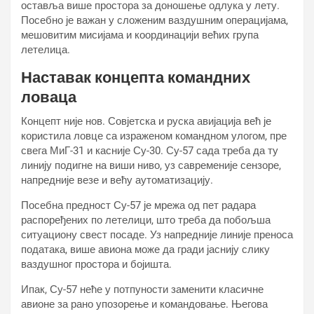
оставља више простора за доношење одлука у лету.
Посебно је важан у сложеним ваздушним операцијама,
мешовитим мисијама и координацији већих група
летелица.
Наставак концепта командних
ловаца
Концепт није нов. Совјетска и руска авијација већ је
користила ловце са израженом командном улогом, пре
свега МиГ-31 и касније Су-30. Су-57 сада треба да ту
линију подигне на виши ниво, уз савременије сензоре,
напредније везе и већу аутоматизацију.
Посебна предност Су-57 је мрежа од пет радара
распоређених по летелици, што треба да побољша
ситуациону свест посаде. Уз напредније линије преноса
података, више авиона може да гради јаснију слику
ваздушног простора и бојишта.
Ипак, Су-57 неће у потпуности заменити класичне
авионе за рано упозорење и командовање. Његова