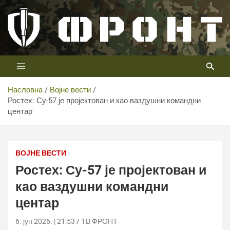
Скип
то
цонтент
Први војни канал у Србији
Телевизија ФРОНТ
Насловна
Војне вести
Ростех: Су-57 је пројектован и као ваздушни командни
центар
Ростех: Су-57 је пројектован и као ваздушни командни
центар
ВОЈНЕ ВЕСТИ
Ростех: Су-57 је пројектован и
као ваздушни командни
центар
6. јун 2026. | 21:53
ТВ ФРОНТ