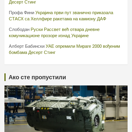
Десерт Стинг
Профа Фини
Украјина први пут званично приказала
СТАСХ са Хеллфире ракетама на камиону ДАФ
Слободан
Руски Рассвет већ отвара дневне
комуникационе прозоре изнад Украјине
Алберт Бабински
УАЕ опремили Мираге 2000 вођеним
бомбама Десерт Стинг
Ако сте пропустили