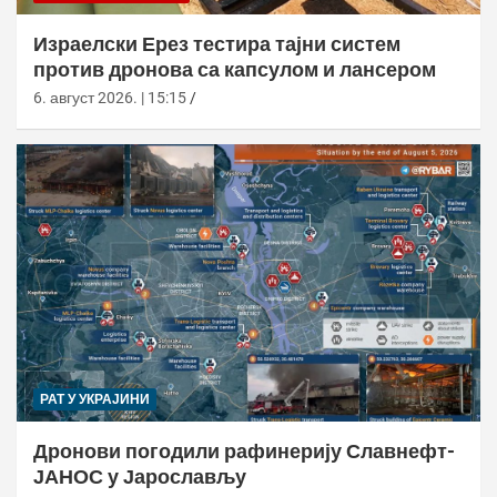
Израелски Ерез тестира тајни систем
против дронова са капсулом и лансером
6. август 2026. | 15:15
РАТ У УКРАЈИНИ
Дронови погодили рафинерију Славнефт-
ЈАНОС у Јарослављу