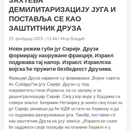
ЗАХТЕВА
ДЕМИЛИТАРИЗАЦИЈУ ЈУГА И
ПОСТАВЉА СЕ КАО
ЗАШТИТНИК ДРУЗА
25. фебруар 2025. | 12:44
Игор Владић
Нови режим губи југ Сирије. Друзи
формирају наоружане фракције, Израел
подржава тај напор. Израел: Израелска
војска ће пружити безбедност Друзима.
Фракције Друза најавиле су формирање „Војног савета
Ас-Сувајда“на југу Сирије. Друзи су под
покровитељством Израела, па се залажу и за
децентрализацију Сирије. Свој узор виде у Крудима са
севера земље. Бенјамин Нетанјаху је изнео свој план за
југ Сирије, рекавши да ће ИДФ остати на Хермону и да
се подржава разоружавање југа. Такође, поставио се
као заштитник Друза на југу земље. „Израелске снаге
ће задржати своје позиције на планини
Хермон
и у