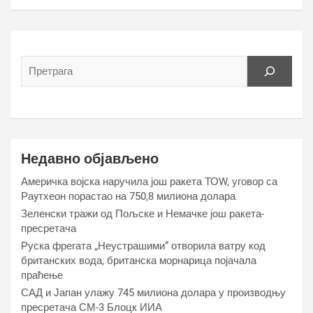
Недавно објављено
Америчка војска наручила још ракета ТОW, уговор са
Раyтхеон порастао на 750,8 милиона долара
Зеленски тражи од Пољске и Немачке још ракета-
пресретача
Руска фрегата „Неустрашими“ отворила ватру код
британских вода, британска морнарица појачала
праћење
САД и Јапан улажу 745 милиона долара у производњу
пресретача СМ-3 Блоцк ИИА