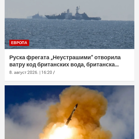
ЕВРОПА
Руска фрегата „Неустрашими“ отворила
ватру код британских вода, британска
морнарица појачала праћење
8. август 2026. | 16:20