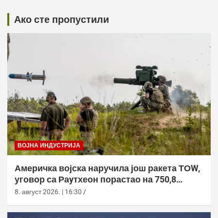
Ако сте пропустили
ВОЈНА ИНДУСТРИЈА
Америчка војска наручила још ракета ТОW,
уговор са Раyтхеон порастао на 750,8
милиона долара
8. август 2026. | 16:30