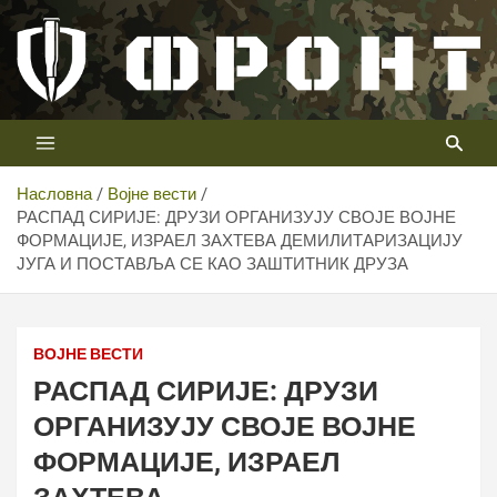
Скип
то
цонтент
Први војни канал у Србији
Телевизија ФРОНТ
Насловна
Војне вести
РАСПАД СИРИЈЕ: ДРУЗИ ОРГАНИЗУЈУ СВОЈЕ ВОЈНЕ
ФОРМАЦИЈЕ, ИЗРАЕЛ ЗАХТЕВА ДЕМИЛИТАРИЗАЦИЈУ
ЈУГА И ПОСТАВЉА СЕ КАО ЗАШТИТНИК ДРУЗА
ВОЈНЕ ВЕСТИ
РАСПАД СИРИЈЕ: ДРУЗИ
ОРГАНИЗУЈУ СВОЈЕ ВОЈНЕ
ФОРМАЦИЈЕ, ИЗРАЕЛ