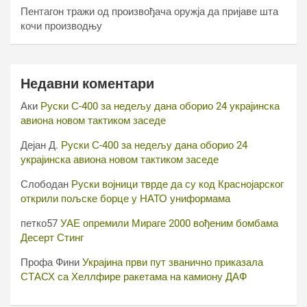
Пентагон тражи од произвођача оружја да пријаве шта
кочи производњу
Недавни коментари
Аки
Руски С-400 за недељу дана оборио 24 украјинска
авиона новом тактиком заседе
Дејан Д.
Руски С-400 за недељу дана оборио 24
украјинска авиона новом тактиком заседе
Слободан
Руски војници тврде да су код Краснојарског
открили пољске борце у НАТО униформама
петко57
УАЕ опремили Мираге 2000 вођеним бомбама
Десерт Стинг
Профа Фини
Украјина први пут званично приказала
СТАСХ са Хеллфире ракетама на камиону ДАФ