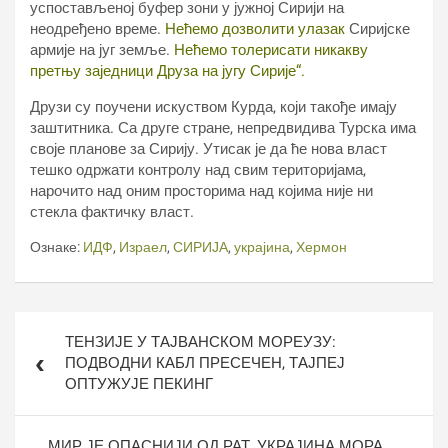
успостављеној буфер зони у јужној Сирији на
неодређено време.
Нећемо дозволити улазак
Сиријске
армије на југ земље.
Нећемо толерисати никакву
претњу заједници Друза на југу Сирије“.
Друзи су поучени искуством Курда, који такође имају
заштитника. Са друге стране, непредвидива Турска има
своје планове за Сирију. Утисак је да ће нова власт
тешко одржати контролу над свим територијама,
нарочито над оним просторима над којима није ни
стекла фактичку власт.
Ознаке:
ИДФ
,
Израел
,
СИРИЈА
,
украјина
,
Хермон
Кретање
ТЕНЗИЈЕ У ТАЈВАНСКОМ МОРЕУЗУ:
чланка
ПОДВОДНИ КАБЛ ПРЕСЕЧЕН, ТАЈПЕЈ
ОПТУЖУЈЕ ПЕКИНГ
МИР ЈЕ ОПАСНИЈИ ОД РАТ, УКРАЈИНА МОРА