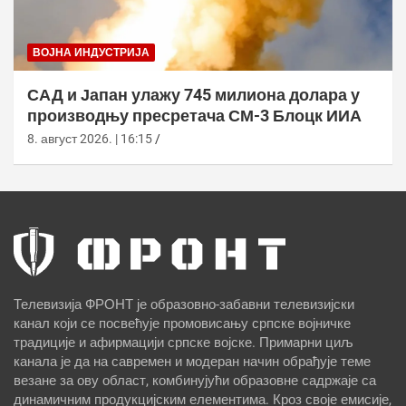
ВОЈНА ИНДУСТРИЈА
САД и Јапан улажу 745 милиона долара у
производњу пресретача СМ-3 Блоцк ИИА
8. август 2026. | 16:15
Телевизија ФРОНТ је образовно-забавни телевизијски
канал који се посвећује промовисању српске војничке
традиције и афирмацији српске војске. Примарни циљ
канала је да на савремен и модеран начин обрађује теме
везане за ову област, комбинујући образовне садржаје са
динамичним продукцијским елементима. Кроз своје емисије,