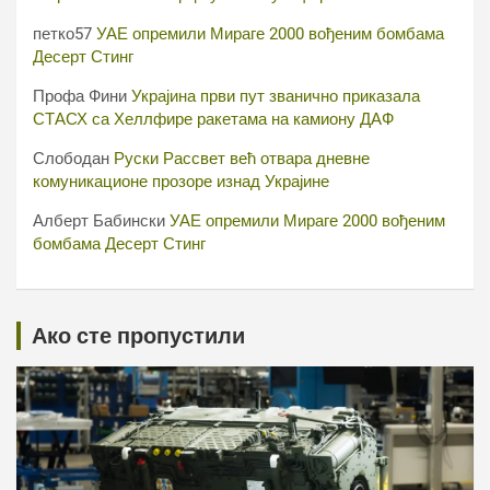
петко57
УАЕ опремили Мираге 2000 вођеним бомбама
Десерт Стинг
Профа Фини
Украјина први пут званично приказала
СТАСХ са Хеллфире ракетама на камиону ДАФ
Слободан
Руски Рассвет већ отвара дневне
комуникационе прозоре изнад Украјине
Алберт Бабински
УАЕ опремили Мираге 2000 вођеним
бомбама Десерт Стинг
Ако сте пропустили