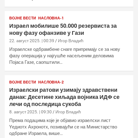
ВОЈНЕ ВЕСТИ
НАСЛОВНА-1
Израел мобилише 50.000 резервиста за
нову фазу офанзиве у Гази
22. август 2025. | 00:39
Игор Владић
Израелске одбрамбене снаге припремају се за нову
фазу операција у најгушће насељеним деловима
Појаса Газе, саопштили…
ВОЈНЕ ВЕСТИ
НАСЛОВНА-2
Израелски ратови узимају здравствени
данак: Десетине хиљада војника ИДФ се
лечи од последица сукоба
8. август 2025. | 09:30
Игор Владић
Према подацима које је објавио израелски лист
Yедиотх Ахронотх, позивајући се на Министарство
одбране Израела, више…