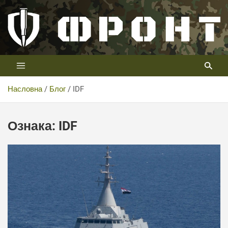
Скип
то
цонтент
Први војни канал у Србији
Телевизија ФРОНТ
Насловна
Блог
IDF
Ознака:
IDF