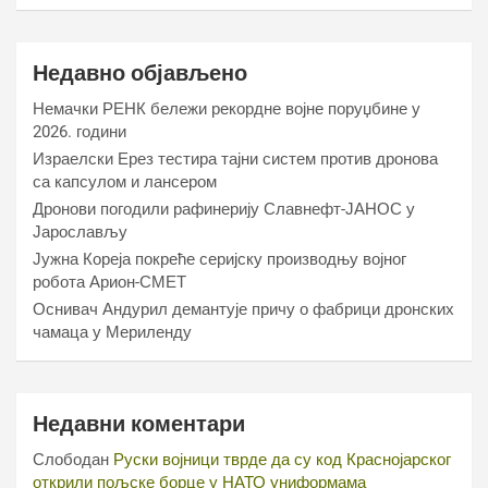
Недавно објављено
Немачки РЕНК бележи рекордне војне поруџбине у
2026. години
Израелски Ерез тестира тајни систем против дронова
са капсулом и лансером
Дронови погодили рафинерију Славнефт-ЈАНОС у
Јарослављу
Јужна Кореја покреће серијску производњу војног
робота Арион-СМЕТ
Оснивач Андурил демантује причу о фабрици дронских
чамаца у Мериленду
Недавни коментари
Слободан
Руски војници тврде да су код Краснојарског
открили пољске борце у НАТО униформама