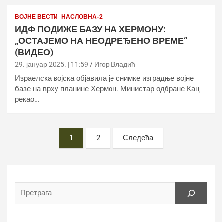
ВОЈНЕ ВЕСТИ
НАСЛОВНА-2
ИДФ ПОДИЖЕ БАЗУ НА ХЕРМОНУ:
„ОСТАЈЕМО НА НЕОДРЕЂЕНО ВРЕМЕ“
(ВИДЕО)
29. јануар 2025. | 11:59
Игор Владић
Израелска војска објавила је снимке изградње војне
базе на врху планине Хермон. Министар одбране Кац
рекао…
Постс
1
2
Следећа
пагинатион