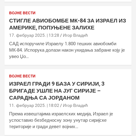
ВОЈНЕ ВЕСТИ
СТИГЛЕ АВИОБОМБЕ МК-84 ЗА ИЗРАЕЛ ИЗ
АМЕРИКЕ, ПОПУЊЕНЕ ЗАЛИХЕ
17. фебруар 2025. | 13:28
Игор Владић
САД испоручиле Израелу 1.800 тешких авиобомби
МК-84. Испорука долази након укидања забране коју је
увео Џо…
ВОЈНЕ ВЕСТИ
ИЗРАЕЛ ГРАДИ 9 БАЗА У СИРИЈИ, 3
БРИГАДЕ УШЛЕ НА ЈУГ СИРИЈЕ –
САРАДЊА СА ЈОРДАНОМ
11. фебруар 2025. | 18:02
Игор Владић
Према извештајима израелских медија, Израел је
успоставио безбедносну зону унутар сиријске
територије и гради девет војних…