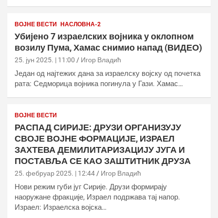
ВОЈНЕ ВЕСТИ
НАСЛОВНА-2
Убијено 7 израелских војника у оклопном
возилу Пума, Хамас снимио напад (ВИДЕО)
25. јун 2025. | 11:00
Игор Владић
Један од најтежих дана за израелску војску од почетка
рата: Седморица војника погинула у Гази. Хамас…
ВОЈНЕ ВЕСТИ
РАСПАД СИРИЈЕ: ДРУЗИ ОРГАНИЗУЈУ
СВОЈЕ ВОЈНЕ ФОРМАЦИЈЕ, ИЗРАЕЛ
ЗАХТЕВА ДЕМИЛИТАРИЗАЦИЈУ ЈУГА И
ПОСТАВЉА СЕ КАО ЗАШТИТНИК ДРУЗА
25. фебруар 2025. | 12:44
Игор Владић
Нови режим губи југ Сирије. Друзи формирају
наоружане фракције, Израел подржава тај напор.
Израел: Израелска војска…