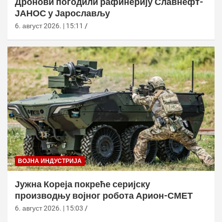
Дронови погодили рафинерију Славнефт-
ЈАНОС у Јарослављу
6. август 2026. | 15:11
ВОЈНА ИНДУСТРИЈА
Јужна Кореја покреће серијску
производњу војног робота Арион-СМЕТ
6. август 2026. | 15:03