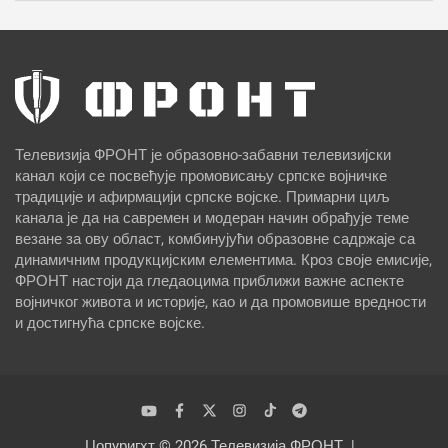
Телевизија ФРОНТ је образовно-забавни телевизијски
канал који се посвећује промовисању српске војничке
традиције и афирмацији српске војске. Примарни циљ
канала је да на савремен и модеран начин обрађује теме
везане за ову област, комбинујући образовне садржаје са
динамичним продукцијским елементима. Кроз своје емисије,
ФРОНТ настоји да гледаоцима приближи важне аспекте
војничког живота и историје, као и да промовише вредности
и достигнућа српске војске.
Цопyригхт © 2026
Телевизија ФРОНТ