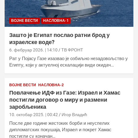
ВОЈНЕ ВЕСТИ
НАСЛОВНА-1
Зашто је Египат послао ратни брод у
израелске воде?
6. фебруар 2026. | 14:10
ТВ ФРОНТ
Рат у Појасу Газе изазвао је озбиљно незадовољство у
Египту, који у актуелној ескалацији види окидач…
ВОЈНЕ ВЕСТИ
НАСЛОВНА-2
Повлачење ИДФ из Газе: Израел и Хамас
постигли договор о миру и размени
заробљеника
10. октобар 2025. | 00:42
Игор Владић
После две године жестоких борби и неуспелих
дипломатских покушаја, Израел и покрет Хамас
постигли су коначан…