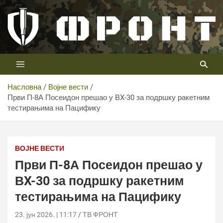
Скип
то
цонтент
Први војни канал у Србији
Телевизија ФРОНТ
Насловна
Војне вести
Први П-8А Посеидон прешао у ВX-30 за подршку ракетним
тестирањима на Пацифику
Први П-8А Посеидон прешао у ВX-30 за подршку
ракетним тестирањима на Пацифику
ВОЈНЕ ВЕСТИ
Први П-8А Посеидон прешао у
ВX-30 за подршку ракетним
тестирањима на Пацифику
23. јун 2026. | 11:17
ТВ ФРОНТ