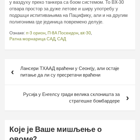
у ваздуху преко танкера са боом системом. То ВX-30
отвара простор за дуже летове и ширу употребу у
подршци испитивањима на Пацифику, али и на другим
полигонима где јединица повремено делује.
Ознаке:
п-3 орион
,
П-8А Посеидон
,
вx-30
,
Ратна морнарица САД
,
САД
Кретање
Лансери ТХААД враћени у Сеонгју, али остаје
чланка
питање да ли су пресретачи враћени
Русија у Енгелсу гради велика склоништа за
стратешке бомбардере
Које је Ваше мишљење о
овоме?