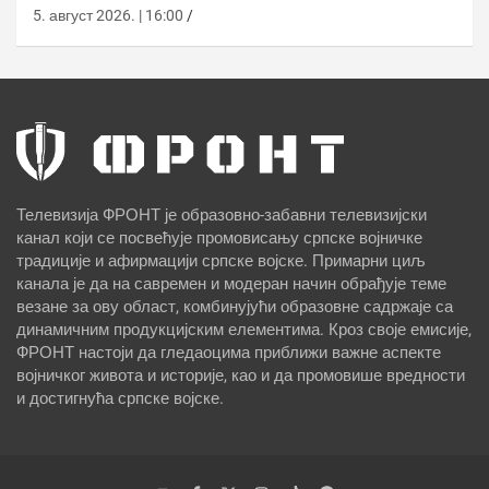
дронова
5. август 2026. | 16:00
Телевизија ФРОНТ је образовно-забавни телевизијски
канал који се посвећује промовисању српске војничке
традиције и афирмацији српске војске. Примарни циљ
канала је да на савремен и модеран начин обрађује теме
везане за ову област, комбинујући образовне садржаје са
динамичним продукцијским елементима. Кроз своје емисије,
ФРОНТ настоји да гледаоцима приближи важне аспекте
војничког живота и историје, као и да промовише вредности
и достигнућа српске војске.