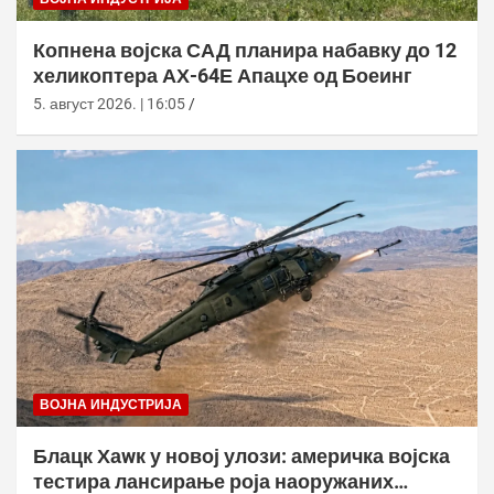
Копнена војска САД планира набавку до 12
хеликоптера АХ-64Е Апацхе од Боеинг
5. август 2026. | 16:05
ВОЈНА ИНДУСТРИЈА
Блацк Хаwк у новој улози: америчка војска
тестира лансирање роја наоружаних