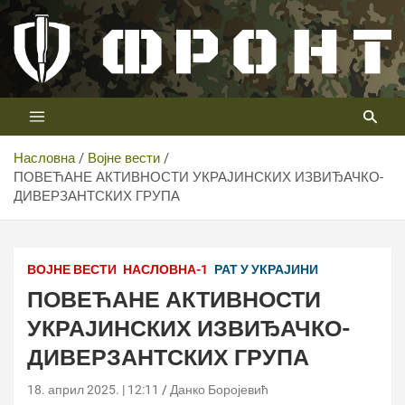
Скип
то
цонтент
Први војни канал у Србији
Телевизија ФРОНТ
Насловна
Војне вести
ПОВЕЋАНЕ АКТИВНОСТИ УКРАЈИНСКИХ ИЗВИЂАЧКО-
ДИВЕРЗАНТСКИХ ГРУПА
ВОЈНЕ ВЕСТИ
НАСЛОВНА-1
РАТ У УКРАЈИНИ
ПОВЕЋАНЕ АКТИВНОСТИ
УКРАЈИНСКИХ ИЗВИЂАЧКО-
ДИВЕРЗАНТСКИХ ГРУПА
18. април 2025. | 12:11
Данко Боројевић