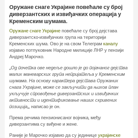
Оружане снаге Украјине повећале су број
диверзантских и извиђачких операција у
Кременским шумама.
Оружане снаге Украјине
повећале су број дејстава
диверзантско-извиђачких група на територији
Кременских шума. Ово је на свом Телеграм
каналу
изјавио потпуковник Народне милиције ЛНР у пензији
Андреј Марочко.
„Од почетка ове недеље дошло је до појачаног дејства
малих маневарских група непријатеља у Кременским
шумама. На основу карактера дејстава Оружаних
снага Украјине, може се закључити да њихов план
укључује спровођење диверзантских и извиђачких
активности и идентификовање наших скривених
позиција
„, написао је он.
Према речима пензионисаног војника, међу
диверзантима су виђене и жене.
Раније је Марочко изјавио да су јединице
украјинске