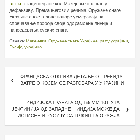
војске
стациониране код Макејевке прешле у
дефанзиву. Према његовим речима, Оружане снаге
Украјине своје главне напоре усмеравају на
спречавање пробоја своје одбрамбене линије и
напредовања руских снага.
Ознаке:
Макејевка
,
Оружане снаге Украјине
,
рат у украјини
,
Русија
,
украјина
Кретање
ФРАНЦУСКА ОТКРИВА ДЕТАЉЕ О ПРЕКИДУ
чланка
ВАТРЕ О КОЈЕМ СЕ РАЗГОВАРА У УКРАЈИНИ
ИНДИЈСКА ГРАНАТА ОД 155 ММ 10 ПУТА
ЈЕФТИНИЈА ОД ЗАПАДНЕ – ИНДИЈА МОЖЕ ДА
ИСТИСНЕ И РУСИЈУ СА ТРЖИШТА ОРУЖЈА