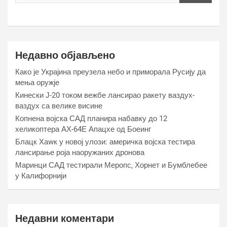
Недавно објављено
Како је Украјина преузела небо и приморала Русију да
мења оружје
Кинески Ј-20 током вежбе лансирао ракету ваздух-
ваздух са велике висине
Копнена војска САД планира набавку до 12
хеликоптера АХ-64Е Апацхе од Боеинг
Блацк Хаwк у новој улози: америчка војска тестира
лансирање роја наоружаних дронова
Маринци САД тестирали Меропс, Хорнет и Бумблебее
у Калифорнији
Недавни коментари