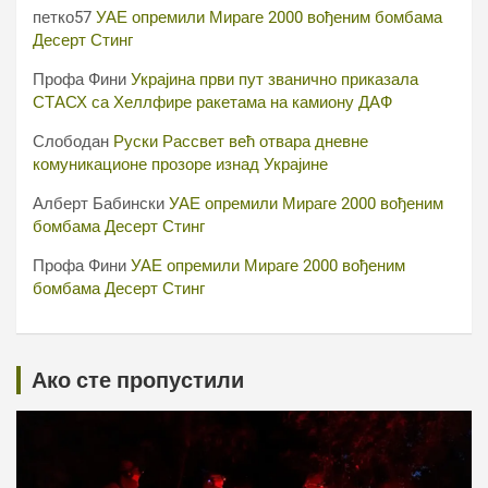
петко57
УАЕ опремили Мираге 2000 вођеним бомбама
Десерт Стинг
Профа Фини
Украјина први пут званично приказала
СТАСХ са Хеллфире ракетама на камиону ДАФ
Слободан
Руски Рассвет већ отвара дневне
комуникационе прозоре изнад Украјине
Алберт Бабински
УАЕ опремили Мираге 2000 вођеним
бомбама Десерт Стинг
Профа Фини
УАЕ опремили Мираге 2000 вођеним
бомбама Десерт Стинг
Ако сте пропустили