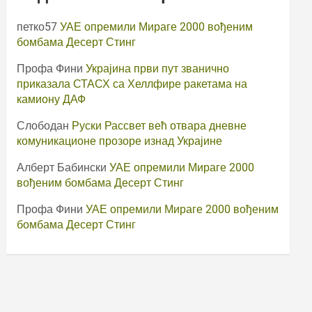
петко57
УАЕ опремили Мираге 2000 вођеним
бомбама Десерт Стинг
Профа Фини
Украјина први пут званично
приказала СТАСХ са Хеллфире ракетама на
камиону ДАФ
Слободан
Руски Рассвет већ отвара дневне
комуникационе прозоре изнад Украјине
Алберт Бабински
УАЕ опремили Мираге 2000
вођеним бомбама Десерт Стинг
Профа Фини
УАЕ опремили Мираге 2000 вођеним
бомбама Десерт Стинг