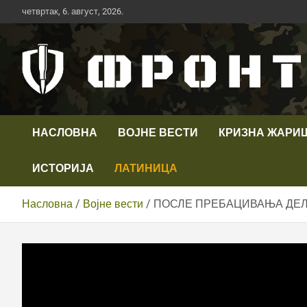
Скип
четвртак, 6. август, 2026.
то
цонтент
Први војни канал у Србији
Телевизија ФРОНТ
НАСЛОВНА
ВОЈНЕ ВЕСТИ
КРИЗНА ЖАРИ
ИСТОРИЈА
ЛАТИНИЦА
Насловна
Војне вести
ПОСЛЕ ПРЕБАЦИВАЊА ДЕЛА