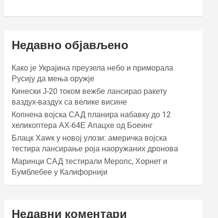
Недавно објављено
Како је Украјина преузела небо и приморала
Русију да мења оружје
Кинески Ј-20 током вежбе лансирао ракету
ваздух-ваздух са велике висине
Копнена војска САД планира набавку до 12
хеликоптера АХ-64Е Апацхе од Боеинг
Блацк Хаwк у новој улози: америчка војска
тестира лансирање роја наоружаних дронова
Маринци САД тестирали Меропс, Хорнет и
Бумблебее у Калифорнији
Недавни коментари