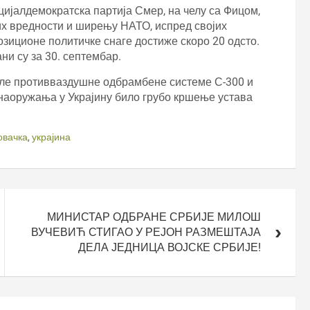
јалдемократска партија Смер, на челу са Фицом,
их вредности и ширењу НАТО, испред својих
позиционе политичке снаге достиже скоро 20 одсто.
и су за 30. септембар.
иле противваздушне одбрамбене системе С-300 и
 наоружања у Украјину било грубо кршење устава
овачка
,
украјина
МИНИСТАР ОДБРАНЕ СРБИЈЕ МИЛОШ
ВУЧЕВИЋ СТИГАО У РЕЈОН РАЗМЕШТАЈА
ДЕЛА ЈЕДНИЦА ВОЈСКЕ СРБИЈЕ!