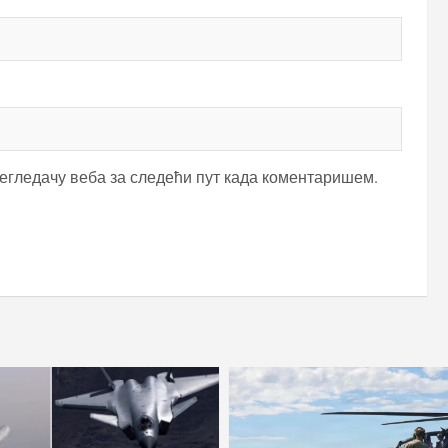
регледачу веба за следећи пут када коментаришем.