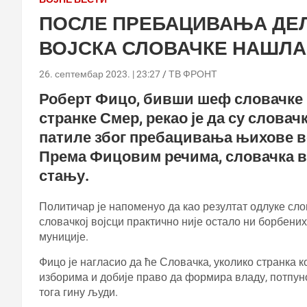
ПОСЛЕ ПРЕБАЦИВАЊА ДЕЛА
ВОЈСКА СЛОВАЧКЕ НАШЛА
26. септембар 2023. | 23:27
ТВ ФРОНТ
Роберт Фицо, бивши шеф словачке 
странке Смер, рекао је да су словач
патиле због пребацивања њихове во
Према Фицовим речима, словачка во
стању.
Политичар је напоменуо да као резултат одлуке сло
словачкој војсци практично није остало ни борбени
муниције.
Фицо је нагласио да ће Словачка, уколико странка 
изборима и добије право да формира владу, потпуно
тога гину људи.