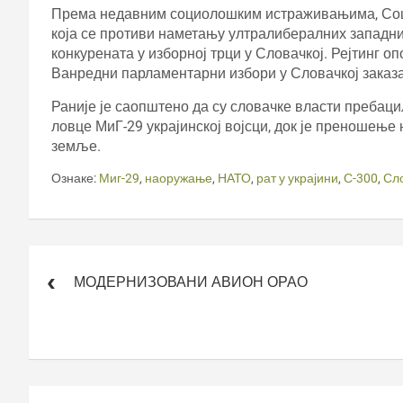
Према недавним социолошким истраживањима, Соци
која се противи наметању ултралибералних западн
конкурената у изборној трци у Словачкој. Рејтинг о
Ванредни парламентарни избори у Словачкој заказан
Раније је саопштено да су словачке власти пребац
ловце МиГ-29 украјинској војсци, док је преношење
земље.
Ознаке:
Миг-29
,
наоружање
,
НАТО
,
рат у украјини
,
С-300
,
Сл
Кретање
чланка
МОДЕРНИЗОВАНИ АВИОН ОРАО