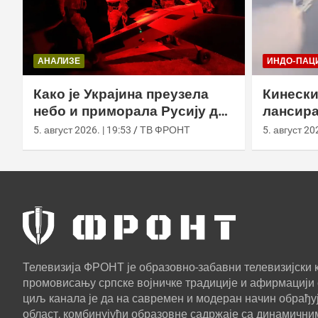
АНАЛИЗЕ
ИНДО-ПАЦ
Како је Украјина преузела
Кинески
небо и приморала Русију да
лансира
мења оружје
ваздух 
5. август 2026. | 19:53
ТВ ФРОНТ
5. август 202
Телевизија ФРОНТ је образовно-забавни телевизијски к
промовисању српске војничке традиције и афирмацији 
циљ канала је да на савремен и модеран начин обрађуј
област, комбинујући образовне садржаје са динамични