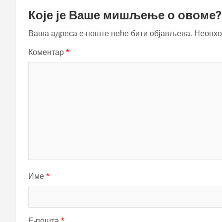
Које је Ваше мишљење о овоме?
Ваша адреса е-поште неће бити објављена.
Неопхо
Коментар
*
Име
*
Е-пошта
*