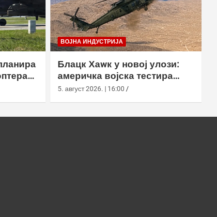
ВОЈНА ИНДУСТРИЈА
планира
Блацк Хаwк у новој улози:
оптера
америчка војска тестира
еинг
лансирање роја наоружаних
5. август 2026. | 16:00
дронова