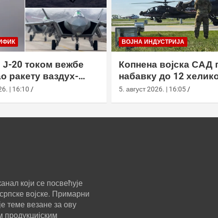
ИФИК
ВОЈНА ИНДУСТРИЈА
 Ј-20 током вежбе
Копнена војска САД 
о ракету ваздух-
набавку до 12 хелик
са велике висине
АХ-64Е Апацхе од Бо
6. | 16:10
5. август 2026. | 16:05
анал који се посвећује
српске војске. Примарни
е теме везане за ову
м продукцијским