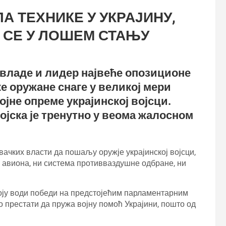
 ТЕХНИКЕ У УКРАЈИНУ,
 СЕ У ЛОШЕМ СТАЊУ
владе и лидер највеће опозиционе
ке оружане снаге у великој мери
јне опреме украјинској војсци.
јска је тренутно у веома жалосном
вачких власти да пошаљу оружје украјинској војсци,
х авиона, ни система противваздушне одбране, ни
коју води победи на предстојећим парламентарним
 престати да пружа војну помоћ Украјини, пошто од