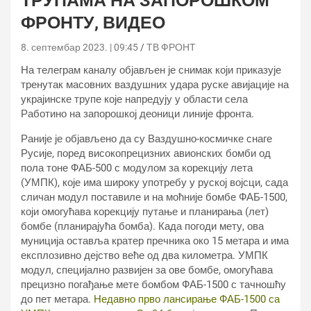
ТРУПАМА НА ЗАПОРОШКОМ
ФРОНТУ, ВИДЕО
8. септембар 2023. | 09:45
ТВ ФРОНТ
На телеграм каналу објављен је снимак који приказује
тренутак масовних ваздушних удара руске авијације на
украјинске трупе које напредују у области села
Работино на запорошкој деоници линије фронта.
Раније је објављено да су Ваздушно-космичке снаге
Русије, поред високопрецизних авионских бомби од
пола тоне ФАБ-500 с модулом за корекцију лета
(УМПК), које има широку употребу у руској војсци, сада
сличан модул поставиле и на моћније бомбе ФАБ-1500,
који омогућава корекцију путање и планирања (лет)
бомбе (планирајућа бомба). Када погоди мету, ова
муниција оставља кратер пречника око 15 метара и има
експлозивно дејство веће од два километра. УМПК
модул, специјално развијен за ове бомбе, омогућава
прецизно погађање мете бомбом ФАБ-1500 с тачношћу
до пет метара.
Недавно прво лансирање ФАБ-1500 са