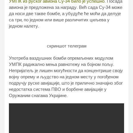
УМПК из руског авиона Су-34 било је успешно.
Посада
авиона је предложена за награду. Већ сада Су-34 може
да носи две такве бомбе, а убудуће ће моћи да делује
са три, по једном или више различитих циљева у
једном налету.
скриншот телеграм
Употреба ваздушних бомби опремљених модулом
УМПК радикално мења равнотежу на бојном пољу.
Непријатељ је лишен могућности да концентрише своју
војну опрему и људство на једном месту у погођеном
подручју руске авијације, што је прилично значајно због
недостатка система ПВО и борбене авијације у
Оружаним снагама Украјине.