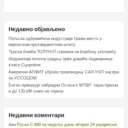
Недавно објављено
Пољска одбрамбена индустрија тражи место у
европском противракетном штиту
Турска бомба ТОЛУН-П спремна за борбену употребу
Индонезија почела градњу прве домаће подморнице
класе Сцорпèне
Амерички АПФИТ убрзао производњу САЛ-УХП ласера
за УССОЦОМ
Еатон приказује хибридни Осхкосх МТВР: тиши прилаз
и до 120 кW снаге на терену
Недавни коментари
Аки
Руски С-400 за недељу дана оборио 24 украјинска