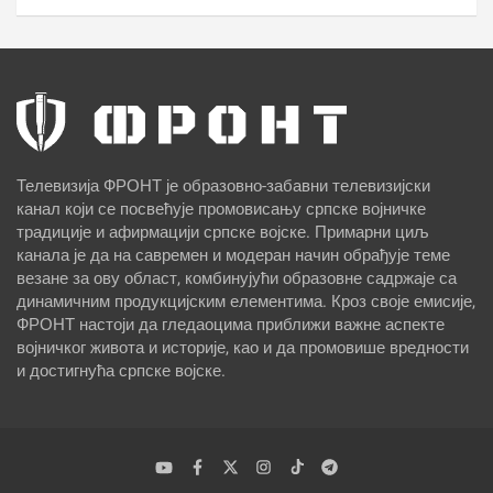
Телевизија ФРОНТ је образовно-забавни телевизијски
канал који се посвећује промовисању српске војничке
традиције и афирмацији српске војске. Примарни циљ
канала је да на савремен и модеран начин обрађује теме
везане за ову област, комбинујући образовне садржаје са
динамичним продукцијским елементима. Кроз своје емисије,
ФРОНТ настоји да гледаоцима приближи важне аспекте
војничког живота и историје, као и да промовише вредности
и достигнућа српске војске.