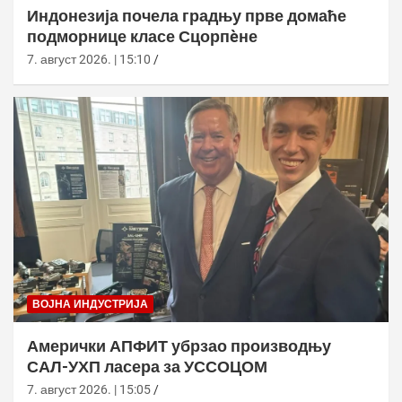
Индонезија почела градњу прве домаће
подморнице класе Сцорпèне
7. август 2026. | 15:10
ВОЈНА ИНДУСТРИЈА
Амерички АПФИТ убрзао производњу
САЛ-УХП ласера за УССОЦОМ
7. август 2026. | 15:05