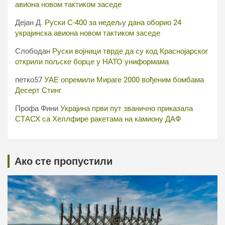
авиона новом тактиком заседе
Дејан Д.
Руски С-400 за недељу дана оборио 24
украјинска авиона новом тактиком заседе
Слободан
Руски војници тврде да су код Краснојарског
открили пољске борце у НАТО униформама
петко57
УАЕ опремили Мираге 2000 вођеним бомбама
Десерт Стинг
Профа Фини
Украјина први пут званично приказала
СТАСХ са Хеллфире ракетама на камиону ДАФ
Ако сте пропустили