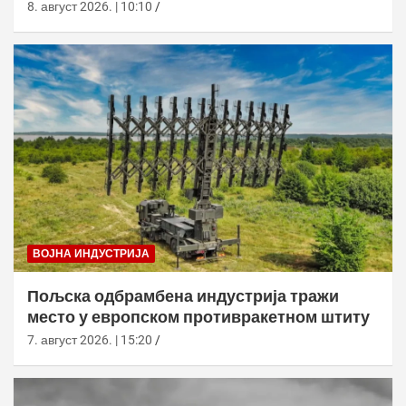
оперативна употреба тек 2029.
8. август 2026. | 10:10
ВОЈНА ИНДУСТРИЈА
Пољска одбрамбена индустрија тражи
место у европском противракетном штиту
7. август 2026. | 15:20