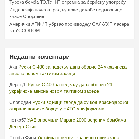
Турска бомба ТОЛУН-П спремна за борбену употребу
Индонезија почела градњу прве домаће подморнице
класе Сцорпèне
Амерички АПФИТ убрзао производњу САЛ-УХП ласера
за УССОЦОМ
Недавни коментари
Аки
Руски С-400 за недељу дана оборио 24 украјинска
авиона новом тактиком заседе
Дејан Д.
Руски С-400 за недељу дана оборио 24
украјинска авиона новом тактиком заседе
Слободан
Руски војници тврде да су код Краснојарског
открили пољске борце у НАТО униформама
петко57
УАЕ опремили Мираге 2000 вођеним бомбама
Десерт Стинг
Профа Фини
Украјина први пут званично приказала