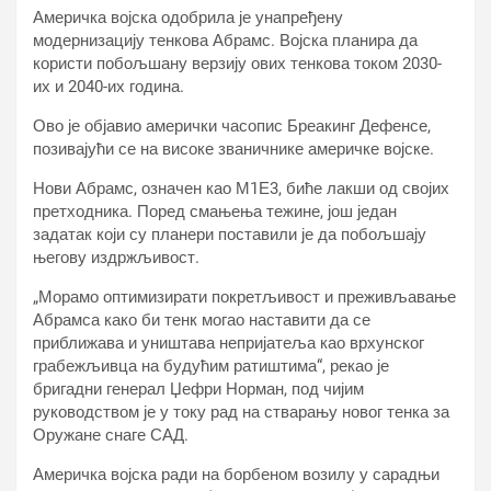
Америчка војска одобрила је унапређену
модернизацију тенкова Абрамс. Војска планира да
користи побољшану верзију ових тенкова током 2030-
их и 2040-их година.
Ово је објавио амерички часопис Бреакинг Дефенсе,
позивајући се на високе званичнике америчке војске.
Нови Абрамс, означен као М1Е3, биће лакши од својих
претходника. Поред смањења тежине, још један
задатак који су планери поставили је да побољшају
његову издржљивост.
„Морамо оптимизирати покретљивост и преживљавање
Абрамса како би тенк могао наставити да се
приближава и уништава непријатеља као врхунског
грабежљивца на будућим ратиштима“, рекао је
бригадни генерал Џефри Норман, под чијим
руководством је у току рад на стварању новог тенка за
Оружане снаге САД.
Америчка војска ради на борбеном возилу у сарадњи