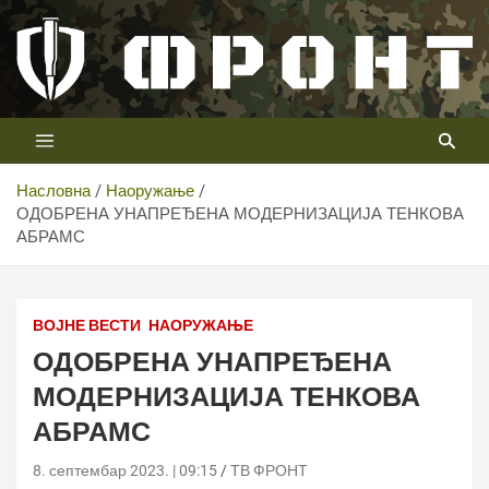
Скип
то
цонтент
Први војни канал у Србији
Телевизија ФРОНТ
Насловна
Наоружање
ОДОБРЕНА УНАПРЕЂЕНА МОДЕРНИЗАЦИЈА ТЕНКОВА
АБРАМС
ВОЈНЕ ВЕСТИ
НАОРУЖАЊЕ
ОДОБРЕНА УНАПРЕЂЕНА
МОДЕРНИЗАЦИЈА ТЕНКОВА
АБРАМС
8. септембар 2023. | 09:15
ТВ ФРОНТ