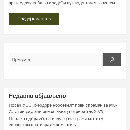
прегледачу веба за следећи пут када коментаришем.
Недавно објављено
Носач УСС Тхеодоре Роосевелт први спреман за МQ-
25 Стинграy, али оперативна употреба тек 2029.
Пољска одбрамбена индустрија тражи место у
европском противракетном штиту