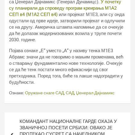
са Џенерал Дајнамикс (Генерал Дyнамицс).
У почетку
су планирали да спроведу програм креирања М1А2
СЕП в4 (М1А2 СЕП в4)
или пројекат М1Е3, али су онда
одустали од прве идеје, затворили пројекат и одлучили
се на другу. Америчка штампа напомиње да се очекује
да ће долазак модернизованих возила у трупе почети
2030. године.
Појава ознаке „Е“ уместо „А“ у називу тенка М1Е3
Абрамс значи да не говоримо о мањим променама, већ
о стварању фундаментално нове технологије. Очекује
се да ће тенк постати много ефикаснији од свог
претходника. Поред тога, биће га лакше надоградити у
будућности.
Ознаке:
Оружане снаге САД
,
САД
,
Џенерал Дајнамикс
Кретање
КОМАНДАНТ НАЦИОНАЛНЕ ГАРДЕ ОХАЈА У
чланка
ЗВАНИЧНОЈ ПОСЕТИ СРБИЈИ: ОВАКО ЈЕ
ПРОТЕКАО СУСРЕТ СА НАЧЕЛНИКОМ