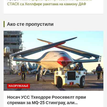
СТАСХ са Хеллфире ракетама на камиону ДАФ
Ако сте пропустили
НАОРУЖАЊЕ
Носач УСС Тхеодоре Роосевелт први
спреман за МQ-25 Стинграy, али