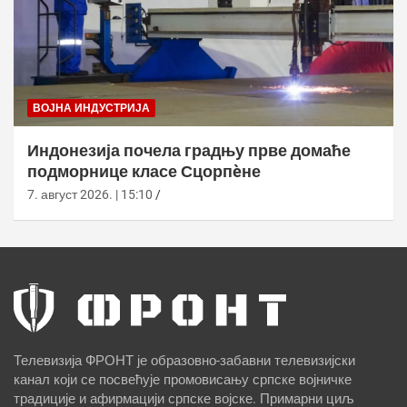
ВОЈНА ИНДУСТРИЈА
Индонезија почела градњу прве домаће
подморнице класе Сцорпèне
7. август 2026. | 15:10
Телевизија ФРОНТ је образовно-забавни телевизијски
канал који се посвећује промовисању српске војничке
традиције и афирмацији српске војске. Примарни циљ