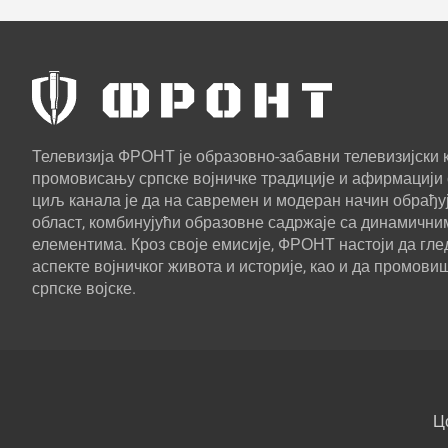
Телевизија ФРОНТ је образовно-забавни телевизијски к
промовисању српске војничке традиције и афирмацији 
циљ канала је да на савремен и модеран начин обрађуј
област, комбинујући образовне садржаје са динамични
елементима. Кроз своје емисије, ФРОНТ настоји да г
аспекте војничког живота и историје, као и да промови
српске војске.
Ц