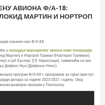
НУ АВИОНА Ф/А-18:
 ЛОКИД МАРТИН И НОРТРОП
ције означен као Ф/А-XX.
аће у
изградњи морнаричког авиона нове генерације,
хеед Мартин) и Нортроп Граман (Нортхроп Грумман).
неy) и ЏИ Ерспејс (ГЕ Аероспаце), такмичићи се око
ању Дефенс Њуз (Дефенсе Неwс).
овезала програм Ф/А-XX с програмом за тајни приступ
јарди долара за године 2023-2027. годину. Овај
вачко-развојни програм у Пентагону.