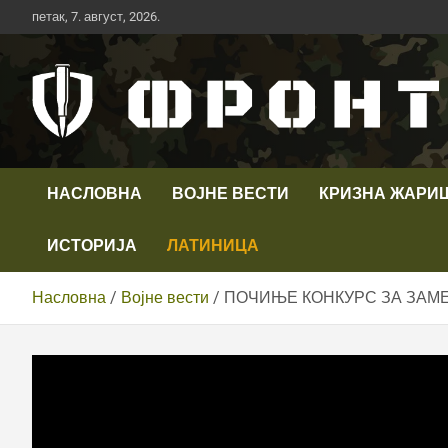
Скип
петак, 7. август, 2026.
то
цонтент
Први војни канал у Србији
Телевизија ФРОНТ
НАСЛОВНА
ВОЈНЕ ВЕСТИ
КРИЗНА ЖАРИ
ИСТОРИЈА
ЛАТИНИЦА
Насловна
Војне вести
ПОЧИЊЕ КОНКУРС ЗА ЗАМЕН