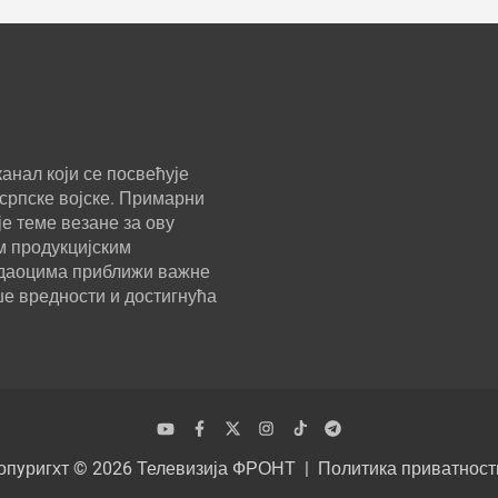
анал који се посвећује
српске војске. Примарни
е теме везане за ову
м продукцијским
ледаоцима приближи важне
ше вредности и достигнућа
опyригхт © 2026
Телевизија ФРОНТ
Политика приватност