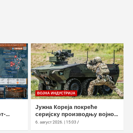
ВОЈНА ИНДУСТРИЈА
Јужна Кореја покреће
т-
серијску производњу војног
у
робота Арион-СМЕТ
6. август 2026. | 15:03