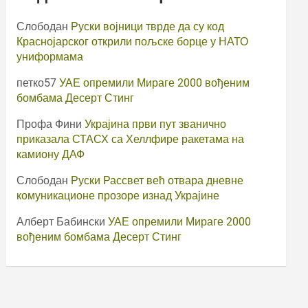
Слободан
Руски војници тврде да су код
Краснојарског открили пољске борце у НАТО
униформама
петко57
УАЕ опремили Мираге 2000 вођеним
бомбама Десерт Стинг
Профа Фини
Украјина први пут званично
приказала СТАСХ са Хеллфире ракетама на
камиону ДАФ
Слободан
Руски Рассвет већ отвара дневне
комуникационе прозоре изнад Украјине
Алберт Бабински
УАЕ опремили Мираге 2000
вођеним бомбама Десерт Стинг