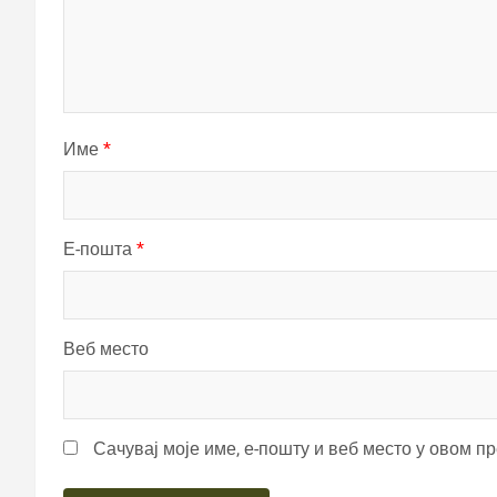
Име
*
Е-пошта
*
Веб место
Сачувај моје име, е-пошту и веб место у овом п