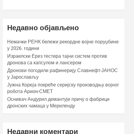
Недавно објављено
Немачки РЕНК бележи рекордне војне поруџбине
у 2026. години
Израелски Ерез тестира тајни систем против
дронова са капсулом и лансером
Дронови погодили рафинерију Славнефт-ЈАНОС
у Јарослављу
Јужна Кореја покреће серијску производњу војног
робота Арион-СМЕТ
Оснивач Андурил демантује причу о фабрици
дронских чамаца у Мериленду
Недавни коментари