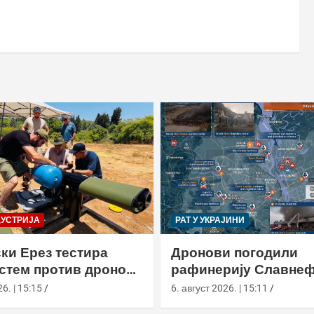
ДУСТРИЈА
РАТ У УКРАЈИНИ
ки Ерез тестира
Дронови погодили
истем против дронова
рафинерију Славнеф
улом и лансером
ЈАНОС у Јарослављ
6. | 15:15
6. август 2026. | 15:11