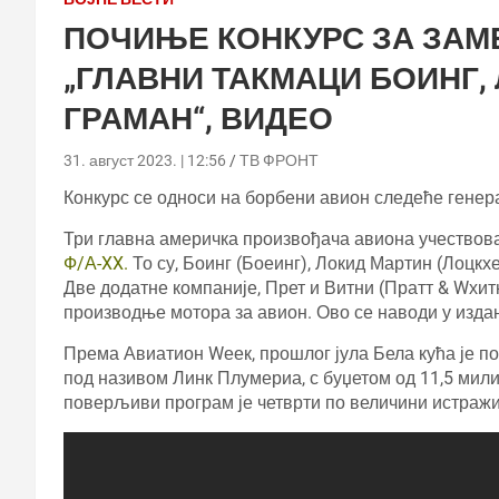
ПОЧИЊЕ КОНКУРС ЗА ЗАМЕ
„ГЛАВНИ ТАКМАЦИ БОИНГ,
ГРАМАН“, ВИДЕО
31. август 2023. | 12:56
ТВ ФРОНТ
Конкурс се односи на борбени авион следеће генера
Три главна америчка произвођача авиона учествов
Ф/А-XX.
То су, Боинг (Боеинг), Локид Мартин (Лоцк
Две додатне компаније, Прет и Витни (Пратт & Wхит
производње мотора за авион. Ово се наводи у изд
Према Авиатион Wеек, прошлог јула Бела кућа је п
под називом Линк Плумериа, с буџетом од 11,5 мили
поверљиви програм је четврти по величини истражи