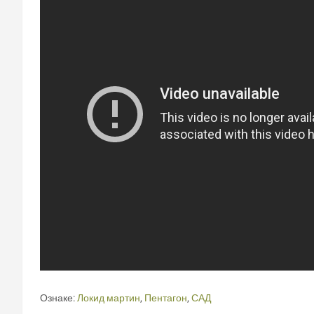
Ознаке:
Локид мартин
,
Пентагон
,
САД