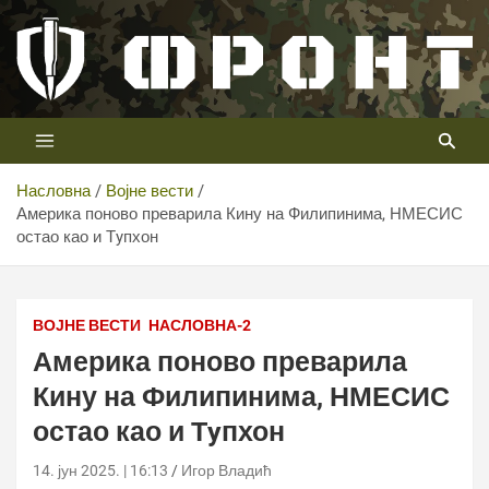
Скип
то
цонтент
Први војни канал у Србији
Телевизија ФРОНТ
Насловна
Војне вести
Америка поново преварила Кину на Филипинима, НМЕСИС
остао као и Тyпхон
ВОЈНЕ ВЕСТИ
НАСЛОВНА-2
Америка поново преварила
Кину на Филипинима, НМЕСИС
остао као и Тyпхон
14. јун 2025. | 16:13
Игор Владић