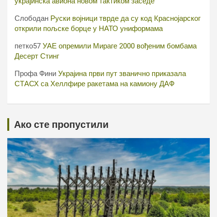
украјинска авиона новом тактиком заседе
Слободан
Руски војници тврде да су код Краснојарског
открили пољске борце у НАТО униформама
петко57
УАЕ опремили Мираге 2000 вођеним бомбама
Десерт Стинг
Профа Фини
Украјина први пут званично приказала
СТАСХ са Хеллфире ракетама на камиону ДАФ
Ако сте пропустили