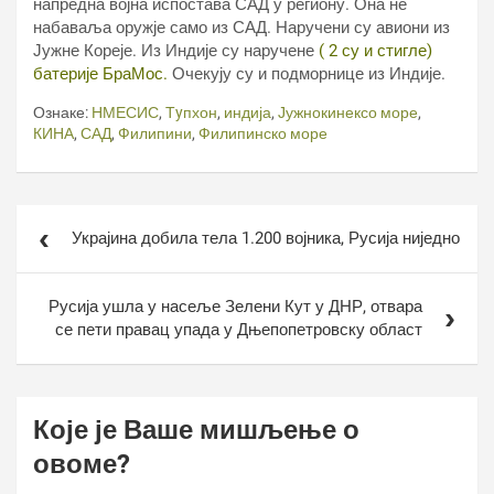
напредна војна испостава САД у региону. Она не
набаваља оружје само из САД. Наручени су авиони из
Јужне Кореје. Из Индије су наручене
( 2 су и стигле)
батерије БраМос.
Очекују су и подморнице из Индије.
Ознаке:
НМЕСИС
,
Тyпхон
,
индија
,
Јужнокинексо море
,
КИНА
,
САД
,
Филипини
,
Филипинско море
Кретање
Украјина добила тела 1.200 војника, Русија ниједно
чланка
Русија ушла у насеље Зелени Кут у ДНР, отвара
се пети правац упада у Дњепопетровску област
Које је Ваше мишљење о
овоме?