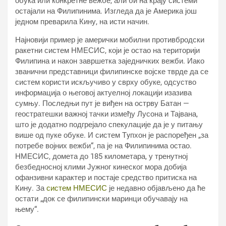
обука или конкретне вежбе, али би на крају системи
остајали на Филипинима. Изгледа да је Америка још
једном преварила Кину, на исти начин.
Најновији пример је амерички мобилни противбродски
ракетни систем НМЕСИС, који је остао на територији
Филипина и након завршетка заједничких вежби. Иако
званични представници филипинске војске тврде да се
систем користи искључиво у сврху обуке, одсуство
информација о његовој актуелној локацији изазива
сумњу. Последњи пут је виђен на острву Батан —
геостратешки важној тачки између Лусона и Тајвана,
што је додатно подгрејало спекулације да је у питању
више од пуке обуке. И систем Тyпхон је распоређен „за
потребе војних вежби“, па је на Филипинима остао.
НМЕСИС, домета до 185 километара, у тренутној
безбедносној клими Јужног кинеског мора добија
офанзивни карактер и постаје средство притиска на
Кину. За
систем НМЕСИС
је недавно објављено да ће
остати „док се филипински маринци обучавају на
њему“.