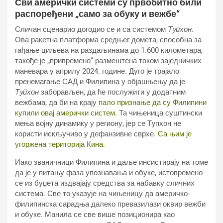
Сви амерички системи су првобитно били
распоређени „само за обуку и вежбе“
Сличан сценарио догодио се и са системом
Тyпхон
.
Ова ракетна платформа средњег домета, способна за
гађање циљева на раздаљинама до 1.600 километара,
такође је „привремено“ размештена током заједничких
маневара у априлу 2024. године. Дуго је трајало
пренемагање САД и Филипина у објашњењу да је
Тyпхон
заборављен, да ће послужити у додатним
вежбама, да би на крају
пало признање да су Филипини
купили овај амерички систем.
Та чињеница суштински
мења војну динамику у региону, јер се Тyпхон не
користи искључиво у дефанзивне сврхе.
Са њим је
угоржена територија Кина.
Иако званичници Филипина и даље инсистирају на томе
да је у питању фаза упознавања и обуке, истовремено
се из буџета издвајају средства за набавку сличних
система. Све то указује на чињеницу да америчко-
филипинска сарадња далеко превазилази оквир вежби
и обуке. Манила се све више позиционира као