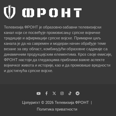
Телевизија ФРОНТ је образовно-забавни телевизијски
канал који се посвећује промовисању српске војничке
традиције и афирмацији српске војске. Примарни циљ
канала је да на савремен и модеран начин обрађује теме
везане за ову област, комбинујући образовне садржаје са
динамичним продукцијским елементима. Кроз своје емисије,
ФРОНТ настоји да гледаоцима приближи важне аспекте
војничког живота и историје, као и да промовише вредности
и достигнућа српске војске.
Цопyригхт © 2026
Телевизија ФРОНТ
Политика приватности