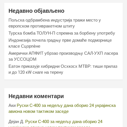
Недавно објављено
Пољска одбрамбена индустрија тражи место у
европском противракетном штиту
Турска бомба ТОЛУН-П спремна за борбену употребу
Индонезија почела градњу прве домаће подморнице
класе Сцорпèне
Амерички АПФИТ убрзао производњу САЛ-УХП ласера
за УССОЦОМ
Еатон приказује хибридни Осхкосх МТВР: тиши прилаз
и до 120 кW снаге на терену
Недавни коментари
Аки
Руски С-400 за недељу дана оборио 24 украјинска
авиона новом тактиком заседе
Дејан Д.
Руски С-400 за недељу дана оборио 24