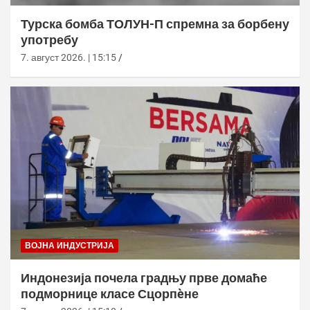
Турска бомба ТОЛУН-П спремна за борбену
употребу
7. август 2026. | 15:15
ВОЈНА ИНДУСТРИЈА
Индонезија почела градњу прве домаће
подморнице класе Сцорпèне