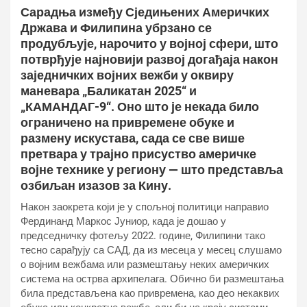
Сарадња између Сједињених Америчких
Држава и Филипина убрзано се
продубљује, нарочито у војној сфери, што
потврђује најновији развој догађаја након
заједничких војних вежби у оквиру
маневара „Баликатан 2025“ и
„КАМАНДАГ-9“. Оно што је некада било
ограничено на привремене обуке и
размену искустава, сада се све више
претвара у трајно присуство америчке
војне технике у региону — што представља
озбиљан изазов за Кину.
Након заокрета који је у спољној политици направио
Фердинанд Маркос Јуниор, када је дошао у
председничку фотељу 2022. године, Филипини тако
тесно сарађују са САД, да из месеца у месец слушамо
о војним вежбама или размештању неких америчких
система на острва архипелага. Обично би размештања
била представљена као привремена, као део некаквих