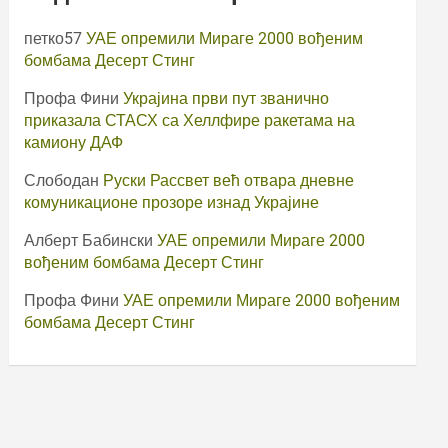
петко57
УАЕ опремили Мираге 2000 вођеним
бомбама Десерт Стинг
Профа Фини
Украјина први пут званично
приказала СТАСХ са Хеллфире ракетама на
камиону ДАФ
Слободан
Руски Рассвет већ отвара дневне
комуникационе прозоре изнад Украјине
Алберт Бабински
УАЕ опремили Мираге 2000
вођеним бомбама Десерт Стинг
Профа Фини
УАЕ опремили Мираге 2000 вођеним
бомбама Десерт Стинг