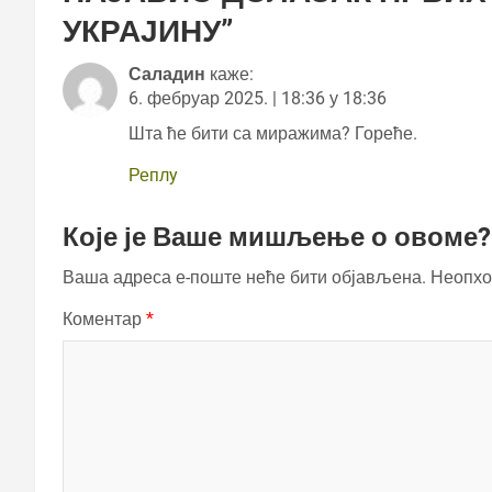
УКРАЈИНУ
”
Саладин
каже:
6. фебруар 2025. | 18:36 у 18:36
Шта ће бити са миражима? Гореће.
Реплy
Које је Ваше мишљење о овоме?
Ваша адреса е-поште неће бити објављена.
Неопхо
Коментар
*