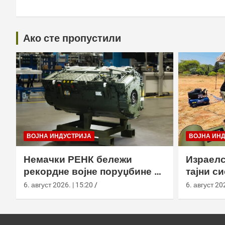
Ако сте пропустили
ВОЈНА ИНДУСТРИЈА
ВОЈНА ИН
Немачки РЕНК бележи
Израелс
рекордне војне поруџбине у
тајни с
2026. години
са капс
6. август 2026. | 15:20
6. август 202