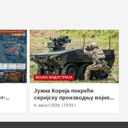
ВОЈНА ИНДУСТРИЈА
Јужна Кореја покреће
т-
серијску производњу војног
у
робота Арион-СМЕТ
6. август 2026. | 15:03