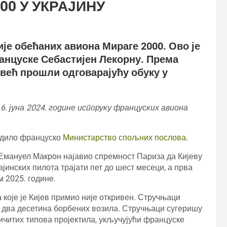
00 У УКРАЈИНУ
ије обећаних авиона Мираге 2000. Ово је
анцуске Себастијен Лекорну. Према
 већ прошли одговарајућу обуку у
6. јуна 2024. године испоруку француских авиона
рдило француско
Министарство спољних послова
.
Емануел Макрон најавио спремност Париза да Кијеву
ајинских пилота трајати пет до шест месеци, а прва
м 2025. године.
које је Кијев примио није откривен. Стручњаци
ко два десетина борбених возила. Стручњаци сугеришу
ичитих типова пројектила, укључујући француске