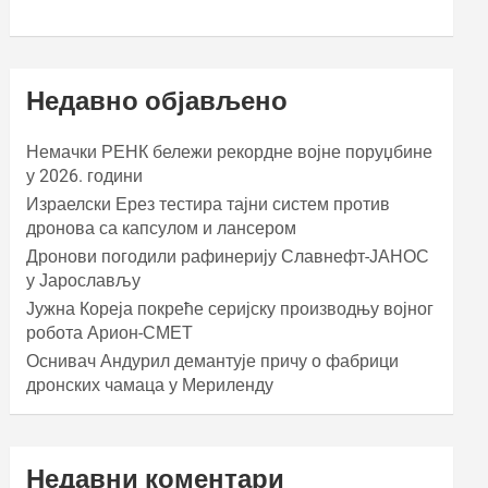
Недавно објављено
Немачки РЕНК бележи рекордне војне поруџбине
у 2026. години
Израелски Ерез тестира тајни систем против
дронова са капсулом и лансером
Дронови погодили рафинерију Славнефт-ЈАНОС
у Јарослављу
Јужна Кореја покреће серијску производњу војног
робота Арион-СМЕТ
Оснивач Андурил демантује причу о фабрици
дронских чамаца у Мериленду
Недавни коментари