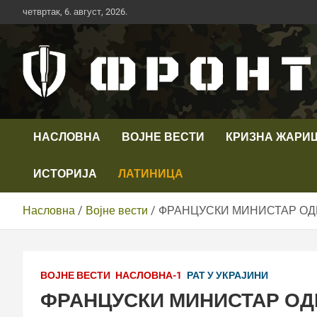
Скип
четвртак, 6. август, 2026.
то
цонтент
Први војни канал у Србији
Телевизија ФРОНТ
НАСЛОВНА
ВОЈНЕ ВЕСТИ
КРИЗНА ЖАРИ
ИСТОРИЈА
ЛАТИНИЦА
Насловна
Војне вести
ФРАНЦУСКИ МИНИСТАР ОДБ
ВОЈНЕ ВЕСТИ
НАСЛОВНА-1
РАТ У УКРАЈИНИ
ФРАНЦУСКИ МИНИСТАР ОД