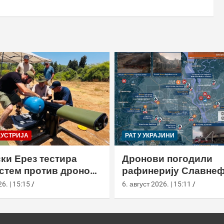
ДУСТРИЈА
РАТ У УКРАЈИНИ
ки Ерез тестира
Дронови погодили
истем против дронова
рафинерију Славнеф
улом и лансером
ЈАНОС у Јарослављ
6. | 15:15
6. август 2026. | 15:11