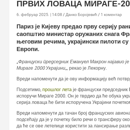
ПРВИХ ЛОВАЦА МИРАГЕ-20
6. фебруар 2025. | 14:08
Данко Боројевић
1 коментар
Париз је Кијеву предао прву серију ран
саопштио министар оружаних снага Фр
његовим речима, украјински пилоти су
Европи.
„
Француски председник Емануел Макрон најавио је 
Мираге 2000 Украјини
„, рекао је Лекорну.
Вреди напоменути да је ову информацију већ потв
Подсетимо,
прошлог лета
је француски председник 
испоручи Мираге 2000. Он је тврдио да ће обука укр
серија ловаца ће бити испоручена Украјини почетко
Вреди напоменути да тачан број француских авиона 
подсећају да је у почетку било речи о трансферу о
да ће се ове летелице користити за лансирање разл