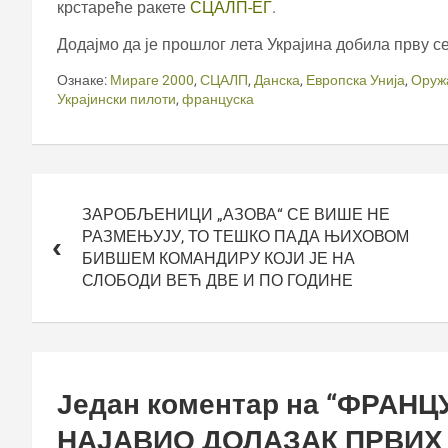
крстареће ракете
СЦАЛП-ЕГ
.
Додајмо да је прошлог лета Украјина добила прву с
Ознаке:
Мираге 2000
,
СЦАЛП
,
Данска
,
Европска Унија
,
Оружа
Украјински пилоти
,
француска
Кретање
чланка
ЗАРОБЉЕНИЦИ „АЗОВА“ СЕ ВИШЕ НЕ
РАЗМЕЊУЈУ, ТО ТЕШКО ПАДА ЊИХОВОМ
БИВШЕМ КОМАНДИРУ КОЈИ ЈЕ НА
СЛОБОДИ ВЕЋ ДВЕ И ПО ГОДИНЕ
Један коментар на “
ФРАНЦ
НАЈАВИО ДОЛАЗАК ПРВИХ 