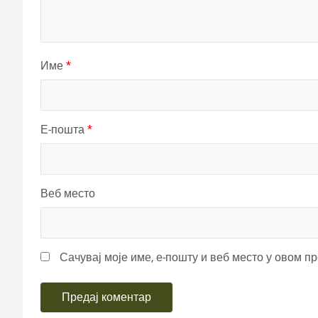
Име
*
Е-пошта
*
Веб место
Сачувај моје име, е-пошту и веб место у овом п