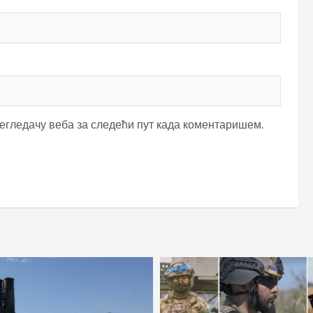
регледачу веба за следећи пут када коментаришем.