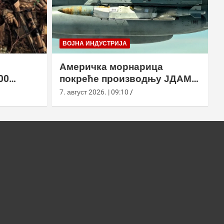
ВОЈНА ИНДУСТРИЈА
Америчка морнарица
00
покреће производњу ЈДАМ-
2 земље
ЛР за Супер Хорнет
7. август 2026. | 09:10