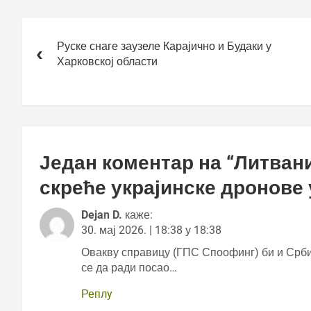
Кретање
чланка
Руске снаге заузеле Карајично и Будаки у
Харковској области
Један коментар на “
Литвани
скреће украјинске дронове
Dejan D.
каже:
30. мај 2026. | 18:38 у 18:38
Овакву справицу (ГПС Споофинг) би и Срби
се да ради посао…
Реплy