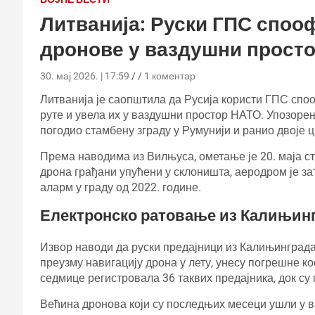
Литванија: Руски ГПС споо
дронове у ваздушни прост
30. мај 2026. | 17:59
1 коментар
Литванија је саопштила да Русија користи ГПС споо
руте и увела их у ваздушни простор НАТО. Упозорење
погодио стамбену зграду у Румунији и ранио двоје 
Према наводима из Вилњуса, ометање је 20. маја сти
дрона грађани упућени у склоништа, аеродром је зат
аларм у граду од 2022. године.
Електронско ратовање из Калињин
Извор наводи да руски предајници из Калињинграда
преузму навигацију дрона у лету, унесу погрешне коо
седмице регистровала 36 таквих предајника, док су
Већина дронова који су последњих месеци ушли у 