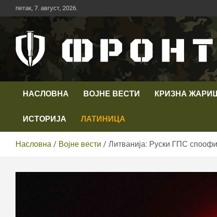
Скип
петак, 7. август, 2026.
то
цонтент
Први војни канал у Србији
Телевизија ФРОНТ
НАСЛОВНА
ВОЈНЕ ВЕСТИ
КРИЗНА ЖАРИ
ИСТОРИЈА
ЛАТИНИЦА
Насловна
Војне вести
Литванија: Руски ГПС споофи