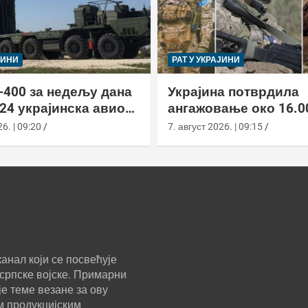
ЈИНИ
РАТ У УКРАЈИНИ
-400 за недељу дана
Украјина потврдила
24 украјинска авиона
ангажовање око 16.0
актиком заседе
страних бораца из 7
6. | 09:20
7. август 2026. | 09:15
анал који се посвећује
српске војске. Примарни
е теме везане за ову
м продукцијским