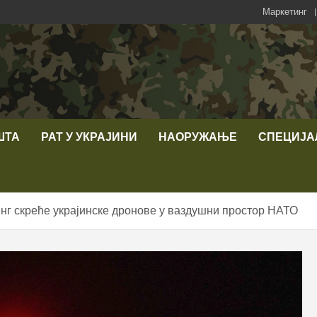
Маркетинг
ШТА
РАТ У УКРАЈИНИ
НАОРУЖАЊЕ
СПЕЦИЈА
нг скреће украјинске дронове у ваздушни простор НАТО