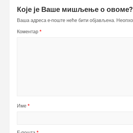
Које је Ваше мишљење о овоме?
Ваша адреса е-поште неће бити објављена.
Неопхо
Коментар
*
Име
*
Е-пошта
*