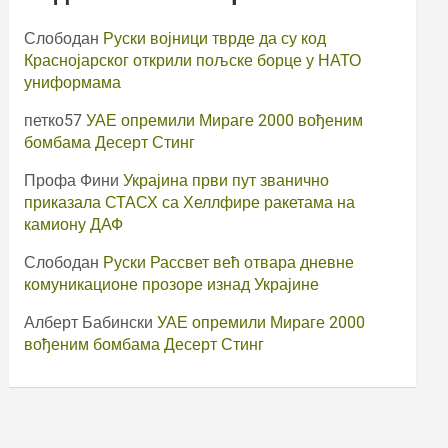
Слободан
Руски војници тврде да су код
Краснојарског открили пољске борце у НАТО
униформама
петко57
УАЕ опремили Мираге 2000 вођеним
бомбама Десерт Стинг
Профа Фини
Украјина први пут званично
приказала СТАСХ са Хеллфире ракетама на
камиону ДАФ
Слободан
Руски Рассвет већ отвара дневне
комуникационе прозоре изнад Украјине
Алберт Бабински
УАЕ опремили Мираге 2000
вођеним бомбама Десерт Стинг