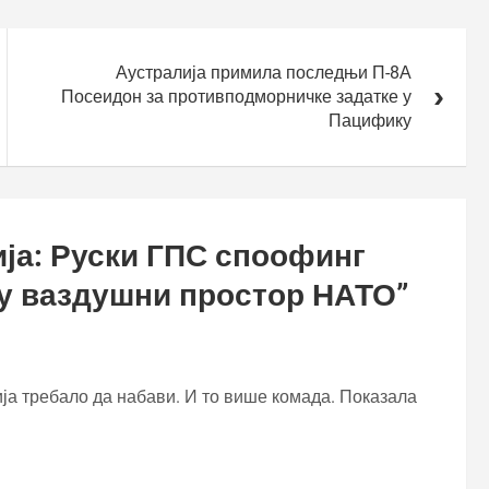
Аустралија примила последњи П-8А
Посеидон за противподморничке задатке у
Пацифику
ја: Руски ГПС споофинг
 у ваздушни простор НАТО
”
ја требало да набави. И то више комада. Показала