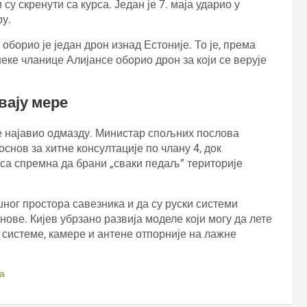
 су скренути са курса. Један је 7. маја ударио у
ру.
оборио је један дрон изнад Естоније. То је, према
неке чланице Алијансе оборио дрон за који се верује
вају мере
је најавио одмазду. Министар спољних послова
основ за хитне консултације по члану 4, док
нса спремна да брани „сваки педаљ” територије
ног простора савезника и да су руски системи
ве. Кијев убрзано развија моделе који могу да лете
е системе, камере и антене отпорније на лажне
а