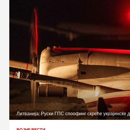
Литванија: Руски ГПС споофинг скреће украјинске
ВОЈНЕ ВЕСТИ