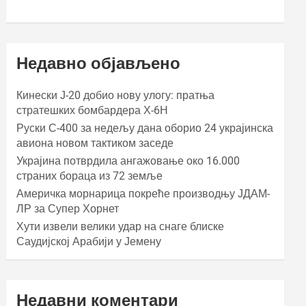
Недавно објављено
Кинески Ј-20 добио нову улогу: пратња
стратешких бомбардера Х-6Н
Руски С-400 за недељу дана оборио 24 украјинска
авиона новом тактиком заседе
Украјина потврдила ангажовање око 16.000
страних бораца из 72 земље
Америчка морнарица покреће производњу ЈДАМ-
ЛР за Супер Хорнет
Хути извели велики удар на снаге блиске
Саудијској Арабији у Јемену
Недавни коментари