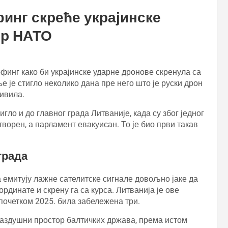
финг скреће украјинске
ор НАТО
финг како би украјинске ударне дронове скренула са
 је стигло неколико дана пре него што је руски дрон
цивила.
гло и до главног града Литваније, када су због једног
ворен, а парламент евакуисан. То је био први такав
града
 емитују лажне сателитске сигнале довољно јаке да
рдинате и скрену га са курса. Литванија је ове
 почетком 2025. била забележена три.
ваздушни простор балтичких држава, према истом