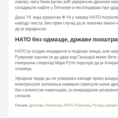
извору, нису били руски, већ украјински дронови који
складиште нафте у Летонији и експлодирао при уда
Дана 19. маја румунски Ф-16 у оквиру НАТО патроле 
наводу текста, био први случај да је ловачки авион 
да је украјински.
НАТО без одмазде, државе пооштра
НАТО је осудио инциденте и подизао ловце, али ни
Румуније оценио је да удар код Галација може бити 
генерални секретар Марк Руте поручује да је Алија
чланица.
Украјина тврди да не усмерава нападе преко ваздуш
електронског ратовања намерно скренули њене дроно
без сателитске навигације, уз инерцијалне резервн
сигнале.
Ознаке:
дронови
,
Литванија
,
НАТО
,
Румунија
,
Русија
,
украјин