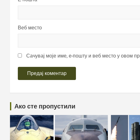
Веб место
Сачувај моје име, е-пошту и веб место у овом п
Ако сте пропустили