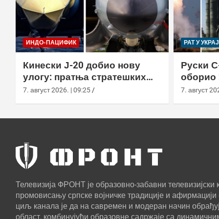
ИНДО-ПАЦИФИК
РАТ У УКРА
Кинески Ј-20 добио нову
Руски С
улогу: пратња стратешких
оборио 
бомбардера Х-6Н
новом т
7. август 2026. | 09:25
7. август 202
Телевизија ФРОНТ је образовно-забавни телевизијски к
промовисању српске војничке традиције и афирмацији 
циљ канала је да на савремен и модеран начин обрађуј
област, комбинујући образовне садржаје са динамични