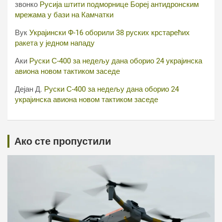
звонко
Русија штити подморнице Бореј антидронским
мрежама у бази на Камчатки
Вук
Украјински Ф-16 оборили 38 руских крстарећих
ракета у једном нападу
Аки
Руски С-400 за недељу дана оборио 24 украјинска
авиона новом тактиком заседе
Дејан Д.
Руски С-400 за недељу дана оборио 24
украјинска авиона новом тактиком заседе
Ако сте пропустили