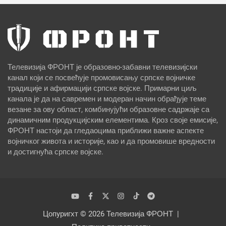
Телевизија ФРОНТ је образовно-забавни телевизијски
канал који се посвећује промовисању српске војничке
традиције и афирмацији српске војске. Примарни циљ
канала је да на савремен и модеран начин обрађује теме
везане за ову област, комбинујући образовне садржаје са
динамичним продукцијским елементима. Кроз своје емисије,
ФРОНТ настоји да гледаоцима приближи важне аспекте
војничког живота и историје, као и да промовише вредности
и достигнућа српске војске.
Цопyригхт © 2026
Телевизија ФРОНТ