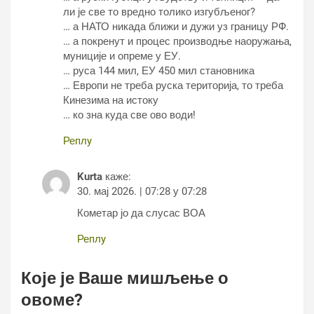
ли је све то вредно толико изгубљеног?
… а НАТО никада ближи и дужи уз границу РФ.
… а покренут и процес производње наоружања,
муниције и опреме у ЕУ.
… руса 144 мил, ЕУ 450 мил становника
… Европи не треба руска територија, то треба
Кинезима на истоку
… ко зна куда све ово води!
Реплy
Kurta
каже:
30. мај 2026. | 07:28 у 07:28
Кометар јо да слусас ВОА
Реплy
Које је Ваше мишљење о
овоме?