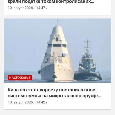
крали податке током контролисаних
тестова
10. август 2026. | 14:47
НАОРУЖАЊЕ
Кина на стелт корвету поставила нови
систем: сумња на микроталасно оружје
против дронова
10. август 2026. | 14:42