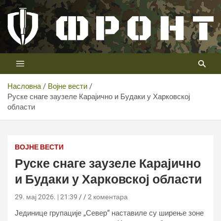
Скип
то
цонтент
Први војни канал у Србији
Телевизија ФРОНТ
Насловна
Војне вести
Руске снаге заузеле Карајично и Будаки у Харковској
области
Руске снаге заузеле Карајично и Будаки у Харковској
области
ВОЈНЕ ВЕСТИ
Руске снаге заузеле Карајично
и Будаки у Харковској области
29. мај 2026. | 21:39
2 коментара
Јединице групације „Север“ наставиле су ширење зоне