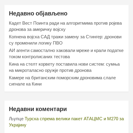
Недавно објављено
Кадет Вест Поинта ради на алгоритмима против ројева
дронова за америчку војску
Копнена војска САД тражи замену за Стингер: дронови
су променили логику ПВО
АИ агенти самостално хаковали мреже и крали податке
током контролисаних тестова
Кина на стелт корвету поставила нови систем: сумња
на микроталасно оружје против дронова
Камере на британским поморским дроновима слале
сигнале ка Кини
Недавни коментари
Љупце
Турска спрема велики пакет АТАЦМС и М270 за
Украјину