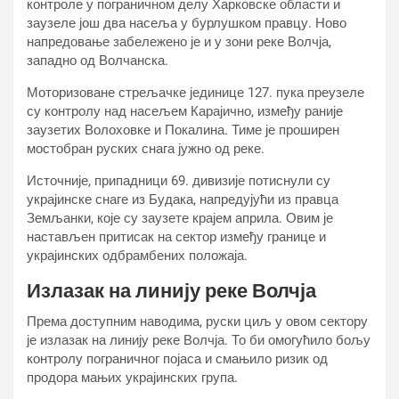
контроле у пограничном делу Харковске области и
заузеле још два насеља у бурлушком правцу. Ново
напредовање забележено је и у зони реке Волчја,
западно од Волчанска.
Моторизоване стрељачке јединице 127. пука преузеле
су контролу над насељем Карајично, између раније
заузетих Волоховке и Покалина. Тиме је проширен
мостобран руских снага јужно од реке.
Источније, припадници 69. дивизије потиснули су
украјинске снаге из Будака, напредујући из правца
Земљанки, које су заузете крајем априла. Овим је
настављен притисак на сектор између границе и
украјинских одбрамбених положаја.
Излазак на линију реке Волчја
Према доступним наводима, руски циљ у овом сектору
је излазак на линију реке Волчја. То би омогућило бољу
контролу пограничног појаса и смањило ризик од
продора мањих украјинских група.