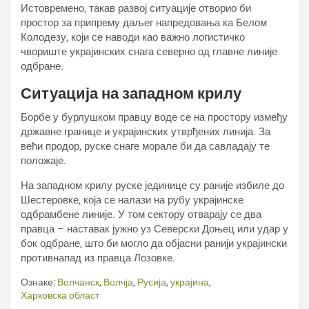
Истовремено, такав развој ситуације отворио би
простор за припрему даљег напредовања ка Белом
Колодезу, који се наводи као важно логистичко
чвориште украјинских снага северно од главне линије
одбране.
Ситуација на западном крилу
Борбе у бурлушком правцу воде се на простору између
државне границе и украјинских утврђених линија. За
већи продор, руске снаге морале би да савладају те
положаје.
На западном крилу руске јединице су раније избиле до
Шестеровке, која се налази на рубу украјинске
одбрамбене линије. У том сектору отварају се два
правца – наставак јужно уз Северски Доњец или удар у
бок одбране, што би могло да објасни ранији украјински
противнапад из правца Лозовке.
Ознаке:
Волчанск
,
Волчја
,
Русија
,
украјина
,
Харковска област