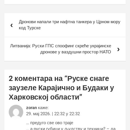
Кретање
Дронови напали три нафтна танкера у Црном мору
чланка
код Турске
Литванија: Руски ГПС споофинг скреће украјинске
дронове у ваздушни простор НАТО
2 коментара на “
Руске снаге
заузеле Карајично и Будаки у
Харковској области
”
zoran
каже:
29. мај 2026. | 22:32 у 22:32
… предуго све ово траје
… а руски губици у људству и техници? – да