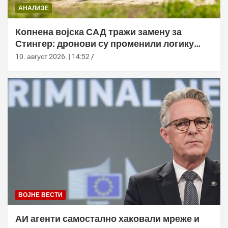
АНАЛИЗЕ
Копнена војска САД тражи замену за
Стингер: дронови су променили логику
ПВО
10. август 2026. | 14:52
ВОЈНЕ ВЕСТИ
АИ агенти самостално хаковали мреже и