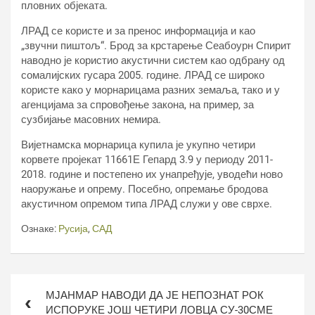
пловних објеката.
ЛРАД се користе и за пренос информација и као
„звучни пиштољ“. Брод за крстарење Сеабоурн Спирит
наводно је користио акустични систем као одбрану од
сомалијских гусара 2005. године. ЛРАД се широко
користе како у морнарицама разних земаља, тако и у
агенцијама за спровођење закона, на пример, за
сузбијање масовних немира.
Вијетнамска морнарица купила је укупно четири
корвете пројекат 11661Е Гепард 3.9 у периоду 2011-
2018. године и постепено их унапређује, уводећи ново
наоружање и опрему. Посебно, опремање бродова
акустичном опремом типа ЛРАД служи у ове сврхе.
Ознаке:
Русија
,
САД
Кретање
МЈАНМАР НАВОДИ ДА ЈЕ НЕПОЗНАТ РОК
чланка
ИСПОРУКЕ ЈОШ ЧЕТИРИ ЛОВЦА СУ-30СМЕ