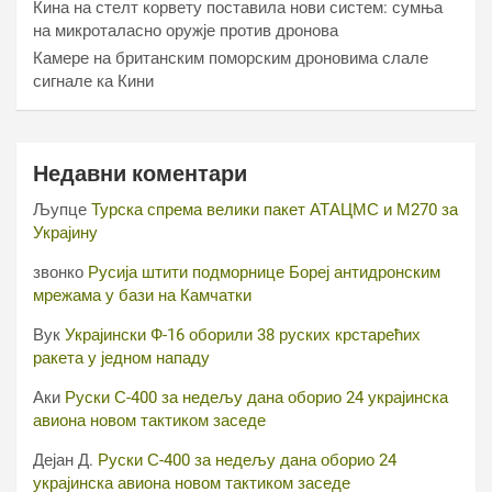
Кина на стелт корвету поставила нови систем: сумња
на микроталасно оружје против дронова
Камере на британским поморским дроновима слале
сигнале ка Кини
Недавни коментари
Љупце
Турска спрема велики пакет АТАЦМС и М270 за
Украјину
звонко
Русија штити подморнице Бореј антидронским
мрежама у бази на Камчатки
Вук
Украјински Ф-16 оборили 38 руских крстарећих
ракета у једном нападу
Аки
Руски С-400 за недељу дана оборио 24 украјинска
авиона новом тактиком заседе
Дејан Д.
Руски С-400 за недељу дана оборио 24
украјинска авиона новом тактиком заседе