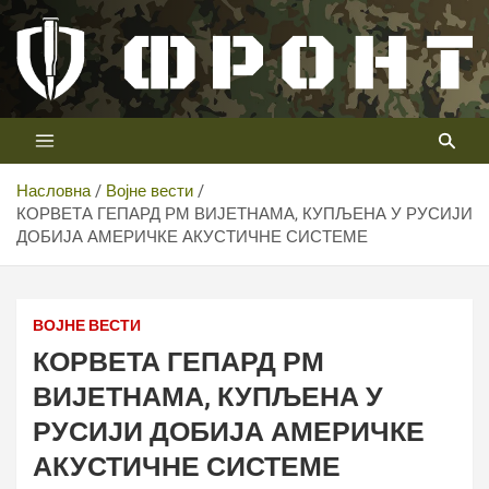
Скип
то
цонтент
Први војни канал у Србији
Телевизија ФРОНТ
Насловна
Војне вести
КОРВЕТА ГЕПАРД РМ ВИЈЕТНАМА, КУПЉЕНА У РУСИЈИ
ДОБИЈА АМЕРИЧКЕ АКУСТИЧНЕ СИСТЕМЕ
ВОЈНЕ ВЕСТИ
КОРВЕТА ГЕПАРД РМ
ВИЈЕТНАМА, КУПЉЕНА У
РУСИЈИ ДОБИЈА АМЕРИЧКЕ
АКУСТИЧНЕ СИСТЕМЕ