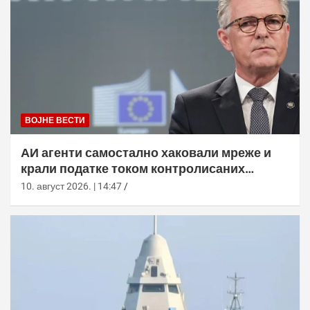
ВОЈНЕ ВЕСТИ
АИ агенти самостално хаковали мреже и
крали податке током контролисаних
тестова
10. август 2026. | 14:47