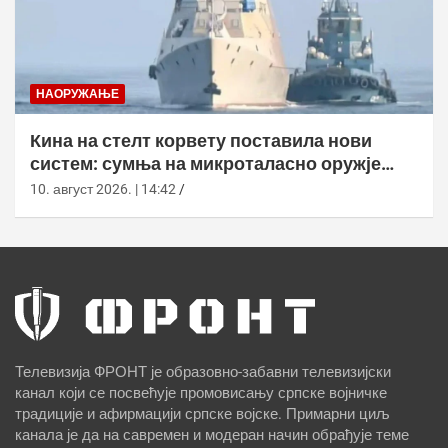
НАОРУЖАЊЕ
Кина на стелт корвету поставила нови
систем: сумња на микроталасно оружје
против дронова
10. август 2026. | 14:42
Телевизија ФРОНТ је образовно-забавни телевизијски
канал који се посвећује промовисању српске војничке
традиције и афирмацији српске војске. Примарни циљ
канала је да на савремен и модеран начин обрађује теме