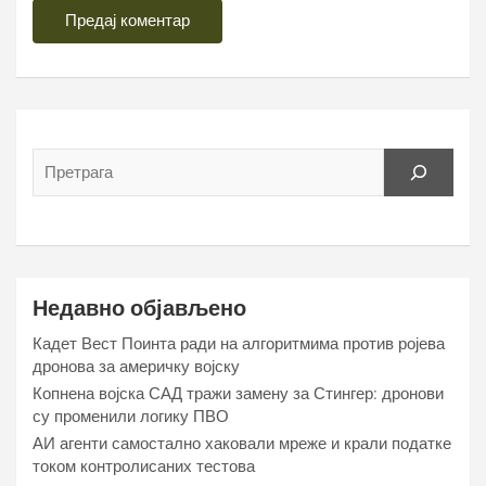
Недавно објављено
Кадет Вест Поинта ради на алгоритмима против ројева
дронова за америчку војску
Копнена војска САД тражи замену за Стингер: дронови
су променили логику ПВО
АИ агенти самостално хаковали мреже и крали податке
током контролисаних тестова