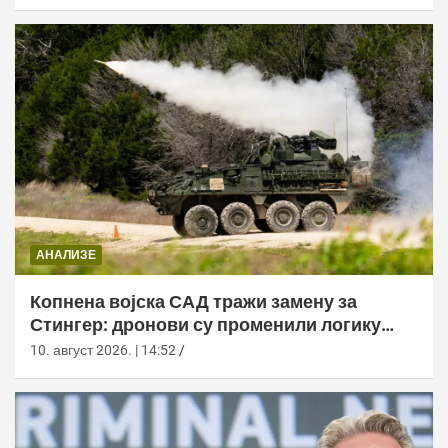
АНАЛИЗЕ
Копнена војска САД тражи замену за
Стингер: дронови су променили логику
ПВО
10. август 2026. | 14:52