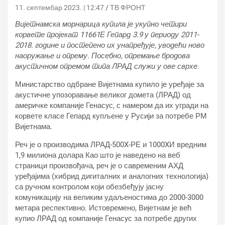
11. септембар 2023. | 12:47
ТВ ФРОНТ
Вијетнамска морнарица купила је укупно четири
корвете пројекат 11661Е Гепард 3.9 у периоду 2011-
2018. године и постепено их унапређује, уводећи ново
наоружање и опрему. Посебно, опремање бродова
акустичном опремом типа ЛРАД служи у ове сврхе.
Министарство одбране Вијетнама купило је уређаје за
акустичне упозоравање великог домета (ЛРАД) од
америчке компаније Генасyс, с намером да их угради на
корвете класе Гепард купљене у Русији за потребе РМ
Вијетнама.
Реч је о производима ЛРАД-500X-РЕ и 1000XИ вредним
1,9 милиона долара Као што је наведено на веб
страници произвођача, реч је о савременим АХД
уређајима (хибрид дигиталних и аналогних технологија)
са ручном контролом који обезбеђују јасну
комуникацију на великим удаљеностима до 2000-3000
метара респективно. Истовремено, Вијетнам је већ
купио ЛРАД од компаније Генасyс за потребе других