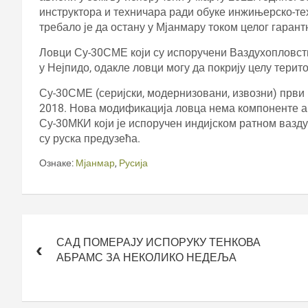
инструктора и техничара ради обуке инжињерско-т
требало је да остану у Мјанмару током целог гаран
Ловци Су-30СМЕ који су испоручени Ваздухопловст
у Нејпидо, одакле ловци могу да покрију целу терит
Су-30СМЕ (серијски, модернизовани, извозни) први
2018. Нова модификација ловца нема компоненте а
Су-30МКИ који је испоручен индијском ратном вазд
су руска предузећа.
Ознаке:
Мјанмар
,
Русија
Кретање
чланка
САД ПОМЕРАЈУ ИСПОРУКУ ТЕНКОВА
АБРАМС ЗА НЕКОЛИКО НЕДЕЉА