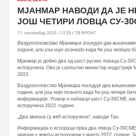
МЈАНМАР НАВОДИ ДА ЈЕ Н
ЈОШ ЧЕТИРИ ЛОВЦА СУ-3
11. септембар 2023. | 12:29
ТВ ФРОНТ
Ваздухопловство Мјанмара поседује два вишенамен
године, али још није познато када ће још четири 
Мјанмар је добио два од шест руских ловаца Су-30С
испоручена. Ово је саопштио министар индустриј
2023.
Ваздухопловство Мјанмара поседује два вишенамен
године, али још није познато када ће још четири би
информације. Уговор о набавци шест Су-30СМЕ закљ
испоручена 2022. године.
„Два авиона су већ испоручена“, наводи Тан.
Информација о испоруци прва два ловца Су-30СМЕ М
авиони у земљу испоручени у марту 2022. године. З