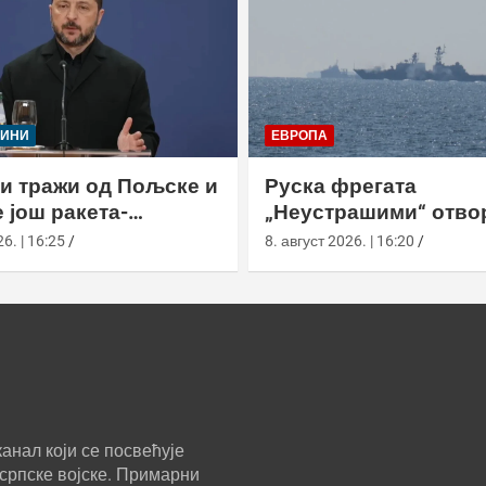
ЈИНИ
ЕВРОПА
и тражи од Пољске и
Руска фрегата
 још ракета-
„Неустрашими“ отво
ача
ватру код британски
6. | 16:25
8. август 2026. | 16:20
британска морнариц
појачала праћење
анал који се посвећује
српске војске. Примарни