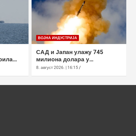
ВОЈНА ИНДУСТРИЈА
САД и Јапан улажу 745
рила
милиона долара у
х вода,
производњу пресретача
8. август 2026. | 16:15
а
СМ-3 Блоцк ИИА