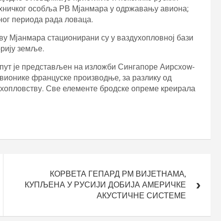
ехничког особља РВ Мјанмара у одржавању авиона;
тног периода рада ловаца.
ву Мјанмара стационирани су у ваздухопловној бази
орију земље.
 пут је представљен на изложби Сингапоре Аирсхоw-
вионике француске производње, за разлику од
ухопловству. Све елементе бродске опреме креирала
КОРВЕТА ГЕПАРД РМ ВИЈЕТНАМА,
КУПЉЕНА У РУСИЈИ ДОБИЈА АМЕРИЧКЕ
АКУСТИЧНЕ СИСТЕМЕ