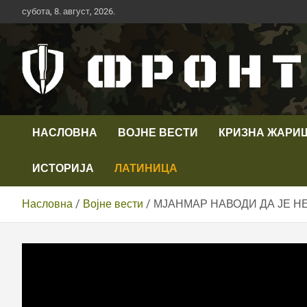
Скип
субота, 8. август, 2026.
то
цонтент
Први војни канал у Србији
Телевизија ФРОНТ
НАСЛОВНА
ВОЈНЕ ВЕСТИ
КРИЗНА ЖАРИ
ИСТОРИЈА
ЛАТИНИЦА
Насловна
Војне вести
МЈАНМАР НАВОДИ ДА ЈЕ Н