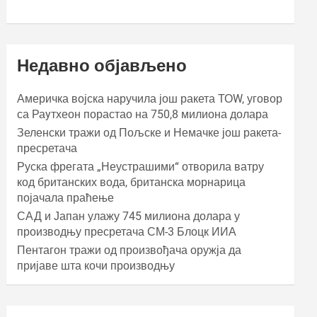
Недавно објављено
Америчка војска наручила још ракета ТОW, уговор
са Раyтхеон порастао на 750,8 милиона долара
Зеленски тражи од Пољске и Немачке још ракета-
пресретача
Руска фрегата „Неустрашими“ отворила ватру
код британских вода, британска морнарица
појачала праћење
САД и Јапан улажу 745 милиона долара у
производњу пресретача СМ-3 Блоцк ИИА
Пентагон тражи од произвођача оружја да
пријаве шта кочи производњу