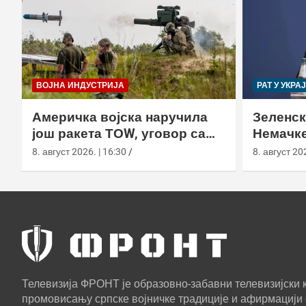
ВОЈНА ИНДУСТРИЈА
РАТ У УКРА
Америчка војска наручила
Зеленск
још ракета ТОW, уговор са
Немачке
Раyтхеон порастао на 750,8
пресрет
8. август 2026. | 16:30
8. август 202
милиона долара
Телевизија ФРОНТ је образовно-забавни телевизијски к
промовисању српске војничке традиције и афирмацији 