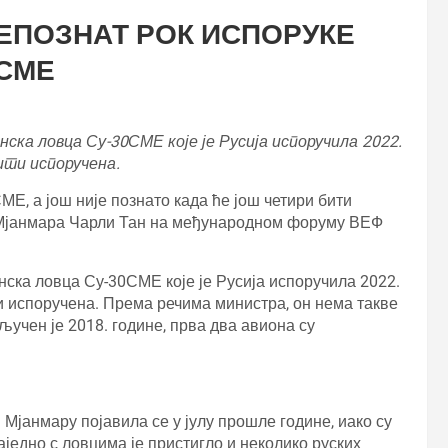
ЕПОЗНАТ РОК ИСПОРУКЕ
0СМЕ
ска ловца Су-30СМЕ које је Русија испоручила 2022.
бити испоручена.
МЕ, а још није познато када ће још четири бити
е Мјанмара Чарли Тан на међународном форуму ВЕФ
ска ловца Су-30СМЕ које је Русија испоручила 2022.
ти испоручена. Према речима министра, он нема такве
учен је 2018. године, прва два авиона су
јанмару појавила се у јулу прошле године, иако су
аједно с ловцима је пристигло и неколико руских