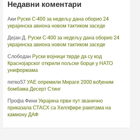
Недавни коментари
Аки
Руски С-400 за недељу дана оборио 24
украјинска авиона новом тактиком заседе
Дејан Д.
Руски С-400 за недељу дана оборио 24
украјинска авиона новом тактиком заседе
Слободан
Руски војници тврде да су код
Краснојарског открили пољске борце у НАТО
униформама
петко57
УАЕ опремили Мираге 2000 вођеним
бомбама Десерт Стинг
Профа Фини
Украјина први пут званично
приказала СТАСХ са Хеллфире ракетама на
камиону ДАФ