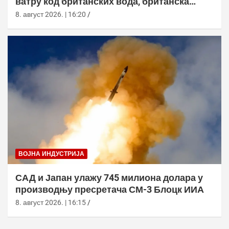
ватру код британских вода, британска
морнарица појачала праћење
8. август 2026. | 16:20
ВОЈНА ИНДУСТРИЈА
САД и Јапан улажу 745 милиона долара у
производњу пресретача СМ-3 Блоцк ИИА
8. август 2026. | 16:15