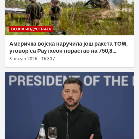
ВОЈНА ИНДУСТРИЈА
Америчка војска наручила још ракета ТОW,
уговор са Раyтхеон порастао на 750,8
милиона долара
8. август 2026. | 16:30