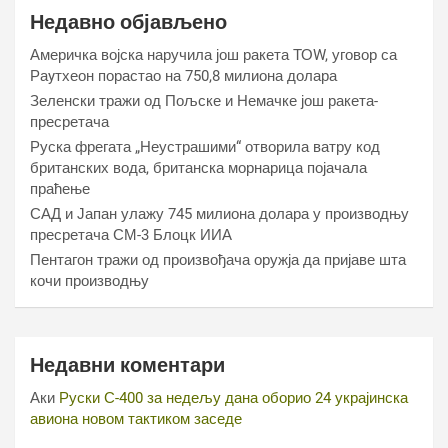
Недавно објављено
Америчка војска наручила још ракета ТОW, уговор са
Раyтхеон порастао на 750,8 милиона долара
Зеленски тражи од Пољске и Немачке још ракета-
пресретача
Руска фрегата „Неустрашими“ отворила ватру код
британских вода, британска морнарица појачала
праћење
САД и Јапан улажу 745 милиона долара у производњу
пресретача СМ-3 Блоцк ИИА
Пентагон тражи од произвођача оружја да пријаве шта
кочи производњу
Недавни коментари
Аки
Руски С-400 за недељу дана оборио 24 украјинска
авиона новом тактиком заседе