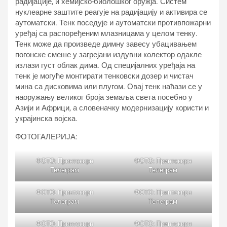
радијације, и хемијско-биолошког оружја. Систем
нуклеарне заштите реагује на радијацију и активира се
аутоматски. Тенк поседује и аутоматски противпожарни
уређај са распоређеним млазницама у целом тенку.
Тенк може да произведе димну завесу убацивањем
погонске смеше у загрејани издувни колектор одакле
излази густ облак дима. Од специјалних уређаја на
тенк је могуће монтирати тенковски дозер и чистач
мина са дисковима или плугом. Овај тенк наћази се у
наоружању великог броја земаља света посебно у
Азији и Африци, а словеначку модернизацију користи и
украјинска војска.
ФОТОГАЛЕРИЈА:
ФОТО: Принтскирн
ФОТО: Принтскирн
Телеграм
Телеграм
ФОТО: Принтскирн
ФОТО: Принтскирн
Телеграм
Телеграм
ФОТО: Принтскирн
ФОТО: Принтскирн