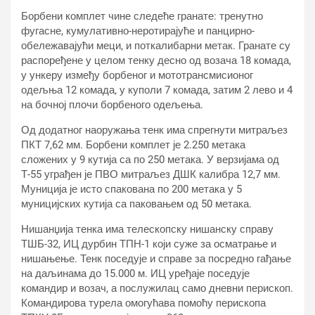
Борбени комплет чине следеће гранате: тренутно
фугасне, кумулативно-неротирајуће и панцирно-
обележавајући меци, и поткалибарни метак. Гранате су
распоређене у целом тенку десно од возача 18 комада,
у ункеру између борбеног и мототрансмисионог
одељња 12 комада, у куполи 7 комада, затим 2 лево и 4
на бочној плочи борбеного одељења.
Од додатног наоружања тенк има спрегнути митраљез
ПКТ 7,62 мм. Борбени комплет је 2.250 метака
сложених у 9 кутија са по 250 метака. У верзијама од
Т-55 уграђен је ПВО митраљез ДШК калибра 12,7 мм.
Муниција је исто спакована по 200 метака у 5
муницијских кутија са паковањем од 50 метака.
Нишанџија тенка има телескопску нишанску справу
ТШБ-32, ИЦ дурбин ТПН-1 који суже за осматрање и
нишањење. Тенк поседује и справе за посредно гађање
на даљинама до 15.000 м. ИЦ уређаје поседује
командир и возач, а послужилац само дневни перископ.
Командирова турела омогућава помоћу перископа