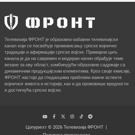
Телевизија ФРОНТ је образовно-забавни телевизијски
канал који се посвећује промовисању српске војничке
традиције и афирмацији српске војске. Примарни циљ
канала је да на савремен и модеран начин обрађује теме
везане за ову област, комбинујући образовне садржаје са
динамичним продукцијским елементима. Кроз своје емисије,
ФРОНТ настоји да гледаоцима приближи важне аспекте
војничког живота и историје, као и да промовише вредности
и достигнућа српске војске.
Цопyригхт © 2026
Телевизија ФРОНТ