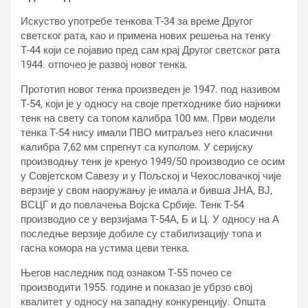
Искуство употребе тенкова Т-34 за време Другог
светског рата, као и примена нових решења на тенку
Т-44 који се појавио пред сам крај Другог светског рата
1944. отпочео је развој новог тенка.
Прототип новог тенка произведен је 1947. под називом
Т-54, који је у односу на своје претходнике био најнижи
тенк на свету са топом калибра 100 мм. Први модели
тенка Т-54 нису имали ПВО митраљез него класични
калибра 7,62 мм спрегнут са куполом. У серијску
производњу тенк је кренуо 1949/50 производио се осим
у Совјетском Савезу и у Пољској и Чехословачкој чије
верзије у свом наоружању је имала и бивша ЈНА, ВЈ,
ВСЦГ и до повлачења Војска Србије. Тенк Т-54
производио се у верзијама Т-54А, Б и Ц. У односу на А
последње верзије добиле су стабилизацију топа и
гасна комора на устима цеви тенка.
Његов наследник под ознаком Т-55 почео се
производити 1955. године и показао је убрзо свој
квалитет у односу на западну конкуренцију. Општа