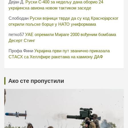
Дејан Д.
Руски С-400 за недељу дана оборио 24
украјинска авиона новом тактиком заседе
Слободан
Руски војници тврде да су код Краснојарског
открили пољске борце у НАТО униформама
петко57
УАЕ опремили Мираге 2000 вођеним бомбама
Десерт Стинг
Профа Фини
Украјина први пут званично приказала
СТАСХ са Хеллфире ракетама на камиону ДАФ
Ако сте пропустили