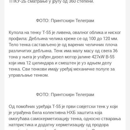
ТПКУ-2Б сматрање у јругу од 360 степени.
ФОТО: Принтскирн Телеграм
Купола на тенку Т-55 је ливена, овалног облика и ниског
профила: Дебљина челика креже се од 100 до 120 мм.
Тело тенка састављено је од варених челичних плоча
различитих дебљина. Тенк има малу масу од свега 36
тона у њега је угађен дизел мотор јалине 427кW В-55
који има 12 цилиндара и смештен је уз адњем делу
тенка. Сви тенкови имају уређај механичке полуге за
управљање тенком.
ФОТО: Принтскирн Телеграм
Од помоћних уређаја Т-55 је први совјетски тенк у који
је уграђена била колективна НХБ заштита која
омогућава самохерметизацију тенка, односно стварања
натпристика и додатну херметизацију од продора