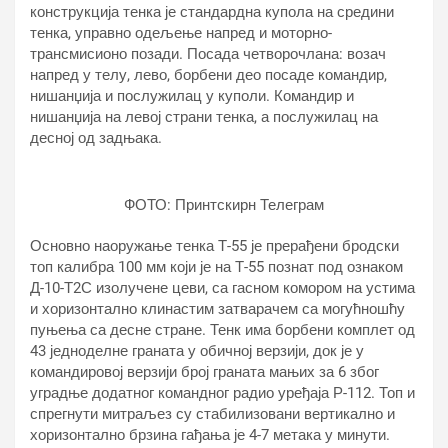
конструкција тенка је стандардна купола на средини
тенка, управно одељење напред и моторно-
трансмисионо позади. Посада четворочлана: возач
напред у телу, лево, борбени део посаде командир,
нишанџија и послужилац у куполи. Командир и
нишанџија на левој страни тенка, а послужилац на
десној од задњака.
ФОТО: Принтскирн Телеграм
Основно наоружање тенка Т-55 је прерађени бродски
топ калибра 100 мм који је на Т-55 познат под ознаком
Д-10-Т2С изолучене цеви, са гасном комором на устима
и хоризонтално клинастим затварачем са могућношћу
пуњења са десне стране. Тенк има борбени комплет од
43 једноделне граната у обичној верзији, док је у
командировој верзији број граната мањих за 6 због
уградње додатног командног радио уређаја Р-112. Топ и
спрегнути митраљез су стабилизовани вертикално и
хоризонтално брзина гађања је 4-7 метака у минути.