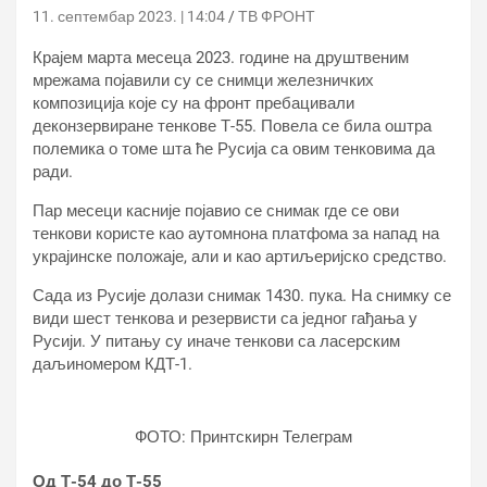
11. септембар 2023. | 14:04
ТВ ФРОНТ
Крајем марта месеца 2023. године на друштвеним
мрежама појавили су се снимци железничких
композиција које су на фронт пребацивали
деконзервиране тенкове Т-55. Повела се била оштра
полемика о томе шта ће Русија са овим тенковима да
ради.
Пар месеци касније појавио се снимак где се ови
тенкови користе као аутомнона платфома за напад на
украјинске положаје, али и као артиљеријско средство.
Сада из Русије долази снимак 1430. пука. На снимку се
види шест тенкова и резервисти са једног гађања у
Русији. У питању су иначе тенкови са ласерским
даљиномером КДТ-1.
ФОТО: Принтскирн Телеграм
Од Т-54 до Т-55