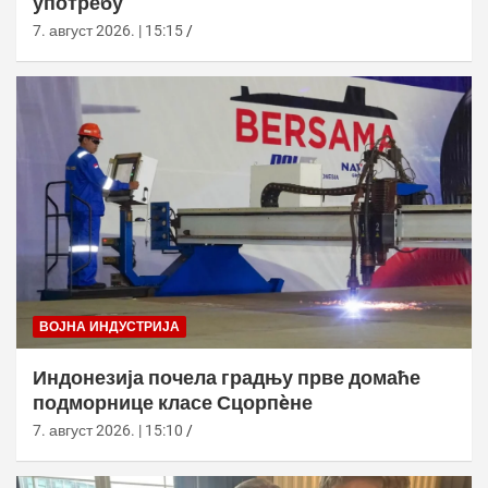
употребу
7. август 2026. | 15:15
ВОЈНА ИНДУСТРИЈА
Индонезија почела градњу прве домаће
подморнице класе Сцорпèне
7. август 2026. | 15:10