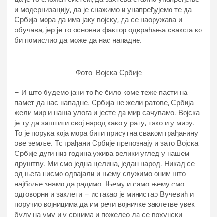
и модернизацију, да је снажимо и унапређујемо те да
Србија мора да има јаку војску, да се наоружава и
обучава, јер је то основни фактор одвраћања свакога ко
би помислио да може да нас нападне.
Фото: Војска Србије
– И што будемо јачи то ће било коме теже пасти на
памет да нас нападне. Србија не жели ратове, Србија
жели мир и наша улога и јесте да мир сачувамо. Војска
је ту да заштити свој народ како у рату, тако и у миру.
То је порука која мора бити присутна сваком грађанину
ове земље. То грађани Србије препознају и зато Војска
Србије дуги низ година ужива велики углед у нашем
друштву. Ми смо једна целина, један народ. Никад се
од њега нисмо одвајали и њему служимо оним што
најбоље знамо да радимо. Њему и само њему смо
одговорни и заклети – истакао је министар Вучевић и
поручио војницима да им речи војничке заклетве увек
буду на уму и у срцима и пожелео да се врхунски