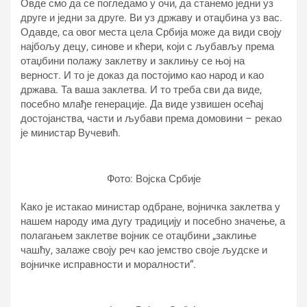
Овде смо да се погледамо у очи, да станемо једни уз
друге и једни за друге. Ви уз државу и отаџбина уз вас.
Одавде, са овог места цела Србија може да види своју
најбољу децу, синове и кћери, који с љубављу према
отаџбини полажу заклетву и заклињу се њој на
верност. И то је доказ да постојимо као народ и као
држава. Та ваша заклетва. И то треба сви да виде,
посебно млађе генерације. Да виде узвишен осећај
достојанства, части и љубави према домовини – рекао
је министар Вучевић.
Фото: Војска Србије
Како је истакао министар одбране, војничка заклетва у
нашем народу има дугу традицију и посебно значење, а
полагањем заклетве војник се отаџбини „заклиње
чашћу, залаже своју реч као јемство своје људске и
војничке исправности и моралности“.