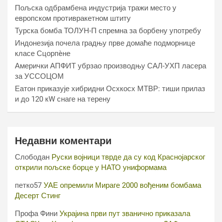
Пољска одбрамбена индустрија тражи место у
европском противракетном штиту
Турска бомба ТОЛУН-П спремна за борбену употребу
Индонезија почела градњу прве домаће подморнице
класе Сцорпèне
Амерички АПФИТ убрзао производњу САЛ-УХП ласера
за УССОЦОМ
Еатон приказује хибридни Осхкосх МТВР: тиши прилаз
и до 120 кW снаге на терену
Недавни коментари
Слободан
Руски војници тврде да су код Краснојарског
открили пољске борце у НАТО униформама
петко57
УАЕ опремили Мираге 2000 вођеним бомбама
Десерт Стинг
Профа Фини
Украјина први пут званично приказала