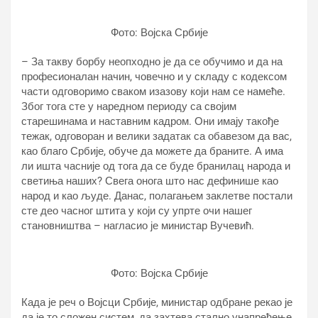
Фото: Војска Србије
– За такву борбу неопходно је да се обучимо и да на
професионалан начин, човечно и у складу с кодексом
части одговоримо сваком изазову који нам се намеће.
Због тога сте у наредном периоду са својим
старешинама и наставним кадром. Они имају такође
тежак, одговоран и велики задатак са обавезом да вас,
као благо Србије, обуче да можете да браните. А има
ли ишта часније од тога да се буде бранилац народа и
светиња наших? Свега онога што нас дефинише као
народ и као људе. Данас, полагањем заклетве постали
сте део часног штита у који су упрте очи нашег
становништва – нагласио је министар Вучевић.
Фото: Војска Србије
Када је реч о Војсци Србије, министар одбране рекао је
да је то сложен систем, да захтева стално унапређење