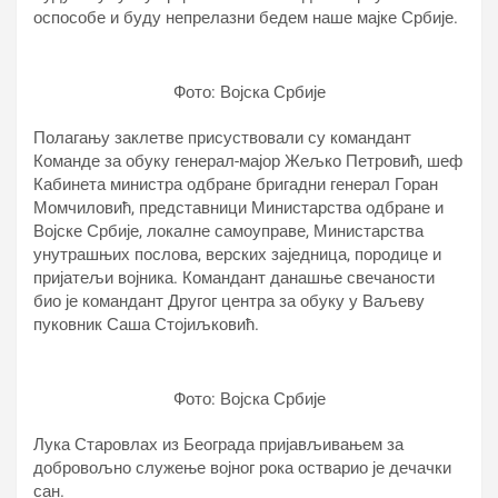
оспособе и буду непрелазни бедем наше мајке Србије.
Фото: Војска Србије
Полагању заклетве присуствовали су командант
Команде за обуку генерал-мајор Жељко Петровић, шеф
Кабинета министра одбране бригадни генерал Горан
Момчиловић, представници Министарства одбране и
Војске Србије, локалне самоуправе, Министарства
унутрашњих послова, верских заједница, породице и
пријатељи војника. Командант данашње свечаности
био је командант Другог центра за обуку у Ваљеву
пуковник Саша Стојиљковић.
Фото: Војска Србије
Лука Старовлах из Београда пријављивањем за
добровољно служење војног рока остварио је дечачки
сан.