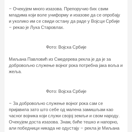
– Очекујем много изазова. Препоручио бих свим
младима који воле униформу и изазове да се опробају
и уколико им се свиди остану да раде у Војсци Србије
– рекао је Лука Старовлах.
Фото: Војска Србије
Миљана Павловић из Смедерева рекла је да је за
добровољно служење војног рока потребна јака воља и
жеља.
Фото: Војска Србије
– За добровољно служење војног рока сам се
пријавила зато што себе од малена замишљам као
часног војника који служи својој земљи и свом народу.
Очекујем доста изазова. Знам, биће тешко и напорно,
али победници никада не одустају – рекла је Миљана