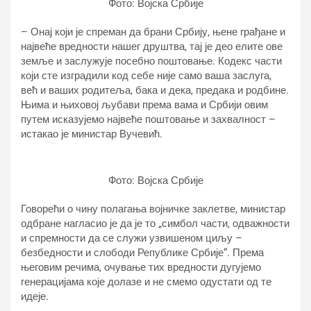
Фото: Војска Србије
– Онај који је спреман да брани Србију, њене грађане и
највеће вредности нашег друштва, тај је део елите ове
земље и заслужује посебно поштовање. Кодекс части
који сте изградили код себе није само ваша заслуга,
већ и ваших родитеља, бака и дека, предака и родбине.
Њима и њиховој љубави према вама и Србији овим
путем исказујемо највеће поштовање и захвалност –
истакао је министар Вучевић.
Фото: Војска Србије
Говорећи о чину полагања војничке заклетве, министар
одбране нагласио је да је то „симбол части, одважности
и спремности да се служи узвишеном циљу –
безбедности и слободи Републике Србије“. Према
његовим речима, очување тих вредности дугујемо
генерацијама које долазе и не смемо одустати од те
идеје.