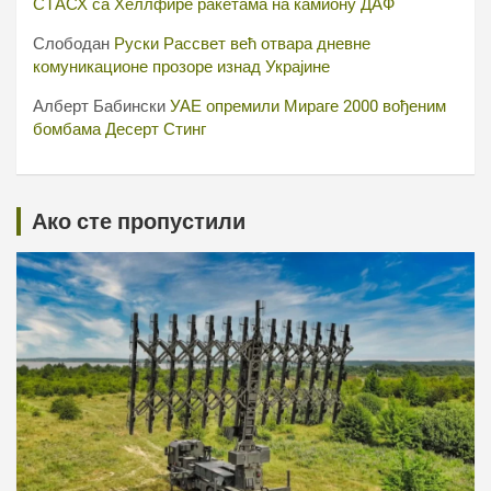
СТАСХ са Хеллфире ракетама на камиону ДАФ
Слободан
Руски Рассвет већ отвара дневне
комуникационе прозоре изнад Украјине
Алберт Бабински
УАЕ опремили Мираге 2000 вођеним
бомбама Десерт Стинг
Ако сте пропустили