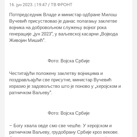
16. јун 2023. | 19:47
ТВ ФРОНТ
Потпредседник Владе и министар одбране Милош
Вучевић присуствовао је данас полагању заклетве
војника на добровољном служењу војног рока
генерације „јун 2023“, у ваљевској касарни „Војвода
Живојин Мишић“.
Фото: Војска Србије
Честитајући положену заклетву војницима и
поздрављајући све присутне, министар Вучевић
изразио је задовољство што је поново у „херојском и
ратничком Ваљеву“.
Фото: Војска Србије
– Богу хвала овде смо све чешће. У херојском и
ратничком Ваљеву, грудобрану Србије кроз векове.