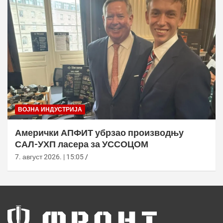
ВОЈНА ИНДУСТРИЈА
Амерички АПФИТ убрзао производњу
САЛ-УХП ласера за УССОЦОМ
7. август 2026. | 15:05