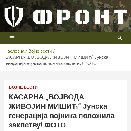
Скип
то
цонтент
Први војни канал у Србији
Телевизија ФРОНТ
Насловна
Војне вести
КАСАРНА „ВОЈВОДА ЖИВОЈИН МИШИЋ“ Јунска
генерација војника положила заклетву! ФОТО
ВОЈНЕ ВЕСТИ
КАСАРНА „ВОЈВОДА
ЖИВОЈИН МИШИЋ“ Јунска
генерација војника положила
заклетву! ФОТО