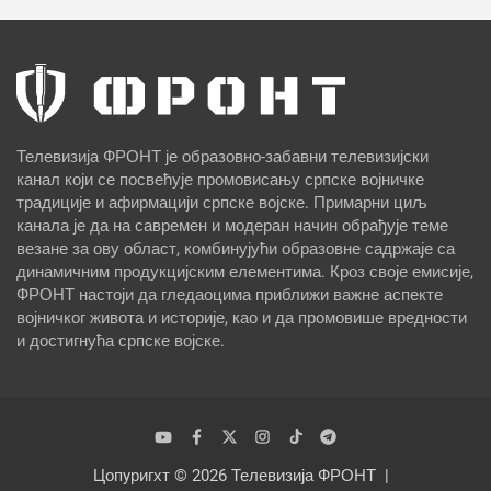
Телевизија ФРОНТ је образовно-забавни телевизијски
канал који се посвећује промовисању српске војничке
традиције и афирмацији српске војске. Примарни циљ
канала је да на савремен и модеран начин обрађује теме
везане за ову област, комбинујући образовне садржаје са
динамичним продукцијским елементима. Кроз своје емисије,
ФРОНТ настоји да гледаоцима приближи важне аспекте
војничког живота и историје, као и да промовише вредности
и достигнућа српске војске.
Цопyригхт © 2026
Телевизија ФРОНТ