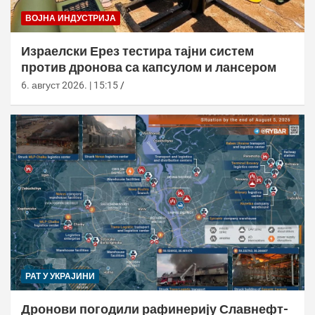
ВОЈНА ИНДУСТРИЈА
Израелски Ерез тестира тајни систем
против дронова са капсулом и лансером
6. август 2026. | 15:15
РАТ У УКРАЈИНИ
Дронови погодили рафинерију Славнефт-