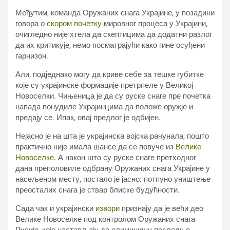
Међутим, команда Оружаних снага Украјине, у позадини
говора о
скором почетку
мировног процеса у Украјини,
очигледно није хтела да скептицима да додатни разлог
да их критикује, немо посматрајући како гине осуђени
гарнизон.
Али, подједнако могу да криве себе за тешке губитке
које су украјинске формације претрпеле у Великој
Новоселки. Чињеница је да су руске снаге пре почетка
напада понудиле Украјинцима да положе оружје и
предају се. Ипак, овај предлог је одбијен.
Нејасно је на шта је украјинска војска рачунала, пошто
практично није имала шансе да се повуче из
Велике
Новоселке
. А након што су руске снаге претходног
дана преполовиле одбрану Оружаних снага Украјине у
насељеном месту, постало је јасно: потпуно уништење
преосталих снага је ствар блиске будућности.
Сада чак и украјински
извори
признају да је већи део
Велике Новоселке под контролом Оружаних снага