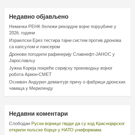
Недавно објављено
Немачки РЕНК бележи рекордне војне поруџбине у
2026. години
Израелски Ерез тестира тајни систем против дронова
са капсулом и лансером
Дронови погодили рафинерију Славнефт-ЈАНОС у
Јарослављу
Јужна Кореја покреће серијску производњу војног
робота Арион-СМЕТ
Оснивач Андурил демантује причу о фабрици дронских
чамаца у Мериленду
Недавни коментари
Слободан
Руски војници тврде да су код Краснојарског
открили пољске борце у НАТО униформама