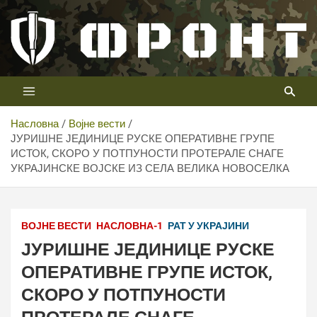
Скип
то
цонтент
Први војни канал у Србији
Телевизија ФРОНТ
Насловна
Војне вести
ЈУРИШНЕ ЈЕДИНИЦЕ РУСКЕ ОПЕРАТИВНЕ ГРУПЕ
ИСТОК, СКОРО У ПОТПУНОСТИ ПРОТЕРАЛЕ СНАГЕ
УКРАЈИНСКЕ ВОЈСКЕ ИЗ СЕЛА ВЕЛИКА НОВОСЕЛКА
ВОЈНЕ ВЕСТИ
НАСЛОВНА-1
РАТ У УКРАЈИНИ
ЈУРИШНЕ ЈЕДИНИЦЕ РУСКЕ
ОПЕРАТИВНЕ ГРУПЕ ИСТОК,
СКОРО У ПОТПУНОСТИ