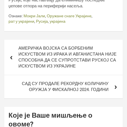
Русије, које настављају да елиминишу последње
џепове отпора на периферији насеља.
Ознаке:
Мокри Јали
,
Оружане снаге Украјине
,
рат у украјини
,
Русија
,
украјина
Кретање
АМЕРИЧКА ВОЈСКА СА БОРБЕНИМ
чланка
ИСКУСТВОМ ИЗ ИРАКА И АВГАНИСТАНА НИЈЕ
СПОСОБНА ДА СЕ СУПРОТСТАВИ РУСКОЈ СА
ИСКУСТВОМ ИЗ УКРАЈИНЕ
САД СУ ПРОДАЛЕ РЕКОРДНУ КОЛИЧИНУ
ОРУЖЈА У ФИСКАЛНОЈ 2024. ГОДИНИ
Које је Ваше мишљење о
овоме?