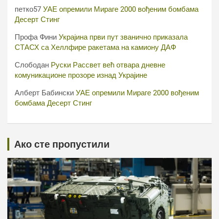
петко57
УАЕ опремили Мираге 2000 вођеним бомбама
Десерт Стинг
Профа Фини
Украјина први пут званично приказала
СТАСХ са Хеллфире ракетама на камиону ДАФ
Слободан
Руски Рассвет већ отвара дневне
комуникационе прозоре изнад Украјине
Алберт Бабински
УАЕ опремили Мираге 2000 вођеним
бомбама Десерт Стинг
Ако сте пропустили