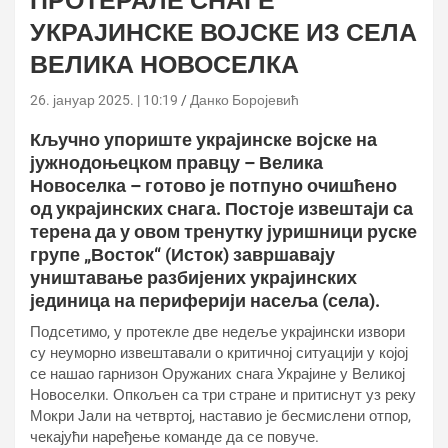
ПРОТЕРАЛЕ СНАГЕ
УКРАЈИНСКЕ ВОЈСКЕ ИЗ СЕЛА
ВЕЛИКА НОВОСЕЛКА
26. јануар 2025. | 10:19
Данко Боројевић
Кључно упориште украјинске војске на
јужнодоњецком правцу – Велика
Новоселка – готово је потпуно очишћено
од украјинских снага. Постоје извештаји са
терена да у овом тренутку јуришници руске
групе „Восток“ (Исток) завршавају
уништавање разбијених украјинских
јединица на периферији насеља (села).
Подсетимо, у протекле две недеље украјински извори
су неуморно извештавали о критичној ситуацији у којој
се нашао гарнизон Оружаних снага Украјине у Великој
Новоселки. Опкољен са три стране и притиснут уз реку
Мокри Јали на четвртој, наставио је бесмислени отпор,
чекајући наређење команде да се повуче.